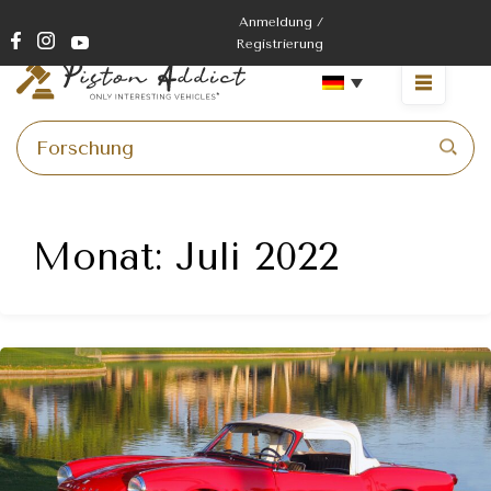
Zum
Anmeldung /
Inhalt
Registrierung
springen
Menü
Monat:
Juli 2022