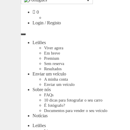
Carrinho
0
Login / Registo
Menu
Leilões
Viver agora
Em breve
Premium
Sem reserva
Resultados
Enviar um veículo
A minha conta
Enviar um veículo
Sobre nós
FAQs
10 dicas para fotografar o seu carro
É fotógrafo?
Documentos para vender o seu veículo
Notícias
Leilões