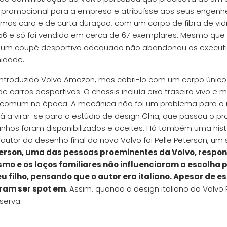
promocional para a empresa e atribuísse aos seus engenhe
, mas caro e de curta duração, com um corpo de fibra de vid
6 e só foi vendido em cerca de 67 exemplares. Mesmo que 
uir um coupé desportivo adequado não abandonou os execut
nidade.
ntroduzido Volvo Amazon, mas cobri-lo com um corpo únic
arros desportivos. O chassis incluía eixo traseiro vivo e 
t comum na época. A mecânica não foi um problema para o
tá a virar-se para o estúdio de design Ghia, que passou o pr
scunhos foram disponibilizados e aceites. Há também uma hist
 autor do desenho final do novo Volvo foi Pelle Peterson, um
eterson, uma das pessoas proeminentes da Volvo, respon
smo e os laços familiares não influenciaram a escolha 
u filho, pensando que o autor era italiano. Apesar de es
aram ser spot em
. Assim, quando o design italiano do Volvo 
serva.