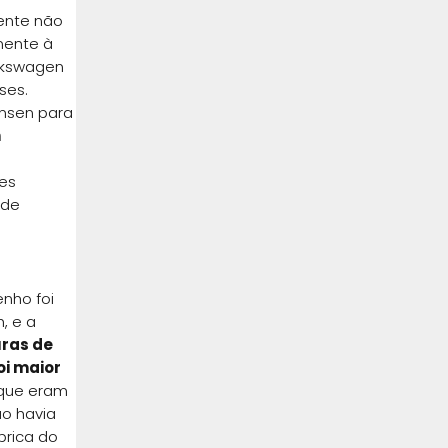
ente não
mente à
olkswagen
ses.
ensen para
m
es
 de
enho foi
, e a
uras de
oi maior
s que eram
ão havia
brica do