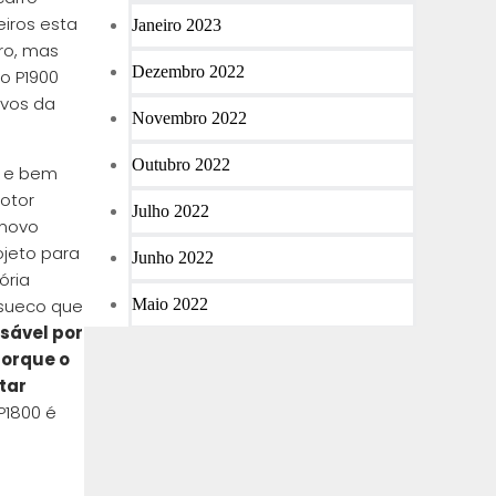
iros esta
Janeiro 2023
ro, mas
Dezembro 2022
o P1900
ivos da
Novembro 2022
Outubro 2022
o e bem
motor
Julho 2022
 novo
ojeto para
Junho 2022
ória
 sueco que
Maio 2022
sável por
porque o
tar
P1800 é