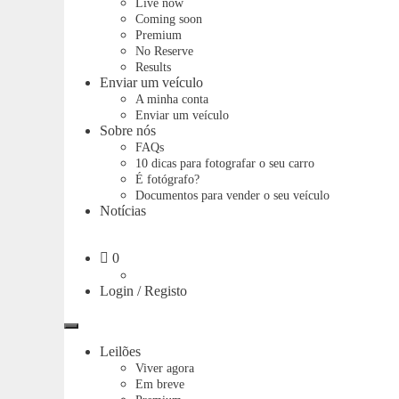
Live now
Coming soon
Premium
No Reserve
Results
Enviar um veículo
A minha conta
Enviar um veículo
Sobre nós
FAQs
10 dicas para fotografar o seu carro
É fotógrafo?
Documentos para vender o seu veículo
Notícias
Carrinho
0
Login / Registo
Menu
Leilões
Viver agora
Em breve