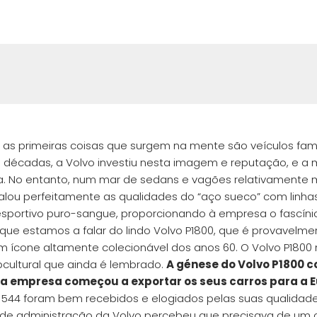
as primeiras coisas que surgem na mente são veículos fami
 décadas, a Volvo investiu nesta imagem e reputação, e a 
. No entanto, num mar de sedans e vagões relativamente
alou perfeitamente as qualidades do “aço sueco” com linha
esportivo puro-sangue, proporcionando à empresa o fascíni
 que estamos a falar do lindo Volvo P1800, que é provavelme
 ícone altamente colecionável dos anos 60. O Volvo P1800 
ultural que ainda é lembrado.
A génese do Volvo P1800 
a empresa começou a exportar os seus carros para a 
544 foram bem recebidos e elogiados pelas suas qualidad
o de administração da Volvo percebeu que precisava de um 