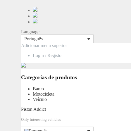
Language
Português
Saltar
Adicionar menu superior
para
Login / Registo
o
conteúdo
Categorias de produtos
Barco
Motocicleta
Veículo
Piston Addict
Only interesting vehicles