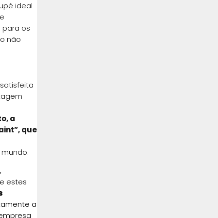
upé ideal
se
 para os
vo não
satisfeita
ntagem
o, a
aint”, que
o mundo.
,
e estes
s
ntamente a
a empresa