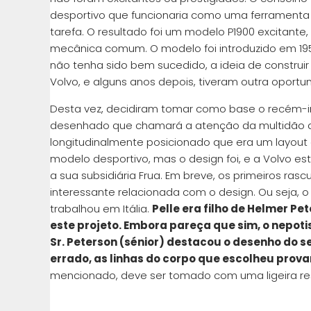
desportivo que funcionaria como uma ferramenta 
tarefa. O resultado foi um modelo P1900 excitante
mecânica comum. O modelo foi introduzido em 195
não tenha sido bem sucedido, a ideia de constr
Volvo, e alguns anos depois, tiveram outra oportu
Desta vez, decidiram tomar como base o recém-i
desenhado que chamará a atenção da multidão de c
longitudinalmente posicionado que era um layou
modelo desportivo, mas o design foi, e a Volvo es
a sua subsidiária Frua. Em breve, os primeiros ra
interessante relacionada com o design. Ou seja, o
trabalhou em Itália.
Pelle era filho de Helmer P
este projeto. Embora pareça que sim, o nepoti
Sr. Peterson (sénior) destacou o desenho do se
errado, as linhas do corpo que escolheu prov
mencionado, deve ser tomado com uma ligeira re