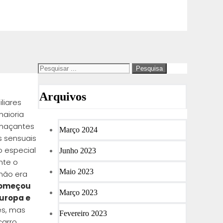
Arquivos
liares
maioria
 maçantes
Março 2024
s sensuais
o especial
Junho 2023
nte o
Maio 2023
não era
começou
Março 2023
Europa e
es, mas
Fevereiro 2023
carro