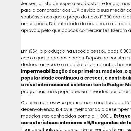
Jensen, a lista de espera era bastante longa, ma
para o comprador dos EUA devido à sua mecânica 
soubéssemos que o preço do novo P1800 era rela
americanos. Do outro lado do oceano, o mercado
aprovou, pelo que poucos comerciantes fizeram a
Em 1964, a produção na Escócia cessou após 6.000 
com a qualidade dos corpos. Depois de construir
deslocaram-se, e o modelo foi entretanto chamad
impermeabilização dos primeiros modelos, o q
popularidade continuou a crescer, e contribuin
a nível internacional celebrou tanto Rodger M
programas mais populares em meados dos anos 
O carro manteve-se praticamente inalterado até 19
desenvolvendo 124 cv e melhorando o desempenho.
modelos são conhecidos como o P 1800 E.
Esta ve
características interiores e 9,5 segundos de 
ficar desatualizado, apesar de as vendas terem si