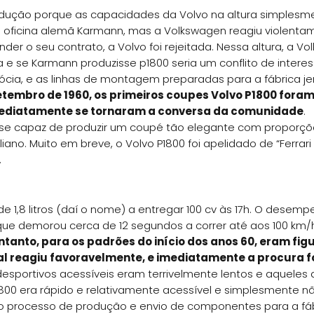
rodução porque as capacidades da Volvo na altura simplesm
a oficina alemã Karmann, mas a Volkswagen reagiu violenta
er o seu contrato, a Volvo foi rejeitada. Nessa altura, a V
e se Karmann produzisse p1800 seria um conflito de interes
ócia, e as linhas de montagem preparadas para a fábrica j
tembro de 1960, os primeiros coupes Volvo P1800 fora
mediatamente se tornaram a conversa da comunidade
.
se capaz de produzir um coupé tão elegante com proporçõ
liano. Muito em breve, o Volvo P1800 foi apelidado de “Ferrari
.
 1,8 litros (daí o nome) a entregar 100 cv às 17h. O desemp
a que demorou cerca de 12 segundos a correr até aos 100 km/h
ntanto, para os padrões do início dos anos 60, eram fig
l reagiu favoravelmente, e imediatamente a procura f
s desportivos acessíveis eram terrivelmente lentos e aquele
00 era rápido e relativamente acessível e simplesmente n
 processo de produção e envio de componentes para a fá