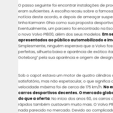
O passo seguinte foi encontrar instalações de p
eram suficientes. A escolha recaiu sobre a famos
notícia deste acordo, e depois de ameaçar suspend
tinha Karmann Ghia como sua proposta desportiva 
Eventualmente, um parceiro foi encontrado na Esc
o novo Volvo P1800, além dos seus modelos.
Em se
apresentados ao público automobilizado e i
Simplesmente, ninguém esperava que a Volvo fos
perfeitas, silhueta baixa e aparência de exótico ita
Goteborg” pela sua aparência e origem de design
Sob o capot estava um motor de quatro cilindros de
satisfatório, mas não espetacular, o que signific
velocidade máxima foi de cerca de 175 km/h.
No e
carros desportivos decentes. O mercado globa
do que a oferta
. No início dos anos 60, os carro
rápidos também custavam muito mais. O Volvo P18
nada parecido no mercado. Devido ao complicado