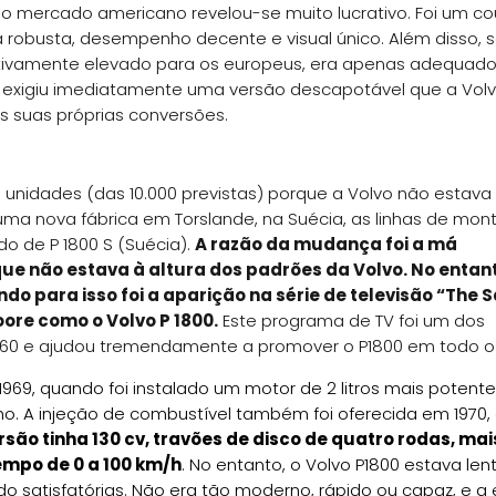
s o mercado americano revelou-se muito lucrativo. Foi um co
robusta, desempenho decente e visual único. Além disso, 
tivamente elevado para os europeus, era apenas adequado
 exigiu imediatamente uma versão descapotável que a Vol
s suas próprias conversões.
unidades (das 10.000 previstas) porque a Volvo não estava 
 uma nova fábrica em Torslande, na Suécia, as linhas de mo
o de P 1800 S (Suécia).
A razão da mudança foi a má
ue não estava à altura dos padrões da Volvo. No entant
do para isso foi a aparição na série de televisão “The S
oore como o Volvo P 1800.
Este programa de TV foi um dos
60 e ajudou tremendamente a promover o P1800 em todo 
69, quando foi instalado um motor de 2 litros mais potente
 A injeção de combustível também foi oferecida em 1970, 
rsão tinha 130 cv, travões de disco de quatro rodas, mai
tempo de 0 a 100 km/h
. No entanto, o Volvo P1800 estava le
do satisfatórias. Não era tão moderno, rápido ou capaz, e 