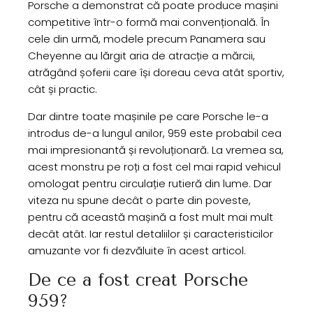
Porsche a demonstrat că poate produce mașini
competitive într-o formă mai convențională. În
cele din urmă, modele precum Panamera sau
Cheyenne au lărgit aria de atracție a mărcii,
atrăgând șoferii care își doreau ceva atât sportiv,
cât și practic.
Dar dintre toate mașinile pe care Porsche le-a
introdus de-a lungul anilor, 959 este probabil cea
mai impresionantă și revoluționară. La vremea sa,
acest monstru pe roți a fost cel mai rapid vehicul
omologat pentru circulație rutieră din lume. Dar
viteza nu spune decât o parte din poveste,
pentru că această mașină a fost mult mai mult
decât atât. Iar restul detaliilor și caracteristicilor
amuzante vor fi dezvăluite în acest articol.
De ce a fost creat Porsche
959?