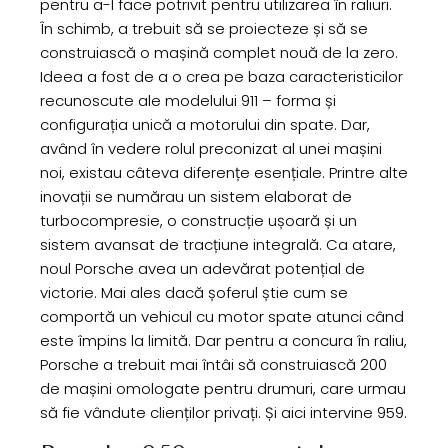
pentru a-l face potrivit pentru utilizarea în raliuri.
În schimb, a trebuit să se proiecteze și să se
construiască o mașină complet nouă de la zero.
Ideea a fost de a o crea pe baza caracteristicilor
recunoscute ale modelului 911 – forma și
configurația unică a motorului din spate. Dar,
având în vedere rolul preconizat al unei mașini
noi, existau câteva diferențe esențiale. Printre alte
inovații se numărau un sistem elaborat de
turbocompresie, o construcție ușoară și un
sistem avansat de tracțiune integrală. Ca atare,
noul Porsche avea un adevărat potențial de
victorie. Mai ales dacă șoferul știe cum se
comportă un vehicul cu motor spate atunci când
este împins la limită. Dar pentru a concura în raliu,
Porsche a trebuit mai întâi să construiască 200
de mașini omologate pentru drumuri, care urmau
să fie vândute clienților privați. Și aici intervine 959.