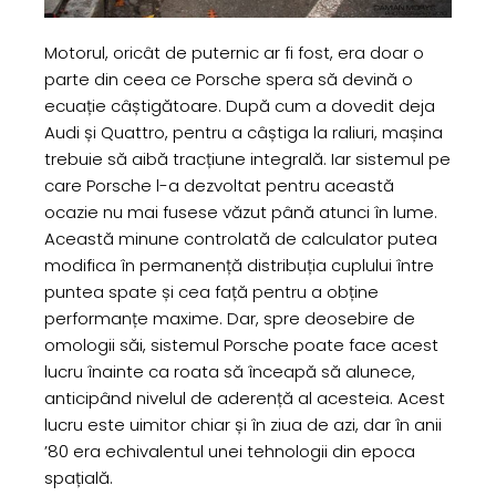
Motorul, oricât de puternic ar fi fost, era doar o
parte din ceea ce Porsche spera să devină o
ecuație câștigătoare. După cum a dovedit deja
Audi și Quattro, pentru a câștiga la raliuri, mașina
trebuie să aibă tracțiune integrală. Iar sistemul pe
care Porsche l-a dezvoltat pentru această
ocazie nu mai fusese văzut până atunci în lume.
Această minune controlată de calculator putea
modifica în permanență distribuția cuplului între
puntea spate și cea față pentru a obține
performanțe maxime. Dar, spre deosebire de
omologii săi, sistemul Porsche poate face acest
lucru înainte ca roata să înceapă să alunece,
anticipând nivelul de aderență al acesteia. Acest
lucru este uimitor chiar și în ziua de azi, dar în anii
’80 era echivalentul unei tehnologii din epoca
spațială.