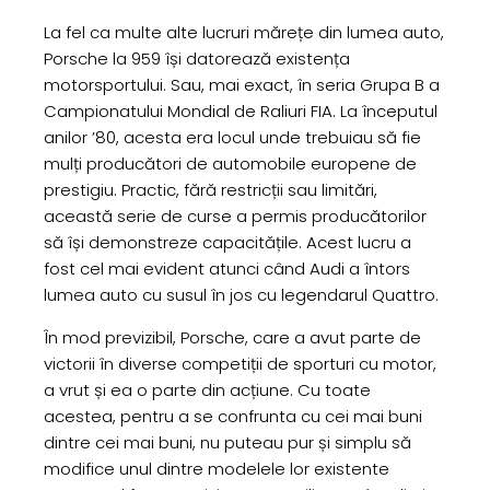
La fel ca multe alte lucruri mărețe din lumea auto,
Porsche la 959 își datorează existența
motorsportului. Sau, mai exact, în seria Grupa B a
Campionatului Mondial de Raliuri FIA. La începutul
anilor ’80, acesta era locul unde trebuiau să fie
mulți producători de automobile europene de
prestigiu. Practic, fără restricții sau limitări,
această serie de curse a permis producătorilor
să își demonstreze capacitățile. Acest lucru a
fost cel mai evident atunci când Audi a întors
lumea auto cu susul în jos cu legendarul Quattro.
În mod previzibil, Porsche, care a avut parte de
victorii în diverse competiții de sporturi cu motor,
a vrut și ea o parte din acțiune. Cu toate
acestea, pentru a se confrunta cu cei mai buni
dintre cei mai buni, nu puteau pur și simplu să
modifice unul dintre modelele lor existente