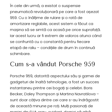
În cele din urmă, a existat o suspensie
pneumatică revoluționară pe care a fost așezat
959. Cu o înălțime de rulare și o rată de
amortizare reglabile, acest sistem a făcut ca
mașina să se simtă ca acasă pe orice suprafață.
Iar acest lucru ar fi extrem de valoros atunci când
se confruntă cu o constantă pentru fiecare
etapă de raliu – condițiile de drum în continuă
schimbare.
Cum s-a vândut Porsche 959
Porsche 959, datorită aspectului său și gamei de
gadgeturi de înaltă tehnologie, a fost un succes
instantaneu printre cei bogați și celebri. Boris
Becker, Daley Thompson și Martina Navratilova –
sunt doar câțiva dintre cei care s-au îndrăgostit
de această minune pe roți. Mulți pasionați de
mașini din SUA erau, evident, dornici să aibă