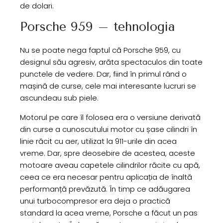
de dolari.
Porsche 959 – tehnologia
Nu se poate nega faptul că Porsche 959, cu
designul său agresiv, arăta spectaculos din toate
punctele de vedere. Dar, fiind în primul rând o
mașină de curse, cele mai interesante lucruri se
ascundeau sub piele.
Motorul pe care îl folosea era o versiune derivată
din curse a cunoscutului motor cu șase cilindri în
linie răcit cu aer, utilizat la 911-urile din acea
vreme. Dar, spre deosebire de acestea, aceste
motoare aveau capetele cilindrilor răcite cu apă,
ceea ce era necesar pentru aplicația de înaltă
performanță prevăzută. În timp ce adăugarea
unui turbocompresor era deja o practică
standard la acea vreme, Porsche a făcut un pas