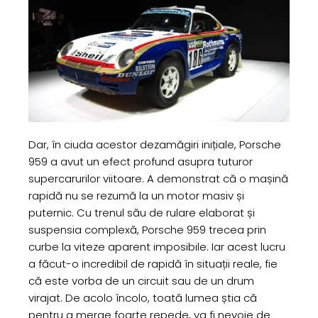
Dar, în ciuda acestor dezamăgiri inițiale, Porsche
959 a avut un efect profund asupra tuturor
supercarurilor viitoare. A demonstrat că o mașină
rapidă nu se rezumă la un motor masiv și
puternic. Cu trenul său de rulare elaborat și
suspensia complexă, Porsche 959 trecea prin
curbe la viteze aparent imposibile. Iar acest lucru
a făcut-o incredibil de rapidă în situații reale, fie
că este vorba de un circuit sau de un drum
virajat. De acolo încolo, toată lumea știa că
pentru a merge foarte repede, va fi nevoie de