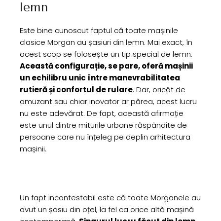
lemn
Este bine cunoscut faptul că toate mașinile
clasice Morgan au șasiuri din lemn. Mai exact, în
acest scop se folosește un tip special de lemn.
Această configurație, se pare, oferă mașinii
un echilibru unic între manevrabilitatea
rutieră și confortul de rulare
. Dar, oricât de
amuzant sau chiar inovator ar părea, acest lucru
nu este adevărat. De fapt, această afirmație
este unul dintre miturile urbane răspândite de
persoane care nu înțeleg pe deplin arhitectura
mașinii.
Un fapt incontestabil este că toate Morganele au
avut un șasiu din oțel, la fel ca orice altă mașină