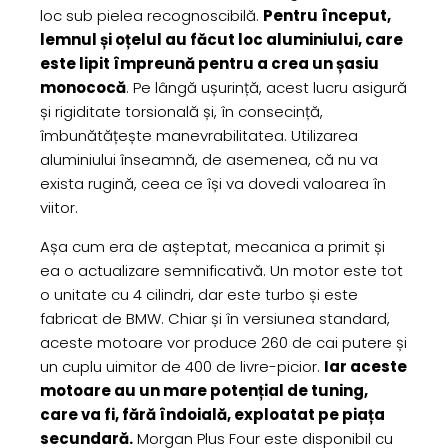
loc sub pielea recognoscibilă.
Pentru început,
lemnul și oțelul au făcut loc aluminiului, care
este lipit împreună pentru a crea un șasiu
monococă
. Pe lângă ușurință, acest lucru asigură
și rigiditate torsională și, în consecință,
îmbunătățește manevrabilitatea. Utilizarea
aluminiului înseamnă, de asemenea, că nu va
exista rugină, ceea ce își va dovedi valoarea în
viitor.
Așa cum era de așteptat, mecanica a primit și
ea o actualizare semnificativă. Un motor este tot
o unitate cu 4 cilindri, dar este turbo și este
fabricat de BMW. Chiar și în versiunea standard,
aceste motoare vor produce 260 de cai putere și
un cuplu uimitor de 400 de livre-picior.
Iar aceste
motoare au un mare potențial de tuning,
care va fi, fără îndoială, exploatat pe piața
secundară.
Morgan Plus Four este disponibil cu