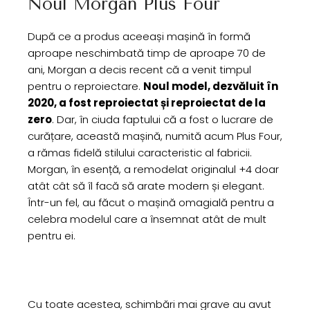
Noul Morgan Plus Four
După ce a produs aceeași mașină în formă
aproape neschimbată timp de aproape 70 de
ani, Morgan a decis recent că a venit timpul
pentru o reproiectare.
Noul model, dezvăluit în
2020, a fost reproiectat și reproiectat de la
zero
. Dar, în ciuda faptului că a fost o lucrare de
curățare, această mașină, numită acum Plus Four,
a rămas fidelă stilului caracteristic al fabricii.
Morgan, în esență, a remodelat originalul +4 doar
atât cât să îl facă să arate modern și elegant.
Într-un fel, au făcut o mașină omagială pentru a
celebra modelul care a însemnat atât de mult
pentru ei.
Cu toate acestea, schimbări mai grave au avut