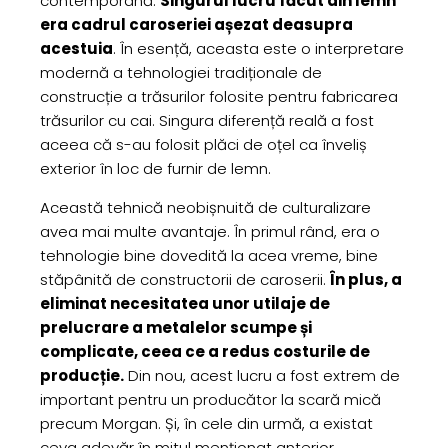
contemporană.
Singurul lucru făcut din lemn
era cadrul caroseriei așezat deasupra
acestuia
. În esență, aceasta este o interpretare
modernă a tehnologiei tradiționale de
construcție a trăsurilor folosite pentru fabricarea
trăsurilor cu cai. Singura diferență reală a fost
aceea că s-au folosit plăci de oțel ca înveliș
exterior în loc de furnir de lemn.
Această tehnică neobișnuită de culturalizare
avea mai multe avantaje. În primul rând, era o
tehnologie bine dovedită la acea vreme, bine
stăpânită de constructorii de caroserii.
În plus, a
eliminat necesitatea unor utilaje de
prelucrare a metalelor scumpe și
complicate, ceea ce a redus costurile de
producție.
Din nou, acest lucru a fost extrem de
important pentru un producător la scară mică
precum Morgan. Și, în cele din urmă, a existat
ceva adevăr în mitul menționat anterior.