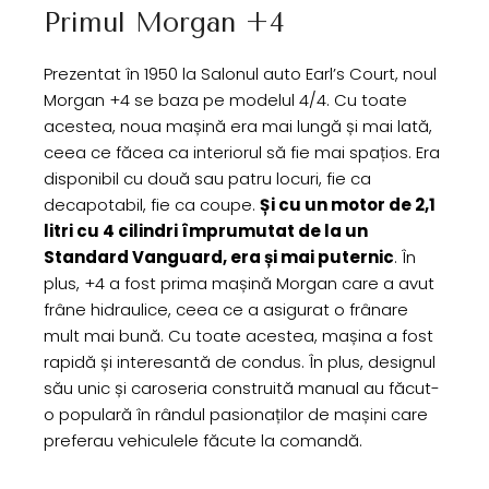
Primul Morgan +4
Prezentat în 1950 la Salonul auto Earl’s Court, noul
Morgan +4 se baza pe modelul 4/4. Cu toate
acestea, noua mașină era mai lungă și mai lată,
ceea ce făcea ca interiorul să fie mai spațios. Era
disponibil cu două sau patru locuri, fie ca
decapotabil, fie ca coupe.
Și cu un motor de 2,1
litri cu 4 cilindri împrumutat de la un
Standard Vanguard, era și mai puternic
. În
plus, +4 a fost prima mașină Morgan care a avut
frâne hidraulice, ceea ce a asigurat o frânare
mult mai bună. Cu toate acestea, mașina a fost
rapidă și interesantă de condus. În plus, designul
său unic și caroseria construită manual au făcut-
o populară în rândul pasionaților de mașini care
preferau vehiculele făcute la comandă.