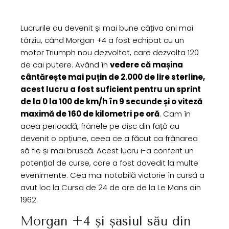
Lucrurile au devenit și mai bune câțiva ani mai
târziu, când Morgan +4 a fost echipat cu un
motor Triumph nou dezvoltat, care dezvolta 120
de cai putere. Având în
vedere că mașina
cântărește mai puțin de 2.000 de lire sterline,
acest lucru a fost suficient pentru un sprint
de la 0 la 100 de km/h în 9 secunde și o viteză
maximă de 160 de kilometri pe oră
. Cam în
acea perioadă, frânele pe disc din față au
devenit o opțiune, ceea ce a făcut ca frânarea
să fie și mai bruscă. Acest lucru i-a conferit un
potențial de curse, care a fost dovedit la multe
evenimente. Cea mai notabilă victorie în cursă a
avut loc la Cursa de 24 de ore de la Le Mans din
1962.
Morgan +4 și șasiul său din