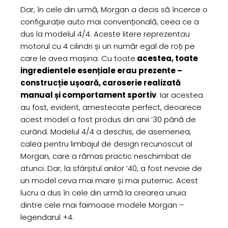
Dar, în cele din urmă, Morgan a decis să încerce o
configurație auto mai convențională, ceea ce a
dus la modelul 4/4. Aceste litere reprezentau
motorul cu 4 cilindri și un număr egal de roți pe
care le avea mașina. Cu toate
acestea, toate
ingredientele esențiale erau prezente –
construcție ușoară, caroserie realizată
manual și comportament sportiv
. Iar acestea
au fost, evident, amestecate perfect, deoarece
acest model a fost produs din anii ’30 până de
curând. Modelul 4/4 a deschis, de asemenea,
calea pentru limbajul de design recunoscut al
Morgan, care a rămas practic neschimbat de
atunci. Dar, la sfârșitul anilor ’40, a fost nevoie de
un model ceva mai mare și mai puternic. Acest
lucru a dus în cele din urmă la crearea unuia
dintre cele mai faimoase modele Morgan –
legendarul +4.