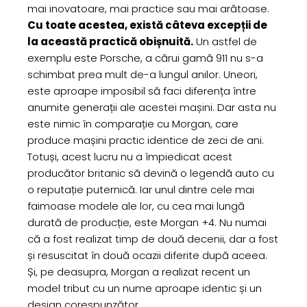
mai inovatoare, mai practice sau mai arătoase.
Cu toate acestea, există câteva excepții de
la această practică obișnuită.
Un astfel de
exemplu este Porsche, a cărui gamă 911 nu s-a
schimbat prea mult de-a lungul anilor. Uneori,
este aproape imposibil să faci diferența între
anumite generații ale acestei mașini. Dar asta nu
este nimic în comparație cu Morgan, care
produce mașini practic identice de zeci de ani.
Totuși, acest lucru nu a împiedicat acest
producător britanic să devină o legendă auto cu
o reputație puternică. Iar unul dintre cele mai
faimoase modele ale lor, cu cea mai lungă
durată de producție, este Morgan +4. Nu numai
că a fost realizat timp de două decenii, dar a fost
și resuscitat în două ocazii diferite după aceea.
Și, pe deasupra, Morgan a realizat recent un
model tribut cu un nume aproape identic și un
design corespunzător.