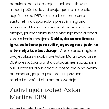
popularnima. Ali do kraja tisućljeća njihovi su
modeli počeli odavati svoje godine. To je bilo
najočitije kod DB7, koji se u to vrijeme činio
zastarjelim u usporedbi s prestižnim grand
tourerima. I to nije bilo samo zbog zastarjelog
dizajna, jer mehanika ispod više nije mogla držati
korak s konkurencijom.
Dakle, da se vratimo u
igru, odlučeno je razviti njegovog nasljednika
iz temelja kao čist dizajn
. A kako bi se naglasio
ovaj evolucijski skok, novi Aston Martin zvao bi se
DB9, preskačući broj 8 u dotadašnjem uzlaznom
nizu. Britanski proizvođač je dosta radio na ovom
automobilu, jer je cilj bio proširiti privlačnost
marke i povećati obujam proizvodnje.
Zadivljujući izgled Aston
Martina DB9
Na prvi pogled, DB9 se ne razlikuje mnogo od