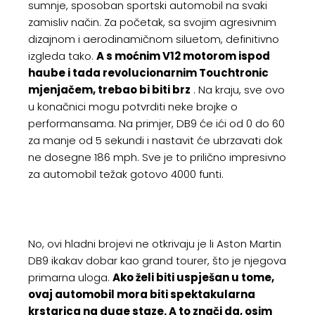
sumnje, sposoban sportski automobil na svaki
zamisliv način. Za početak, sa svojim agresivnim
dizajnom i aerodinamičnom siluetom, definitivno
izgleda tako.
A s moćnim V12 motorom ispod
haube i tada revolucionarnim Touchtronic
mjenjačem, trebao bi biti brz
. Na kraju, sve ovo
u konačnici mogu potvrditi neke brojke o
performansama. Na primjer, DB9 će ići od 0 do 60
za manje od 5 sekundi i nastavit će ubrzavati dok
ne dosegne 186 mph. Sve je to prilično impresivno
za automobil težak gotovo 4000 funti.
No, ovi hladni brojevi ne otkrivaju je li Aston Martin
DB9 ikakav dobar kao grand tourer, što je njegova
primarna uloga.
Ako želi biti uspješan u tome,
ovaj automobil mora biti spektakularna
krstarica na duge staze. A to znači da, osim