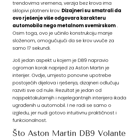
trendovima vremena, verzija bez krova ima
sklopivi platneni krov.
Dizajneri su smatrali da
ovo rješenje više odgovara karakteru
automobila nego metalnom svemirskom
.
Osim toga, ovo je učinilo konstrukciju manje
složenom, omogućujući da se krov uvuče za
samo 17 sekundi.
Još jedan aspekt u kojem je DB9 napravio
ogroman korak naprijed za Aston Martin je
interijer. Ovdje, umjesto ponovne upotrebe
postojećih dijelova i rješenja, dizajneri odlučuju
razviti sve od nule. Rezultat je jedan od
najspektakularnijih i najelegantnijih interijera ikada
ugrađenih u automobil. I ne radi se samo o
izgledu, jer nudi gotovo intuitivnu praktičnost i
funkcionalnost.
Što Aston Martin DB9 Volante