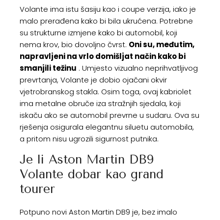
Volante ima istu šasiju kao i coupe verzija, iako je
malo prerađena kako bi bila ukrućena. Potrebne
su strukturne izmjene kako bi automobil, koji
nema krov, bio dovoljno čvrst.
Oni su, međutim,
napravljeni na vrlo domišljat način kako bi
smanjili težinu
. Umjesto vizualno neprihvatljivog
prevrtanja, Volante je dobio ojačani okvir
vjetrobranskog stakla. Osim toga, ovaj kabriolet
ima metalne obruče iza stražnjih sjedala, koji
iskaču ako se automobil prevrne u sudaru. Ova su
rješenja osigurala elegantnu siluetu automobila,
a pritom nisu ugrozili sigurnost putnika.
Je li Aston Martin DB9
Volante dobar kao grand
tourer
Potpuno novi Aston Martin DB9 je, bez imalo