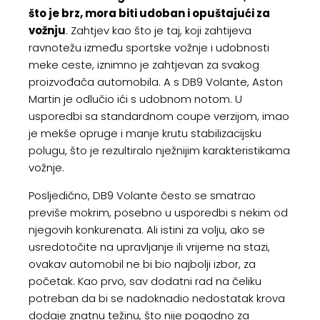
što je brz, mora biti udoban i opuštajući za
vožnju
. Zahtjev kao što je taj, koji zahtijeva
ravnotežu između sportske vožnje i udobnosti
meke ceste, iznimno je zahtjevan za svakog
proizvođača automobila. A s DB9 Volante, Aston
Martin je odlučio ići s udobnom notom. U
usporedbi sa standardnom coupe verzijom, imao
je mekše opruge i manje krutu stabilizacijsku
polugu, što je rezultiralo nježnijim karakteristikama
vožnje.
Posljedično, DB9 Volante često se smatrao
previše mokrim, posebno u usporedbi s nekim od
njegovih konkurenata. Ali istini za volju, ako se
usredotočite na upravljanje ili vrijeme na stazi,
ovakav automobil ne bi bio najbolji izbor, za
početak. Kao prvo, sav dodatni rad na čeliku
potreban da bi se nadoknadio nedostatak krova
dodaje znatnu težinu, što nije pogodno za