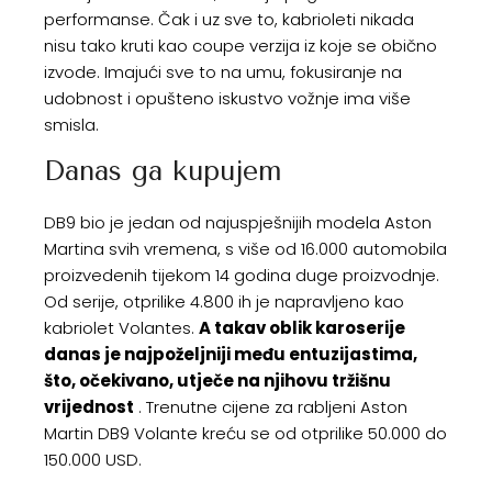
performanse. Čak i uz sve to, kabrioleti nikada
nisu tako kruti kao coupe verzija iz koje se obično
izvode. Imajući sve to na umu, fokusiranje na
udobnost i opušteno iskustvo vožnje ima više
smisla.
Danas ga kupujem
DB9 bio je jedan od najuspješnijih modela Aston
Martina svih vremena, s više od 16.000 automobila
proizvedenih tijekom 14 godina duge proizvodnje.
Od serije, otprilike 4.800 ih je napravljeno kao
kabriolet Volantes.
A takav oblik karoserije
danas je najpoželjniji među entuzijastima,
što, očekivano, utječe na njihovu tržišnu
vrijednost
. Trenutne cijene za rabljeni Aston
Martin DB9 Volante kreću se od otprilike 50.000 do
150.000 USD.