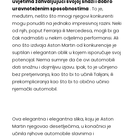
uvjetima zahvaljujući svojoj snazi i dobro
uravnoteženim sposobnostima
. To je,
međutim, nešto što mnogi njegovi konkurenti
mogu ponuditi na jednako impresivnoj razini. Neki
od njih, poput Ferrarija ili Mercedesa, mogli bi ga
čak nadmašiti u nekim odjelima performansi. Ali
ono što izdvaja Aston Martin od konkurencije je
suptilan i elegantan oblik u kojem isporučuje svoj
potencijal. Nema sumnje da će ovi automobili
dati snažnu i dojmljivu izjavu. Ipak, to je učinjeno
bez pretjerivanja, kao što bi to učinili Talijani, ili
prekompliciranja kao što bi to obično učinio
njemački automobil.
Ova elegantna i elegantna slika, koju je Aston
Martin njegovao desetljećima, u konačnici je
učinila njihove automobile slavnima i