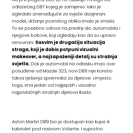
odlazećeg DB7 kojeg je zamijenio. Iako je
izgledalo iznenađujuće za svježe dizajnirani
model, držanje poznatog oblika imalo je smisla.
To se posebno odnosi na prednji dio automobila i
njegove bokove, koji izgledaju kao da su upravo
renovirani.
Sasvim je drugačija situacija
straga, koji je dobio potpuni vizualni
makeover, a najzapaženiji detalj su stražnja
svjetla.
Dok je automobil na odlasku imao ove
posuđene od Mazde 323, novi DB9 nije koristio
takva rješenja spremnika za dijelove. Umjesto
toga, ima jedan od najljepših i vizualno
najprivlačnijih stražnjih dijelova ikada.
Aston Martin DB9 bio je dostupan kao kupe ili
kabriolet pod nazivom Volante. I suprotno