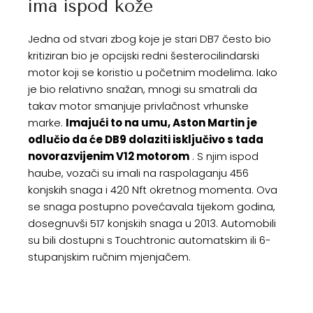
ima ispod kože
Jedna od stvari zbog koje je stari DB7 često bio
kritiziran bio je opcijski redni šesterocilindarski
motor koji se koristio u početnim modelima. Iako
je bio relativno snažan, mnogi su smatrali da
takav motor smanjuje privlačnost vrhunske
marke.
Imajući to na umu, Aston Martin je
odlučio da će DB9 dolaziti isključivo s tada
novorazvijenim V12 motorom
. S njim ispod
haube, vozači su imali na raspolaganju 456
konjskih snaga i 420 Nft okretnog momenta. Ova
se snaga postupno povećavala tijekom godina,
dosegnuvši 517 konjskih snaga u 2013. Automobili
su bili dostupni s Touchtronic automatskim ili 6-
stupanjskim ručnim mjenjačem.