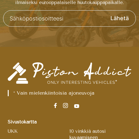
ilmaiseksi eurooppalaiselle huutokauppapaikalle.
Lähetä
* Vain mielenkiintoisia ajoneuvoja
Sivustokartta
UKK
10 vinkkiä autosi
kuvaamiseen