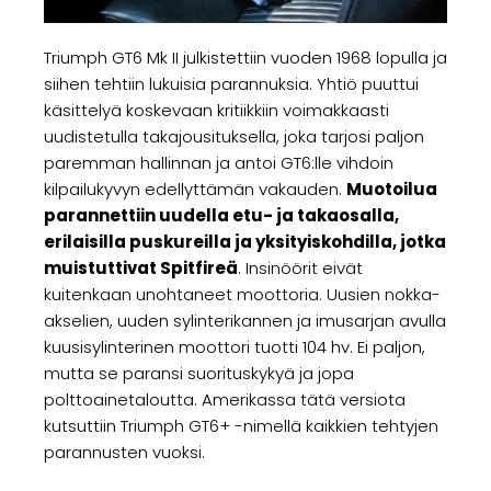
Triumph GT6 Mk II julkistettiin vuoden 1968 lopulla ja
siihen tehtiin lukuisia parannuksia. Yhtiö puuttui
käsittelyä koskevaan kritiikkiin voimakkaasti
uudistetulla takajousituksella, joka tarjosi paljon
paremman hallinnan ja antoi GT6:lle vihdoin
kilpailukyvyn edellyttämän vakauden.
Muotoilua
parannettiin uudella etu- ja takaosalla,
erilaisilla puskureilla ja yksityiskohdilla, jotka
muistuttivat Spitfireä
. Insinöörit eivät
kuitenkaan unohtaneet moottoria. Uusien nokka-
akselien, uuden sylinterikannen ja imusarjan avulla
kuusisylinterinen moottori tuotti 104 hv. Ei paljon,
mutta se paransi suorituskykyä ja jopa
polttoainetaloutta. Amerikassa tätä versiota
kutsuttiin Triumph GT6+ -nimellä kaikkien tehtyjen
parannusten vuoksi.