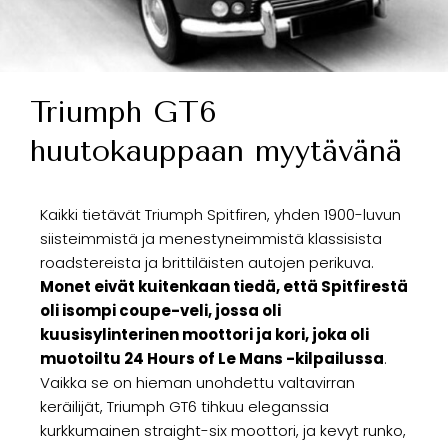
Triumph GT6
huutokauppaan myytävänä
Kaikki tietävät Triumph Spitfiren, yhden 1900-luvun
siisteimmistä ja menestyneimmistä klassisista
roadstereista ja brittiläisten autojen perikuva.
Monet eivät kuitenkaan tiedä, että Spitfirestä
oli isompi coupe-veli, jossa oli
kuusisylinterinen moottori ja kori, joka oli
muotoiltu 24 Hours of Le Mans -kilpailussa
.
Vaikka se on hieman unohdettu valtavirran
keräilijät, Triumph GT6 tihkuu eleganssia
kurkkumainen straight-six moottori, ja kevyt runko,