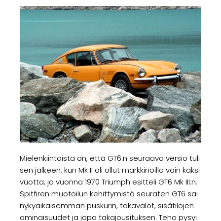
Mielenkiintoista on, että GT6:n seuraava versio tuli
sen jälkeen, kun Mk II oli ollut markkinoilla vain kaksi
vuotta, ja vuonna 1970 Triumph esitteli GT6 Mk III:n.
Spitfiren muotoilun kehittymistä seuraten GT6 sai
nykyaikaisemman puskurin, takavalot, sisätilojen
ominaisuudet ja jopa takajousituksen. Teho pysyi