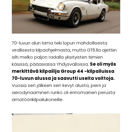
70-luvun alun lama teki lopun mahdollisesta
virallisesta kilpaohjelmasta, mutta GT6:lla ajettiin
silti melko paljon radalla yksityisten tiimien
käsissä, pääasiassa Yhdysvalloissa.
Se oli myös
merkittävä kilpailija Group 44 -kilpailuissa
70-luvun alussa ja saavutti useita voittoja.
Vuosia sen jälkeen sen kevyt alusta, pieni ja
aerodynaaminen runko oli erinomainen perusta
amatöörikilpailukoneille.