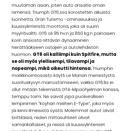
muutaman asian, joten auto ansaitsi oman
nimensä. Triumph GT6:ssa korostettiin aikuista
luonnetta, Gran Turismo -ominaisuuksia ja
kuusisylinteristä moottoria, joka oli suurin
myyntivaltti. GT6 oli 95 hv:n ja 850 kg:n painoisen
korin ansiosta riittävän dynaaminen
herättääkseen ostajien ja autolehdistön
huomion.
GT6 oli kalliimpi kuin Spitfire, mutta
se oli myös ylellisempi, tilavampi ja
nopeampi, mikä oikeutti hintansa.
Triumphin
markkinointiosasto käytti Le Mansin menestystä
suorituskyvyn mainostamiseen; vaikka GT6:lla ei
ollut mitään tekemistä GT4-kilpaohjelman kanssa,
temppu toimi. Ne saivat jopa puolivirallisen
lempinimen “köyhän miehen E-Type”, joka myös
jäi kiinni ilmeisistä syistä. Molemmat autot olivat
brittiläisiä, niiden mittasuhteet olivat
samankaltaiset, ja niissä oli kuusisylinteriset