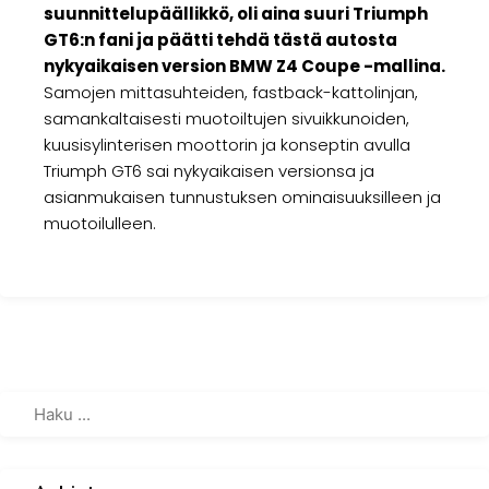
suunnittelupäällikkö, oli aina suuri Triumph
GT6:n fani ja päätti tehdä tästä autosta
nykyaikaisen version BMW Z4 Coupe -mallina.
Samojen mittasuhteiden, fastback-kattolinjan,
samankaltaisesti muotoiltujen sivuikkunoiden,
kuusisylinterisen moottorin ja konseptin avulla
Triumph GT6 sai nykyaikaisen versionsa ja
asianmukaisen tunnustuksen ominaisuuksilleen ja
muotoilulleen.