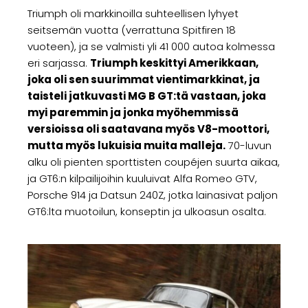
Triumph oli markkinoilla suhteellisen lyhyet
seitsemän vuotta (verrattuna Spitfiren 18
vuoteen), ja se valmisti yli 41 000 autoa kolmessa
eri sarjassa.
Triumph keskittyi Amerikkaan,
joka oli sen suurimmat vientimarkkinat, ja
taisteli jatkuvasti MG B GT:tä vastaan, joka
myi paremmin ja jonka myöhemmissä
versioissa oli saatavana myös V8-moottori,
mutta myös lukuisia muita malleja.
70-luvun
alku oli pienten sporttisten coupéjen suurta aikaa,
ja GT6:n kilpailijoihin kuuluivat Alfa Romeo GTV,
Porsche 914 ja Datsun 240Z, jotka lainasivat paljon
GT6:lta muotoilun, konseptin ja ulkoasun osalta.