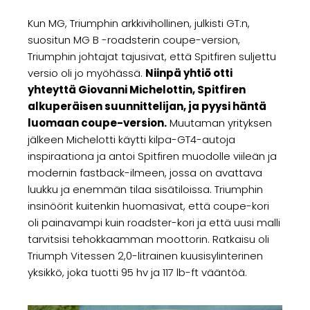
Kun MG, Triumphin arkkivihollinen, julkisti GT:n,
suositun MG B -roadsterin coupe-version,
Triumphin johtajat tajusivat, että Spitfiren suljettu
versio oli jo myöhässä.
Niinpä yhtiö otti
yhteyttä Giovanni Michelottin, Spitfiren
alkuperäisen suunnittelijan, ja pyysi häntä
luomaan coupe-version.
Muutaman yrityksen
jälkeen Michelotti käytti kilpa-GT4-autoja
inspiraationa ja antoi Spitfiren muodolle viileän ja
modernin fastback-ilmeen, jossa on avattava
luukku ja enemmän tilaa sisätiloissa. Triumphin
insinöörit kuitenkin huomasivat, että coupe-kori
oli painavampi kuin roadster-kori ja että uusi malli
tarvitsisi tehokkaamman moottorin. Ratkaisu oli
Triumph Vitessen 2,0-litrainen kuusisylinterinen
yksikkö, joka tuotti 95 hv ja 117 lb-ft vääntöä.