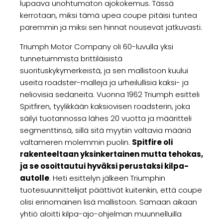
lupaava unohtumaton ajokokemus. Tässä
kerrotaan, miksi tämä upea coupe pitäisi tuntea
paremmin ja miksi sen hinnat nousevat jatkuvasti.
Triumph Motor Company oli 60-luvulla yksi
tunnetuimmista brittiläisistä
suorituskykymerkeistä, ja sen mallistoon kuului
useita roadster-malleja ja urheilullisia kaksi- ja
neliovisia sedaneita. Vuonna 1962 Triumph esitteli
Spitfiren, tyylikkään kaksiovisen roadsterin, joka
säilyi tuotannossa lähes 20 vuotta ja määritteli
segmenttinsä, sillä sitä myytiin valtavia määriä
valtameren molemmin puolin.
Spitfire oli
rakenteeltaan yksinkertainen mutta tehokas,
ja se osoittautui hyväksi perustaksi kilpa-
autolle
. Heti esittelyn jälkeen Triumphin
tuotesuunnittelijat päättivät kuitenkin, että coupe
olisi erinomainen lisä mallistoon. Samaan aikaan
yhtiö aloitti kilpa-ajo-ohjelman muunnelluilla