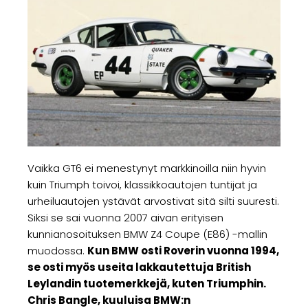
Vaikka GT6 ei menestynyt markkinoilla niin hyvin
kuin Triumph toivoi, klassikkoautojen tuntijat ja
urheiluautojen ystävät arvostivat sitä silti suuresti.
Siksi se sai vuonna 2007 aivan erityisen
kunnianosoituksen BMW Z4 Coupe (E86) -mallin
muodossa.
Kun BMW osti Roverin vuonna 1994,
se osti myös useita lakkautettuja British
Leylandin tuotemerkkejä, kuten Triumphin.
Chris Bangle, kuuluisa BMW:n