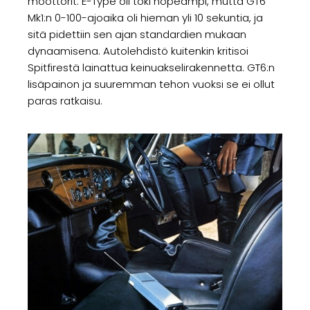
moottorit. E-Type oli toki nopeampi, mutta GT6
Mk1:n 0-100-ajoaika oli hieman yli 10 sekuntia, ja
sitä pidettiin sen ajan standardien mukaan
dynaamisena. Autolehdistö kuitenkin kritisoi
Spitfirestä lainattua keinuakselirakennetta. GT6:n
lisäpainon ja suuremman tehon vuoksi se ei ollut
paras ratkaisu.