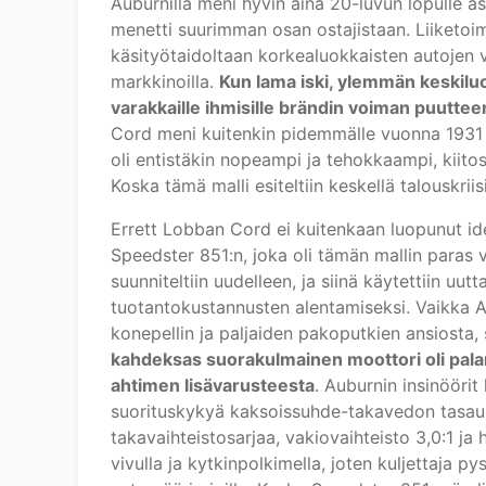
Auburnilla meni hyvin aina 20-luvun lopulle asti
menetti suurimman osan ostajistaan. Liiketoim
käsityötaidoltaan korkealuokkaisten autojen ver
markkinoilla.
Kun lama iski, ylemmän keskiluo
varakkaille ihmisille brändin voiman puuttee
Cord meni kuitenkin pidemmälle vuonna 1931 e
oli entistäkin nopeampi ja tehokkaampi, kiitos
Koska tämä malli esiteltiin keskellä talouskriisi
Errett Lobban Cord ei kuitenkaan luopunut id
Speedster 851:n, joka oli tämän mallin paras v
suunniteltiin uudelleen, ja siinä käytettiin 
tuotantokustannusten alentamiseksi. Vaikka 
konepellin ja paljaiden pakoputkien ansiosta, 
kahdeksas suorakulmainen moottori oli palann
ahtimen lisävarusteesta
. Auburnin insinööri
suorituskykyä kaksoissuhde-takavedon tasaus
takavaihteistosarjaa, vakiovaihteisto 3,0:1 ja 
vivulla ja kytkinpolkimella, joten kuljettaja py