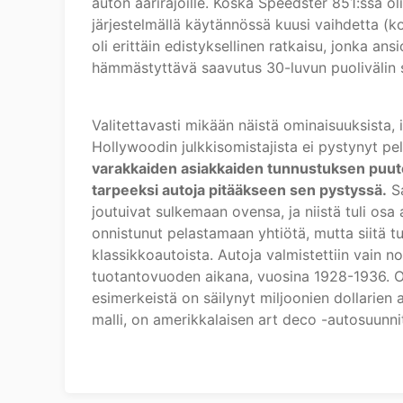
auton äärirajoille. Koska Speedster 851:ssä oli
järjestelmällä käytännössä kuusi vaihdetta (
oli erittäin edistyksellinen ratkaisu, jonka ans
hämmästyttävä saavutus 30-luvun puolivälin 
Valitettavasti mikään näistä ominaisuuksista,
Hollywoodin julkkisomistajista ei pystynyt 
varakkaiden asiakkaiden tunnustuksen puute
tarpeeksi autoja pitääkseen sen pystyssä.
Sa
joutuivat sulkemaan ovensa, ja niistä tuli osa
onnistunut pelastamaan yhtiötä, mutta siitä tu
klassikkoautoista. Autoja valmistettiin vain
tuotantovuoden aikana, vuosina 1928-1936. O
esimerkeistä on säilynyt miljoonien dollarien 
malli, on amerikkalaisen art deco -autosuunnitt