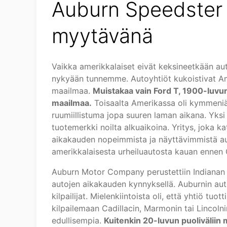
Auburn Speedster
myytävänä
Vaikka amerikkalaiset eivät keksineetkään aut
nykyään tunnemme. Autoyhtiöt kukoistivat Am
maailmaa.
Muistakaa vain Ford T, 1900-luvun
maailmaa.
Toisaalta Amerikassa oli kymmeniä 
ruumiillistuma jopa suuren laman aikana. Yksi
tuotemerkki noilta alkuaikoina. Yritys, joka k
aikakauden nopeimmista ja näyttävimmistä aut
amerikkalaisesta urheiluautosta kauan ennen 
Auburn Motor Company perustettiin Indianan o
autojen aikakauden kynnyksellä. Auburnin aut
kilpailijat. Mielenkiintoista oli, että yhtiö tuot
kilpailemaan Cadillacin, Marmonin tai Lincoln
edullisempia.
Kuitenkin 20-luvun puolivälii