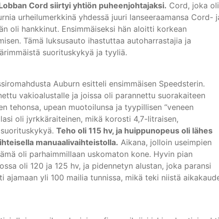
 Lobban Cord siirtyi yhtiön puheenjohtajaksi.
Cord, joka oli
urnia urheilumerkkinä yhdessä juuri lanseeraamansa Cord- j
 oli hankkinut. Ensimmäiseksi hän aloitti korkean
sen. Tämä luksusauto ihastuttaa autoharrastajia ja
äärimmäistä suorituskykyä ja tyyliä.
siromahdusta Auburn esitteli ensimmäisen Speedsterin.
ettu vakioalustalle ja joissa oli parannettu suorakaiteen
ren tehonsa, upean muotoilunsa ja tyypillisen “veneen
si oli jyrkkäraiteinen, mikä korosti 4,7-litraisen,
suorituskykyä.
Teho oli 115 hv, ja huippunopeus oli lähes
hteisella manuaalivaihteistolla.
Aikana, jolloin useimpien
 tämä oli parhaimmillaan uskomaton kone. Hyvin pian
ssa oli 120 ja 125 hv, ja pidennetyn alustan, joka paransi
i ajamaan yli 100 mailia tunnissa, mikä teki niistä aikakaud