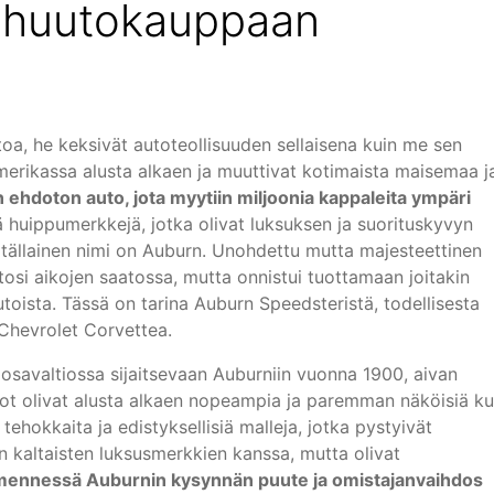
 huutokauppaan
oa, he keksivät autoteollisuuden sellaisena kuin me sen
erikassa alusta alkaen ja muuttivat kotimaista maisemaa j
 ehdoton auto, jota myytiin miljoonia kappaleita ympäri
huippumerkkejä, jotka olivat luksuksen ja suorituskyvyn
 tällainen nimi on Auburn. Unohdettu mutta majesteettinen
atosi aikojen saatossa, mutta onnistui tuottamaan joitakin
oista. Tässä on tarina Auburn Speedsteristä, todellisesta
Chevrolet Corvettea.
savaltiossa sijaitsevaan Auburniin vuonna 1900, aivan
ot olivat alusta alkaen nopeampia ja paremman näköisiä ku
ti tehokkaita ja edistyksellisiä malleja, jotka pystyivät
in kaltaisten luksusmerkkien kanssa, mutta olivat
n mennessä Auburnin kysynnän puute ja omistajanvaihdos