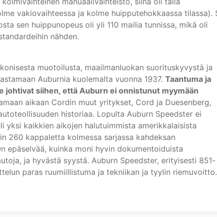
 kolmivaihteinen manuaalivaihteisto, siinä oli tällä
kolme vakiovaihteessa ja kolme huipputehokkaassa tilassa). 
iosta sen huippunopeus oli yli 110 mailia tunnissa, mikä oli
standardeihin nähden.
 ikonisesta muotoilusta, maailmanluokan suorituskyvystä ja
pelastamaan Auburnia kuolemalta vuonna 1937.
Taantuma ja
 johtivat siihen, että Auburn ei onnistunut myymään
maan aikaan Cordin muut yritykset, Cord ja Duesenberg,
 autoteollisuuden historiaa. Lopulta Auburn Speedster ei
li yksi kaikkien aikojen halutuimmista amerikkalaisista
 noin 260 kappaletta kolmessa sarjassa kahdeksan
n epäselvää, kuinka moni hyvin dokumentoiduista
autoja, ja hyvästä syystä. Auburn Speedster, erityisesti 851-
elun paras ruumiillistuma ja tekniikan ja tyylin riemuvoitto.