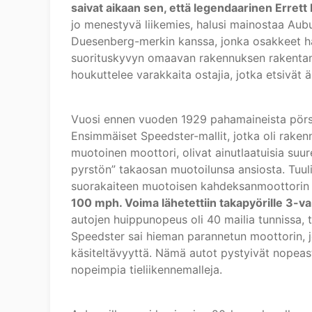
saivat aikaan sen, että legendaarinen Errett
jo menestyvä liikemies, halusi mainostaa Aub
Duesenberg-merkin kanssa, jonka osakkeet hän
suorituskyvyn omaavan rakennuksen rakentami
houkuttelee varakkaita ostajia, jotka etsivät 
Vuosi ennen vuoden 1929 pahamaineista pörs
Ensimmäiset Speedster-mallit, jotka oli rakenn
muotoinen moottori, olivat ainutlaatuisia suu
pyrstön” takaosan muotoilunsa ansiosta. Tuulila
suorakaiteen muotoisen kahdeksanmoottorin 
100 mph. Voima lähetettiin takapyörille 3-vai
autojen huippunopeus oli 40 mailia tunnissa,
Speedster sai hieman parannetun moottorin, jo
käsiteltävyyttä. Nämä autot pystyivät nopeast
nopeimpia tieliikennemalleja.