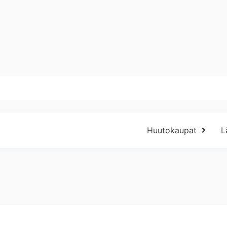
Huutokaupat
L