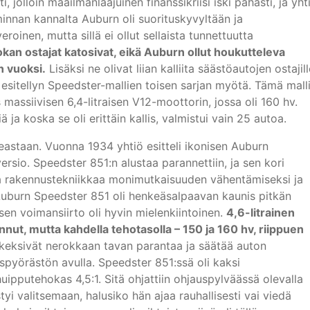
, jolloin maailmanlaajuinen finanssikriisi iski pahasti, ja yht
innan kannalta Auburn oli suorituskyvyltään ja
oinen, mutta sillä ei ollut sellaista tunnettuutta
kan ostajat katosivat, eikä Auburn ollut houkutteleva
n vuoksi.
Lisäksi ne olivat liian kalliita säästöautojen ostajill
sitellyn Speedster-mallien toisen sarjan myötä. Tämä mall
 massiivisen 6,4-litraisen V12-moottorin, jossa oli 160 hv.
ä ja koska se oli erittäin kallis, valmistui vain 25 autoa.
eastaan. Vuonna 1934 yhtiö esitteli ikonisen Auburn
ersio. Speedster 851:n alustaa parannettiin, ja sen kori
uutta rakennustekniikkaa monimutkaisuuden vähentämiseksi ja
Auburn Speedster 851 oli henkeäsalpaavan kaunis pitkän
sen voimansiirto oli hyvin mielenkiintoinen.
4,6-litrainen
ut, mutta kahdella tehotasolla – 150 ja 160 hv, riippuen
t keksivät nerokkaan tavan parantaa ja säätää auton
pyörästön avulla. Speedster 851:ssä oli kaksi
huipputehokas 4,5:1. Sitä ohjattiin ohjauspylväässä olevalla
styi valitsemaan, halusiko hän ajaa rauhallisesti vai viedä