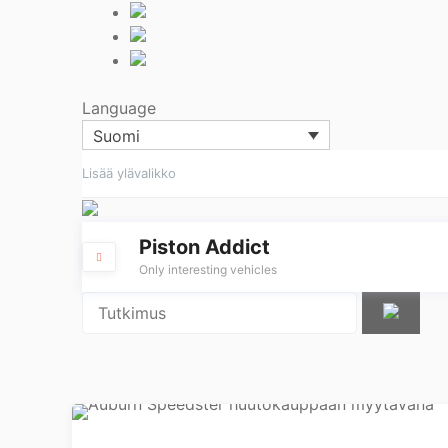
Language
Suomi
Siirry
Lisää ylävalikko
sisältöön
Piston Addict
Only interesting vehicles