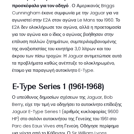
προσκέφαλο για τον οδηγό
. Ο Αμερικανός Briggs
Cunningham έκανε συμφωνία με την Jaguar για να
αγωνιστεί στην E2A στον αγώνα Le Mans του 1960. Το
E2A δεν ολοκλήρωσε τον αγώνα, αλλά η προετοιμασία
για τον αγώνα και ο ίδιος ο αγώνας βοήθησαν στην
επίλυση πολλών ζητημάτων, συμπεριλαμβανομένης
της αναξιοπιστίας του κινητήρα 3,0 λίτρων και του
άκρου των πίσω τροχών. Η Jaguar αντιμετώπισε αυτά
τα προβλήματα καθώς ανέπτυξε το ολοκληρωμένο,
έτοιμο για παραγωγή αυτοκίνητο E-Type.
E-Type Series 1 (1961-1968)
Ο υπεύθυνος δημοσίων σχέσεων της Jaguar, Bob
Berry, είχε την τιμή να οδηγήσει το αυτοκίνητο επίδειξης
Jaguar E-Type Series 1 (αριθμός κυκλοφορίας 9600
HP) στο σαλόνι αυτοκινήτου της Γενεύης του 1961 στο
Parc des Eaux Vives στη Γενεύη. Οδήγησε περίφημα
μια νύχτα από το Κόβεντρι. Ο Sir William Lyons