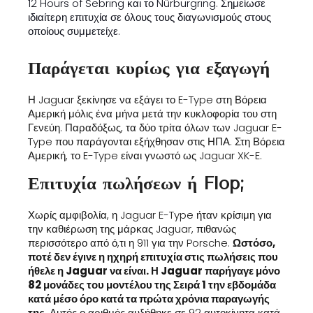
12 Hours of Sebring και το Nürburgring. Σημείωσε
ιδιαίτερη επιτυχία σε όλους τους διαγωνισμούς στους
οποίους συμμετείχε.
Παράγεται κυρίως για εξαγωγή
Η Jaguar ξεκίνησε να εξάγει το E-Type στη Βόρεια
Αμερική μόλις ένα μήνα μετά την κυκλοφορία του στη
Γενεύη. Παραδόξως, τα δύο τρίτα όλων των Jaguar E-
Type που παράγονται εξήχθησαν στις ΗΠΑ. Στη Βόρεια
Αμερική, το E-Type είναι γνωστό ως Jaguar XK-E.
Επιτυχία πωλήσεων ή Flop;
Χωρίς αμφιβολία, η Jaguar E-Type ήταν κρίσιμη για
την καθιέρωση της μάρκας Jaguar, πιθανώς
περισσότερο από ό,τι η 911 για την Porsche.
Ωστόσο,
ποτέ δεν έγινε η ηχηρή επιτυχία στις πωλήσεις που
ήθελε η Jaguar να είναι. Η Jaguar παρήγαγε μόνο
82 μονάδες του μοντέλου της Σειρά 1 την εβδομάδα
κατά μέσο όρο κατά τα πρώτα χρόνια παραγωγής
της
. Αυτός ο αριθμός αυξήθηκε σε 92 αυτοκίνητα κατά