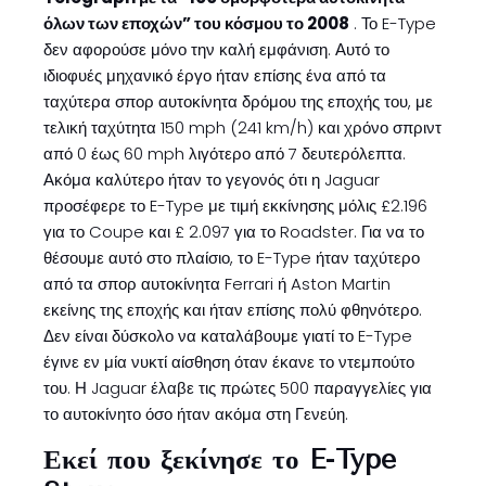
όλων των εποχών” του κόσμου το 2008
. Το E-Type
δεν αφορούσε μόνο την καλή εμφάνιση. Αυτό το
ιδιοφυές μηχανικό έργο ήταν επίσης ένα από τα
ταχύτερα σπορ αυτοκίνητα δρόμου της εποχής του, με
τελική ταχύτητα 150 mph (241 km/h) και χρόνο σπριντ
από 0 έως 60 mph λιγότερο από 7 δευτερόλεπτα.
Ακόμα καλύτερο ήταν το γεγονός ότι η Jaguar
προσέφερε το E-Type με τιμή εκκίνησης μόλις £2.196
για το Coupe και £ 2.097 για το Roadster. Για να το
θέσουμε αυτό στο πλαίσιο, το E-Type ήταν ταχύτερο
από τα σπορ αυτοκίνητα Ferrari ή Aston Martin
εκείνης της εποχής και ήταν επίσης πολύ φθηνότερο.
Δεν είναι δύσκολο να καταλάβουμε γιατί το E-Type
έγινε εν μία νυκτί αίσθηση όταν έκανε το ντεμπούτο
του. Η Jaguar έλαβε τις πρώτες 500 παραγγελίες για
το αυτοκίνητο όσο ήταν ακόμα στη Γενεύη.
Εκεί που ξεκίνησε το E-Type