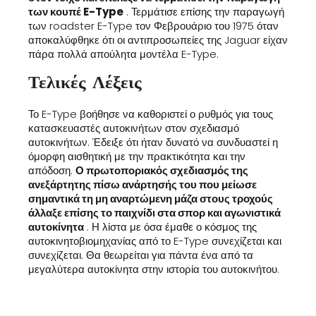
των κουπέ E-Type
. Τερμάτισε επίσης την παραγωγή
των roadster E-Type τον Φεβρουάριο του 1975 όταν
αποκαλύφθηκε ότι οι αντιπροσωπείες της Jaguar είχαν
πάρα πολλά απούλητα μοντέλα E-Type.
Τελικές Λέξεις
Το E-Type βοήθησε να καθοριστεί ο ρυθμός για τους
κατασκευαστές αυτοκινήτων στον σχεδιασμό
αυτοκινήτων. Έδειξε ότι ήταν δυνατό να συνδυαστεί η
όμορφη αισθητική με την πρακτικότητα και την
απόδοση.
Ο πρωτοποριακός σχεδιασμός της
ανεξάρτητης πίσω ανάρτησής του που μείωσε
σημαντικά τη μη αναρτώμενη μάζα στους τροχούς
άλλαξε επίσης το παιχνίδι στα σπορ και αγωνιστικά
αυτοκίνητα
. Η λίστα με όσα έμαθε ο κόσμος της
αυτοκινητοβιομηχανίας από το E-Type συνεχίζεται και
συνεχίζεται. Θα θεωρείται για πάντα ένα από τα
μεγαλύτερα αυτοκίνητα στην ιστορία του αυτοκινήτου.