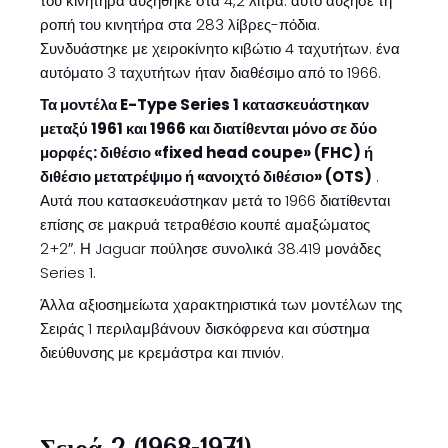
του κινητήρα αυξήθηκε στα 4,2 λίτρα. αυτό αύξησε τη
ροπή του κινητήρα στα 283 λίβρες-πόδια.
Συνδυάστηκε με χειροκίνητο κιβώτιο 4 ταχυτήτων. ένα
αυτόματο 3 ταχυτήτων ήταν διαθέσιμο από το 1966.
Τα μοντέλα E-Type Series 1 κατασκευάστηκαν
μεταξύ 1961 και 1966 και διατίθενται μόνο σε δύο
μορφές: διθέσιο «fixed head coupe» (FHC) ή
διθέσιο μετατρέψιμο ή «ανοιχτό διθέσιο» (OTS)
.
Αυτά που κατασκευάστηκαν μετά το 1966 διατίθενται
επίσης σε μακρυά τετραθέσιο κουπέ αμαξώματος
2+2″. Η Jaguar πούλησε συνολικά 38.419 μονάδες
Series 1.
Άλλα αξιοσημείωτα χαρακτηριστικά των μοντέλων της
Σειράς 1 περιλαμβάνουν δισκόφρενα και σύστημα
διεύθυνσης με κρεμάστρα και πινιόν.
Σειρά 2 (1968-1971)