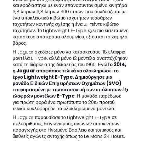
και εφοδιάστηκε με έναν επανασυντονισμένο κινητήρα
3,8 λίτρων 3,8 λίτρων 300 ίππων που συνδυάζεται με
ένα αποκλειστικό κιβώτιο ταχυτήτων τεσσάρων
ταχυτήτων κοντινής σχέσης ή ένα ZF πέντε κιβώτιο
ταχυτήτων. Το Lightweight E-Type έχει πιο εκτεταμένη
κατασκευή από κράμα αλουμινίου, εξ ου και το χαμηλό
βάρος.
Η Jaguar σχεδίαζε μόνο να κατασκευάσει 18 ελαφριά
μοντέλα E-Type, αλλά μόνο 12 μοντέλα αναπτύχθηκαν
κατά τη διάρκεια της δεκαετίας του 1960. Εγώ
Το 2014,
η Jaguar αποφάσισε τελικά να ολοκληρώσει το
έργο Lightweight E-Type. Δημιούργησε μια
μονάδα Ειδικών Επιχειρήσεων Οχημάτων (SVO)
επιφορτισμένη με την κατασκευή των υπόλοιπων έξι
ελαφρών μοντέλων E-Type
. Η μονάδα παρέδωσε
για πρώτη φορά ένα πρωτότυπο το 2015 προτού
τελικά κυκλοφορήσει τα ολοκληρωμένα μοντέλα.
Η Jaguar παρουσίασε το Lightweight E-Type σε
πολυάριθμους διαγωνισμούς αγώνων αυτοκινήτων
παραγωγής στο Ηνωμένο Βασίλειο και τοπικούς και
διεθνείς αγώνες αντοχής όπως το Le Mans 24 Hours,