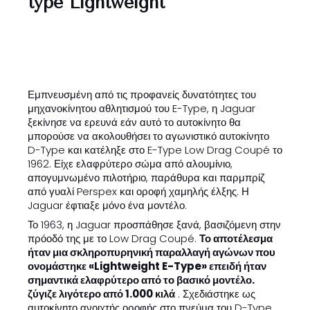
type Lightweight
Εμπνευσμένη από τις προφανείς δυνατότητες του
μηχανοκίνητου αθλητισμού του E-Type, η Jaguar
ξεκίνησε να ερευνά εάν αυτό το αυτοκίνητο θα
μπορούσε να ακολουθήσει το αγωνιστικό αυτοκίνητο
D-Type και κατέληξε στο E-Type Low Drag Coupé το
1962. Είχε ελαφρύτερο σώμα από αλουμίνιο,
απογυμνωμένο πιλοτήριο, παράθυρα και παρμπρίζ
από γυαλί Perspex και οροφή χαμηλής έλξης. Η
Jaguar έφτιαξε μόνο ένα μοντέλο.
Το 1963, η Jaguar προσπάθησε ξανά, βασιζόμενη στην
πρόοδό της με το Low Drag Coupé.
Το αποτέλεσμα
ήταν μια σκληροπυρηνική παραλλαγή αγώνων που
ονομάστηκε «Lightweight E-Type» επειδή ήταν
σημαντικά ελαφρύτερο από το βασικό μοντέλο.
ζύγιζε λιγότερο από 1.000 κιλά
. Σχεδιάστηκε ως
αυτοκίνητο ανοιχτής οροφής στο πνεύμα του D-Type