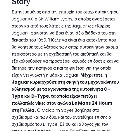
Story
Εμπνευσμένος από την επιτυχία του σπορ αυτοκινήτου
Jaguar XK, ο Sir William Lyons, ο οποίος αναφέρεται
στοργικά από τους λάτρεις της Jaguar ως «Κύριος
Jaguar», φαινόταν να βρει έναν άξιο διάδοχό του στη
δεκαετία του 1950. Ήθελε να είναι ένα αυτοκίνητο που
θα γοήτευε τους λάτρεις των σπορ αυτοκινήτων ακόμα
περισσότερο με τη σχεδιαστική του αισθητική και θα
εξακολουθούσε να προσφέρει ισχυρές επιδόσεις και να
διατηρεί την κατηγορία και τη φινέτσα για την οποία
είχε γίνει γνωστή η μάρκα Jaguar.
Μέχρι τότε, η
Jaguar κυριαρχούσε στη σκηνή του μηχανοκίνητου
αθλητισμού με τα αγωνιστικά της αυτοκίνητα C-
Type και D-Type, τα οποία είχαν πετύχει
πολλαπλές νίκες στον αγώνα Le Mans 24 Hours
στη Γαλλία
. Ο Malcolm Sayer βοήθησε στο
σχεδιασμό και των δύο, και του ανατέθηκε επίσης ο
σχεδιασμός του E-Type. Εξ ου και ο λόγος για τον