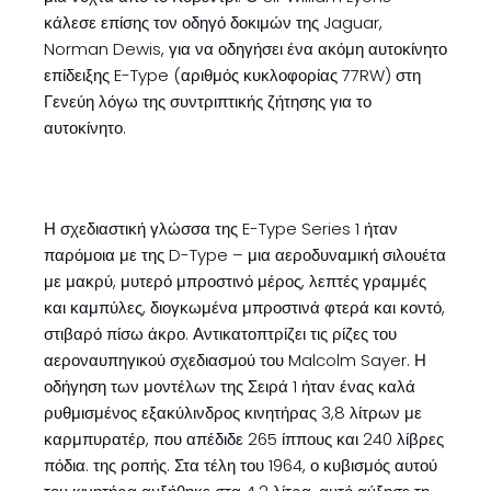
κάλεσε επίσης τον οδηγό δοκιμών της Jaguar,
Norman Dewis, για να οδηγήσει ένα ακόμη αυτοκίνητο
επίδειξης E-Type (αριθμός κυκλοφορίας 77RW) στη
Γενεύη λόγω της συντριπτικής ζήτησης για το
αυτοκίνητο.
Η σχεδιαστική γλώσσα της E-Type Series 1 ήταν
παρόμοια με της D-Type – μια αεροδυναμική σιλουέτα
με μακρύ, μυτερό μπροστινό μέρος, λεπτές γραμμές
και καμπύλες, διογκωμένα μπροστινά φτερά και κοντό,
στιβαρό πίσω άκρο. Αντικατοπτρίζει τις ρίζες του
αεροναυπηγικού σχεδιασμού του Malcolm Sayer. Η
οδήγηση των μοντέλων της Σειρά 1 ήταν ένας καλά
ρυθμισμένος εξακύλινδρος κινητήρας 3,8 λίτρων με
καρμπυρατέρ, που απέδιδε 265 ίππους και 240 λίβρες
πόδια. της ροπής. Στα τέλη του 1964, ο κυβισμός αυτού