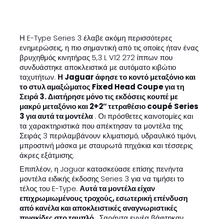
Η E-Type Series 3 έλαβε ακόμη περισσότερες
ενημερώσεις, η πιο σημαντική από τις οποίες ήταν ένας
βρυχηθμός κινητήρας 5,3 L V12 272 ίππων που
συνδυάστηκε αποκλειστικά με αυτόματο κιβώτιο
ταχυτήτων.
Η Jaguar άφησε το κοντό μεταξόνιο και
το στυλ αμαξώματος Fixed Head Coupe για τη
Σειρά 3. Διατήρησε μόνο τις εκδόσεις κουπέ με
μακρύ μεταξόνιο και 2+2″ τετραθέσιο coupé Series
3 για αυτά τα μοντέλα
. Οι πρόσθετες καινοτομίες και
τα χαρακτηριστικά που απέκτησαν τα μοντέλα της
Σειράς 3 περιλαμβάνουν κλιματισμό, υδραυλικό τιμόνι,
μπροστινή μάσκα με σταυρωτά πηχάκια και τέσσερις
άκρες εξάτμισης.
Επιπλέον, η Jaguar κατασκεύασε επίσης πενήντα
μοντέλα ειδικής έκδοσης Series 3 για να τιμήσει το
τέλος του E-Type.
Αυτά τα μοντέλα είχαν
επιχρωμιωμένους τροχούς, εσωτερική επένδυση
από κανέλα και αποκλειστικές αναγνωριστικές
πινακίδες στο ταμπλό
. Σαράντα εννέα βάφτηκαν