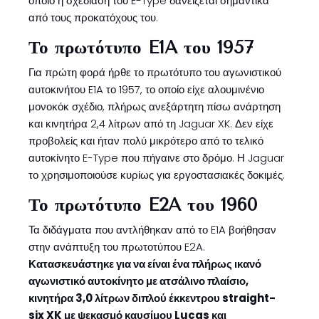
οποίο η σχεδίαση του E-Type δανείζεται σημαντικά
από τους προκατόχους του.
Το πρωτότυπο E1A του 1957
Για πρώτη φορά ήρθε το πρωτότυπο του αγωνιστικού
αυτοκινήτου E1A το 1957, το οποίο είχε αλουμινένιο
μονοκόκ σχέδιο, πλήρως ανεξάρτητη πίσω ανάρτηση
και κινητήρα 2,4 λίτρων από τη Jaguar XK. Δεν είχε
προβολείς και ήταν πολύ μικρότερο από το τελικό
αυτοκίνητο E-Type που πήγαινε στο δρόμο. Η Jaguar
το χρησιμοποιούσε κυρίως για εργοστασιακές δοκιμές.
Το πρωτότυπο E2A του 1960
Τα διδάγματα που αντλήθηκαν από το E1A βοήθησαν
στην ανάπτυξη του πρωτοτύπου E2A.
Κατασκευάστηκε για να είναι ένα πλήρως ικανό
αγωνιστικό αυτοκίνητο με ατσάλινο πλαίσιο,
κινητήρα 3,0 λίτρων διπλού έκκεντρου straight-
six XK με ψεκασμό καυσίμου Lucas και