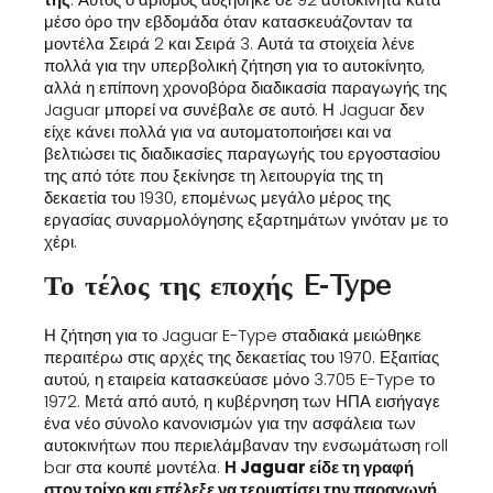
μέσο όρο την εβδομάδα όταν κατασκευάζονταν τα
μοντέλα Σειρά 2 και Σειρά 3. Αυτά τα στοιχεία λένε
πολλά για την υπερβολική ζήτηση για το αυτοκίνητο,
αλλά η επίπονη χρονοβόρα διαδικασία παραγωγής της
Jaguar μπορεί να συνέβαλε σε αυτό. Η Jaguar δεν
είχε κάνει πολλά για να αυτοματοποιήσει και να
βελτιώσει τις διαδικασίες παραγωγής του εργοστασίου
της από τότε που ξεκίνησε τη λειτουργία της τη
δεκαετία του 1930, επομένως μεγάλο μέρος της
εργασίας συναρμολόγησης εξαρτημάτων γινόταν με το
χέρι.
Το τέλος της εποχής E-Type
Η ζήτηση για το Jaguar E-Type σταδιακά μειώθηκε
περαιτέρω στις αρχές της δεκαετίας του 1970. Εξαιτίας
αυτού, η εταιρεία κατασκεύασε μόνο 3.705 E-Type το
1972. Μετά από αυτό, η κυβέρνηση των ΗΠΑ εισήγαγε
ένα νέο σύνολο κανονισμών για την ασφάλεια των
αυτοκινήτων που περιελάμβαναν την ενσωμάτωση roll
bar στα κουπέ μοντέλα.
Η Jaguar είδε τη γραφή
στον τοίχο και επέλεξε να τερματίσει την παραγωγή