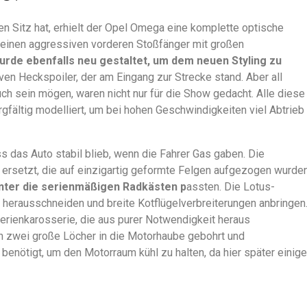
nen Sitz hat, erhielt der Opel Omega eine komplette optische
 einen aggressiven vorderen Stoßfänger mit großen
urde ebenfalls neu gestaltet, um dem neuen Styling zu
ven Heckspoiler, der am Eingang zur Strecke stand. Aber all
h sein mögen, waren nicht nur für die Show gedacht. Alle diese
fältig modelliert, um bei hohen Geschwindigkeiten viel Abtrieb
ss das Auto stabil blieb, wenn die Fahrer Gas gaben. Die
 ersetzt, die auf einzigartig geformte Felgen aufgezogen wurden
unter die serienmäßigen Radkästen p
assten. Die Lotus-
 herausschneiden und breite Kotflügelverbreiterungen anbringen
Serienkarosserie, die aus purer Notwendigkeit heraus
 zwei große Löcher in die Motorhaube gebohrt und
enötigt, um den Motorraum kühl zu halten, da hier später einige