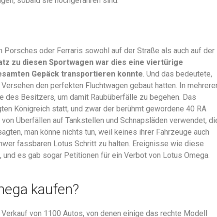
en, sobald sie hochgefahren sind.
 Porsches oder Ferraris sowohl auf der Straße als auch auf der
tz zu diesen Sportwagen war dies eine viertürige
gesamten Gepäck transportieren konnte
. Und das bedeutete,
s Versehen den perfekten Fluchtwagen gebaut hatten. In mehrere
ge des Besitzers, um damit Raubüberfälle zu begehen. Das
igten Königreich statt, und zwar der berühmt gewordene 40 RA
 von Überfällen auf Tankstellen und Schnapsläden verwendet, di
 sagten, man könne nichts tun, weil keines ihrer Fahrzeuge auch
wer fassbaren Lotus Schritt zu halten. Ereignisse wie diese
s, und es gab sogar Petitionen für ein Verbot von Lotus Omega.
mega kaufen?
 Verkauf von 1100 Autos, von denen einige das rechte Modell