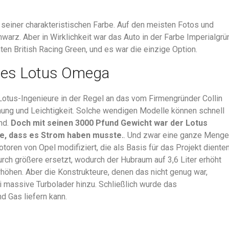
 seiner charakteristischen Farbe. Auf den meisten Fotos und
rz. Aber in Wirklichkeit war das Auto in der Farbe Imperialgrü
mten British Racing Green, und es war die einzige Option.
 des Lotus Omega
e Lotus-Ingenieure in der Regel an das vom Firmengründer Collin
hung und Leichtigkeit. Solche wendigen Modelle können schnell
ind.
Doch mit seinen 3000 Pfund Gewicht war der Lotus
te, dass es Strom haben musste.
. Und zwar eine ganze Menge
ren von Opel modifiziert, die als Basis für das Projekt dienten
ch größere ersetzt, wodurch der Hubraum auf 3,6 Liter erhöht
rhöhen. Aber die Konstrukteure, denen das nicht genug war,
i massive Turbolader hinzu. Schließlich wurde das
d Gas liefern kann.