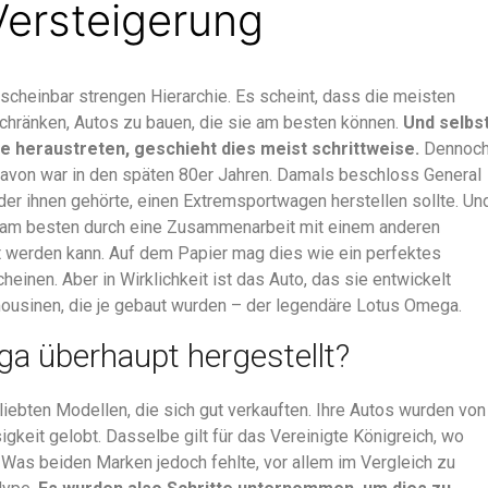
ersteigerung
 scheinbar strengen Hierarchie. Es scheint, dass die meisten
schränken, Autos zu bauen, die sie am besten können.
Und selbs
e heraustreten, geschieht dies meist schrittweise.
Dennoc
davon war in den späten 80er Jahren. Damals beschloss General
 der ihnen gehörte, einen Extremsportwagen herstellen sollte. Un
am besten durch eine Zusammenarbeit mit einem anderen
ht werden kann. Auf dem Papier mag dies wie ein perfektes
einen. Aber in Wirklichkeit ist das Auto, das sie entwickelt
imousinen, die je gebaut wurden – der legendäre Lotus Omega.
 überhaupt hergestellt?
liebten Modellen, die sich gut verkauften. Ihre Autos wurden von
sigkeit gelobt. Dasselbe gilt für das Vereinigte Königreich, wo
Was beiden Marken jedoch fehlte, vor allem im Vergleich zu