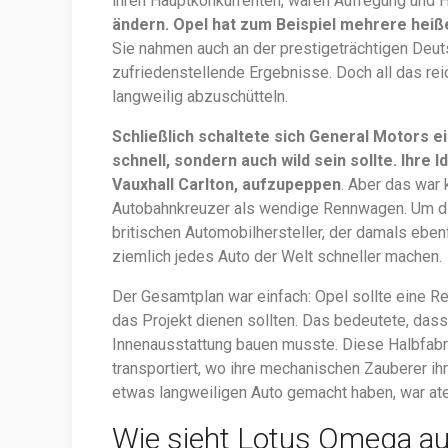
ihren Hauptkonkurrenten, waren Aufregung und 
ändern. Opel hat zum Beispiel mehrere heiße
Sie nahmen auch an der prestigeträchtigen Deu
zufriedenstellende Ergebnisse. Doch all das re
langweilig abzuschütteln.
Schließlich schaltete sich General Motors ei
schnell, sondern auch wild sein sollte. Ihre
Vauxhall Carlton, aufzupeppen
. Aber das war
Autobahnkreuzer als wendige Rennwagen. Um die
britischen Automobilhersteller, der damals ebe
ziemlich jedes Auto der Welt schneller machen.
Der Gesamtplan war einfach: Opel sollte eine Re
das Projekt dienen sollten. Das bedeutete, dass
Innenausstattung bauen musste. Diese Halbfabr
transportiert, wo ihre mechanischen Zauberer ih
etwas langweiligen Auto gemacht haben, war a
Wie sieht Lotus Omega a