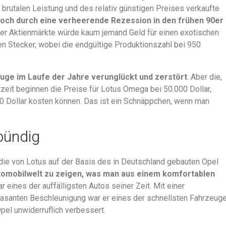
 brutalen Leistung und des relativ günstigen Preises verkaufte
doch durch eine verheerende Rezession in den frühen 90er
der Aktienmärkte würde kaum jemand Geld für einen exotischen
 Stecker, wobei die endgültige Produktionszahl bei 950
uge im Laufe der Jahre verunglückt und zerstört
. Aber die,
rzeit beginnen die Preise für Lotus Omega bei 50.000 Dollar,
 Dollar kosten können. Das ist ein Schnäppchen, wenn man
bündig
 die von Lotus auf der Basis des in Deutschland gebauten Opel
tomobilwelt zu zeigen, was man aus einem komfortablen
r eines der auffälligsten Autos seiner Zeit. Mit einer
asanten Beschleunigung war er eines der schnellsten Fahrzeug
pel unwiderruflich verbessert.