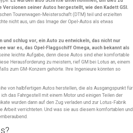
Hype.
Es wurden also Schritte unternommen, um dies zu
 Versionen seiner Autos hergestellt, wie den Kadett GSI.
tschen Tourenwagen-Meisterschaft (DTM) teil und erzielten
ichte nicht aus, um das Image der Opel-Autos als etwas
n und schlug vor, ein Auto zu entwickeln, das nicht nur
 Idee war es, das Opel-Flaggschiff Omega, auch bekannt als
 keine leichte Aufgabe, denn diese Autos sind eher komfortable
se Herausforderung zu meistern, rief GM bei Lotus an, einem
nfalls zum GM-Konzern gehörte. Ihre Ingenieure könnten so
ihe von halbfertigen Autos herstellen, die als Ausgangspunkt für
 ich das Fahrgestell mit einem Motor und einigen Teilen der
ikate wurden dann auf den Zug verladen und zur Lotus-Fabrik
re Arbeit verrichteten. Und was sie aus diesem komfortablen und
temberaubend.
us?