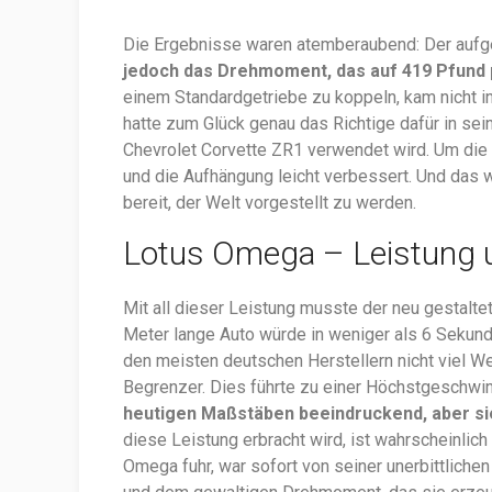
Die Ergebnisse waren atemberaubend: Der aufge
jedoch das Drehmoment, das auf 419 Pfund 
einem Standardgetriebe zu koppeln, kam nicht in
hatte zum Glück genau das Richtige dafür in sei
Chevrolet Corvette ZR1 verwendet wird. Um die 
und die Aufhängung leicht verbessert. Und das
bereit, der Welt vorgestellt zu werden.
Lotus Omega – Leistung 
Mit all dieser Leistung musste der neu gestalte
Meter lange Auto würde in weniger als 6 Sekund
den meisten deutschen Herstellern nicht viel We
Begrenzer. Dies führte zu einer Höchstgeschwi
heutigen Maßstäben beeindruckend, aber sie
diese Leistung erbracht wird, ist wahrscheinlic
Omega fuhr, war sofort von seiner unerbittliche