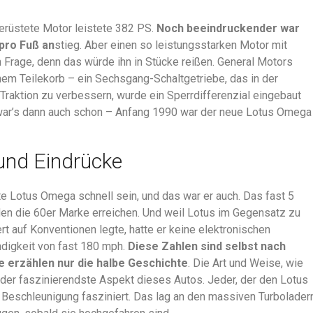
rüstete Motor leistete 382 PS.
Noch beeindruckender war
pro Fuß an
stieg. Aber einen so leistungsstarken Motor mit
 Frage, denn das würde ihn in Stücke reißen. General Motors
nem Teilekorb – ein Sechsgang-Schaltgetriebe, das in der
Traktion zu verbessern, wurde ein Sperrdifferenzial eingebaut
 war’s dann auch schon – Anfang 1990 war der neue Lotus Omega
und Eindrücke
te Lotus Omega schnell sein, und das war er auch. Das fast 5
en die 60er Marke erreichen. Und weil Lotus im Gegensatz zu
rt auf Konventionen legte, hatte er keine elektronischen
ndigkeit von fast 180 mph.
Diese Zahlen sind selbst nach
 erzählen nur die halbe Geschichte
. Die Art und Weise, wie
h der faszinierendste Aspekt dieses Autos. Jeder, der den Lotus
n Beschleunigung fasziniert. Das lag an den massiven Turbolader