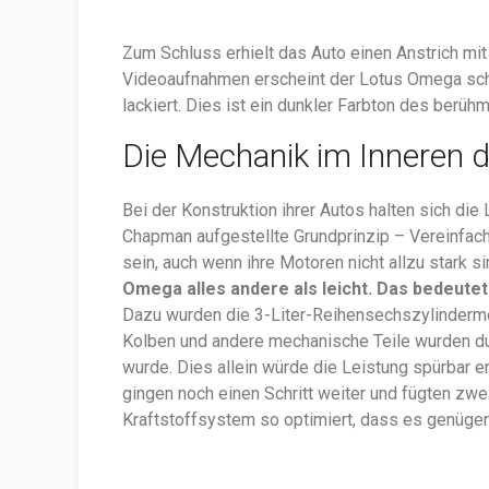
Zum Schluss erhielt das Auto einen Anstrich mit
Videoaufnahmen erscheint der Lotus Omega schwa
lackiert. Dies ist ein dunkler Farbton des berüh
Die Mechanik im Inneren
Bei der Konstruktion ihrer Autos halten sich di
Chapman aufgestellte Grundprinzip – Vereinfac
sein, auch wenn ihre Motoren nicht allzu stark s
Omega alles andere als leicht. Das bedeute
Dazu wurden die 3-Liter-Reihensechszylindermoto
Kolben und andere mechanische Teile wurden dur
wurde. Dies allein würde die Leistung spürbar e
gingen noch einen Schritt weiter und fügten zwe
Kraftstoffsystem so optimiert, dass es genügen