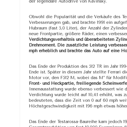
der legendäre Autodrive von Kavinsky.
Obwohl die Popularität und die Verkäufe des Tes
Verbesserungen gab, und brachte 1991 ein aufg
Hubraum (fast 5,0 Liter), der Anzahl der Zylinde
neue Frontpartie, größere Räder, einen verbess
Verdichtungsverhältnis und überarbeiteten Zylin
Drehmoment. Die zusätzliche Leistung verbesser
mph erheblich und brachte das Auto auf eine H
Das Ende der Produktion des 512 TR im Jahr 1994
Ende ist. Später in diesem Jahr stellte Ferrari
Motor vor, den F512 M, wobei das M” für Modifi
Front- und Heckpartie, freiliegende Scheinwerfe
Innenausstattung wurde ebenso verbessert wie d
Verdichtung wurde leicht auf 10,4:1 erhöht, was
bedeuteten, dass die Zeit von 0 auf 60 mph weit
Höchstgeschwindigkeit mit 196 mph etwas höher
Das Ende der Testarossa-Baureihe kam jedoch 199