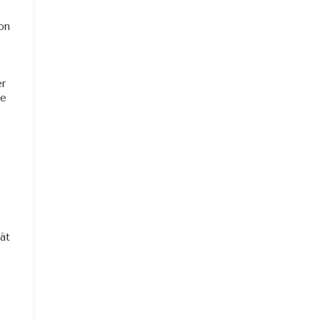
on
er
ße
ät