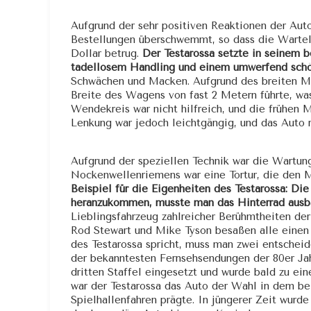
Aufgrund der sehr positiven Reaktionen der Au
Bestellungen überschwemmt, so dass die Warteli
Dollar betrug.
Der Testarossa setzte in seinem 
tadellosem Handling und einem umwerfend sch
Schwächen und Macken. Aufgrund des breiten Mo
Breite des Wagens von fast 2 Metern führte, wa
Wendekreis war nicht hilfreich, und die frühen 
Lenkung war jedoch leichtgängig, und das Auto r
Aufgrund der speziellen Technik war die Wartun
Nockenwellenriemens war eine Tortur, die den M
Beispiel für die Eigenheiten des Testarossa: Di
heranzukommen, musste man das Hinterrad ausb
Lieblingsfahrzeug zahlreicher Berühmtheiten der
Rod Stewart und Mike Tyson besaßen alle einen 
des Testarossa spricht, muss man zwei entschei
der bekanntesten Fernsehsendungen der 80er Ja
dritten Staffel eingesetzt und wurde bald zu e
war der Testarossa das Auto der Wahl in dem be
Spielhallenfahren prägte. In jüngerer Zeit wurde