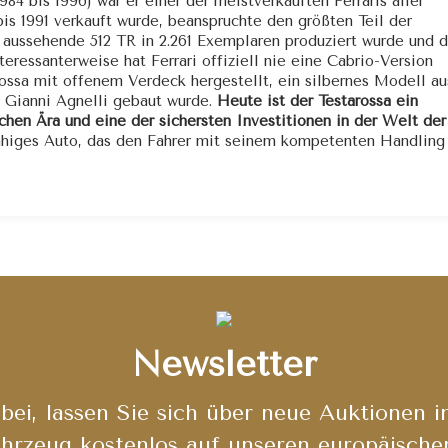
4 bis 1996) war er einer der meistverkauften Ferraris aller
bis 1991 verkauft wurde, beanspruchte den größten Teil der
 aussehende 512 TR in 2.261 Exemplaren produziert wurde und d
eressanterweise hat Ferrari offiziell nie eine Cabrio-Version
rossa mit offenem Verdeck hergestellt, ein silbernes Modell au
f Gianni Agnelli gebaut wurde.
Heute ist der Testarossa ein
chen Ära und eine der sichersten Investitionen in der Welt der
 fähiges Auto, das den Fahrer mit seinem kompetenten Handling
Newsletter
bei, lassen Sie sich über neue Auktionen i
hrzeug kostenlos auf unseren europäische