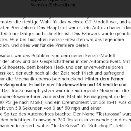
geführt wurde, beginnt seine Geschichte eigentlich 1973 mit d
Svenska
(
Schwedisch
)
 war das erste Ferrari-Modell mit einem 12-Zylinder-Mittelmoto
Zu
te, aber aufgrund der engen Bauweise einige Schwächen aufwie
Inha
ermotor die richtige Wahl für das nächste GT-Modell war, und s
spr
äten 70er Jahren. Das Hauptziel war es, ein Auto zu bauen, da
 leistungsfähiger und schneller ist. Das Fahrwerk wurde gründli
or. Wie bei fast allen Ferrari-Entwürfen war das legendäre
lich, und alles war für die Premiere bereit.
osalon, war das Publikum von dem neuen Ferrari-Modell
tar der Show und das Gesprächsthema in der Automobilwelt. Mit
n Silhouette, dem breiten Heck und den unverwechselbaren
assiker, der auch nach all der Zeit noch frisch und aufregend
 war die Mechanik ebenso beeindruckend.
Hinter dem Fahrer
er-Saugmotor. Er hatte vier Nockenwellen und 48 Ventile und
. Das Trockensumpfsystem war eine aufregende Neuerung, die
ylinder-Boxermotoren zum ersten Mal als Rennaggregat in der
390 PS (je nach Markt) und ein Drehmoment von 361 lb-ft, was 
Zeit von 5,8 Sekunden von 0 auf 60 mph und einer
ie Spitze des Automarktes brachte. Der Name “Testarossa” wur
ür den prächtigen Rennwagen 250 Testarossa verwendet; in dies
auben inspiriert, wobei “Testa Rossa” für “Rotschopf” steht.