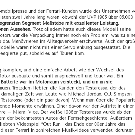
tomobilpresse und der Ferrari-Kunden wurde das Unternehmen v
sten zwei Jahre lang waren, obwohl der UVP 1985 über 85.000
begrenzten Segment Maßstäbe mit exzellenter Leistung,
önen Aussehen
. Trotz alledem hatte auch dieses Modell seine
tors war die Verpackung immer noch ein Problem, was zu ein
s das Manövrieren im Alltagsverkehr erschwerte. Auch der gro
Modelle waren nicht mit einer Servolenkung ausgestattet. Die
eagierte gut, sobald es auf Touren kam.
g komplex, und eine einfache Arbeit wie der Wechsel des
otor ausbaute und somit anspruchsvoll und teuer war.
Ein
e Batterie war im Motorraum versteckt, und um an sie
auen.
Trotzdem liebten die Kunden den Testarossa, der das
 damaligen Zeit war. Leute wie Michael Jordan, O.J. Simpson,
Testarossa (oder ein paar davon). Wenn man über die Popularit
dende Momente erwähnen. Einer davon war der Auftritt in einer
hre – Miami Vice. Der weiße 1986er Testarossa wurde ab der
inem der bekanntesten Autos der Fernsehgeschichte. Außerdem
liebten Videospiel “Out Run”, das Ende der 80er Jahre das
 dieser Ferrari in zahlreichen Musikvideos verwendet, darunter