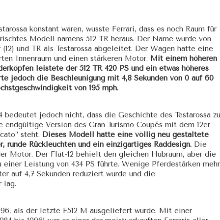
tarossa konstant waren, wusste Ferrari, dass es noch Raum für
efrischtes Modell namens 512 TR heraus. Der Name wurde von
r (12) und TR als Testarossa abgeleitet. Der Wagen hatte eine
erten Innenraum und einen stärkeren Motor.
Mit einem höheren
derköpfen leistete der 512 TR 420 PS und ein etwas höheres
te jedoch die Beschleunigung mit 4,8 Sekunden von 0 auf 60
öchstgeschwindigkeit von 195 mph.
 bedeutet jedoch nicht, dass die Geschichte des Testarossa z
 die endgültige Version des Gran Turismo Coupés mit dem 12er-
cato” steht.
Dieses Modell hatte eine völlig neu gestaltete
r, runde Rückleuchten und ein einzigartiges Raddesign.
Die
er Motor. Der Flat-12 behielt den gleichen Hubraum, aber die
 zu einer Leistung von 434 PS führte. Wenige Pferdestärken mehr
er auf 4,7 Sekunden reduziert wurde und die
 lag.
6, als der letzte F512 M ausgeliefert wurde. Mit einer