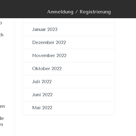
März 2023
er
r,
Anmeldung / Registrierung
m
Februar 2023
s.
lt
o
ingen
s
Januar 2023
ch
Dezember 2022
November 2022
Oktober 2022
Juli 2022
Juni 2022
den
Mai 2022
de
em