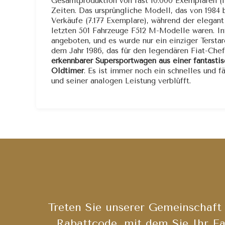
Gesamtproduktion von fast 10.000 Exemplaren (198
Zeiten. Das ursprüngliche Modell, das von 1984 
Verkäufe (7.177 Exemplare), während der elegant
letzten 501 Fahrzeuge F512 M-Modelle waren. Int
angeboten, und es wurde nur ein einziger Tersta
dem Jahr 1986, das für den legendären Fiat-Che
erkennbarer Supersportwagen aus einer fantastis
Oldtimer
. Es ist immer noch ein schnelles und
und seiner analogen Leistung verblüfft.
Treten Sie unserer Gemeinschaft 
Rabattcode, mit dem Sie Ihr Fa