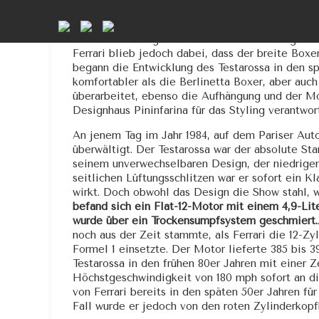
Obwohl der Testarossa Anfang der 80er Jahre ein
Einführung des Ferrari BB (Berlinetta Boxer). Es
der ein hervorragendes Fahrverhalten ermöglich
Ferrari blieb jedoch dabei, dass der breite Box
begann die Entwicklung des Testarossa in den sp
komfortabler als die Berlinetta Boxer, aber auch
überarbeitet, ebenso die Aufhängung und der Mot
Designhaus Pininfarina für das Styling verantwort
An jenem Tag im Jahr 1984, auf dem Pariser Aut
überwältigt. Der Testarossa war der absolute S
seinem unverwechselbaren Design, der niedrige
seitlichen Lüftungsschlitzen war er sofort ein Kl
wirkt. Doch obwohl das Design die Show stahl,
befand sich ein Flat-12-Motor mit einem 4,9-Lit
wurde über ein Trockensumpfsystem geschmiert.
noch aus der Zeit stammte, als Ferrari die 12-Z
Formel 1 einsetzte. Der Motor lieferte 385 bis 
Testarossa in den frühen 80er Jahren mit einer 
Höchstgeschwindigkeit von 180 mph sofort an d
von Ferrari bereits in den späten 50er Jahren f
Fall wurde er jedoch von den roten Zylinderkopfh