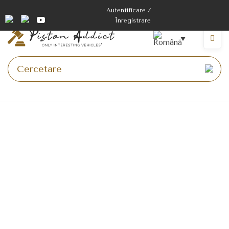
Treci
Autentificare /
la
Înregistrare
conținut
Meniu
Pagina principala
>
Comenzile mele