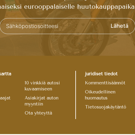
maiseksi eurooppalaiselle huutokauppapaikal
Lähetä
kartta
juridiset tiedot
10 vinkkiä autosi
Kommenttisäännöt
kuvaamiseen
Oikeudellinen
aajat
Asiakirjat auton
huomautus
myyntiin
Tietosuojakäytäntö
Ota yhteyttä