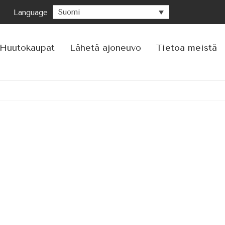
Suomi
Language
Siir
sisä
Huutokaupat
Lähetä ajoneuvo
Tietoa meistä