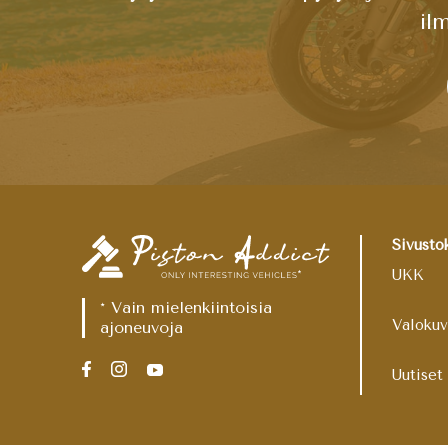
il
Sivusto
UKK
* Vain mielenkiintoisia
Valokuv
ajoneuvoja
Uutiset