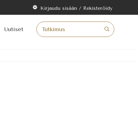
ry
Kirjaudu sisään / Rekisteröidy
ltöön
Uutiset