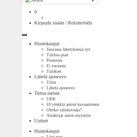
Ostoskori
0
Kirjaudu sisään / Rekisteröidy
Valikko
Huutokaupat
Suorassa lähetyksessä nyt
Tulossa pian
Premium
Ei varausta
Tulokset
Lähetä ajoneuvo
Tilini
Lähetä ajoneuvo
Tietoa meistä
UKK
10 vinkkiä autosi kuvaamiseen
Oletko valokuvaaja?
Asiakirjat auton myyntiin
Uutiset
Huutokaupat
Live now