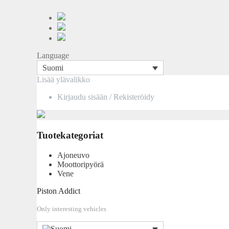
Language
Suomi
Siirry
Lisää ylävalikko
sisältöön
Kirjaudu sisään / Rekisteröidy
Tuotekategoriat
Ajoneuvo
Moottoripyörä
Vene
Piston Addict
Only interesting vehicles