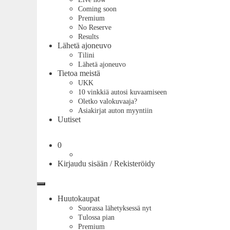
Coming soon
Premium
No Reserve
Results
Lähetä ajoneuvo
Tilini
Lähetä ajoneuvo
Tietoa meistä
UKK
10 vinkkiä autosi kuvaamiseen
Oletko valokuvaaja?
Asiakirjat auton myyntiin
Uutiset
Ostoskori
0
Kirjaudu sisään / Rekisteröidy
Valikko
Huutokaupat
Suorassa lähetyksessä nyt
Tulossa pian
Premium