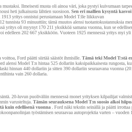
a mustaksi. Ilmeisesti musta oli ainoa väri, joka pystyi kuivumaan tarpe
usi heti julkaisusta lähtien suosioon.
Sen eri mallien kysyntä kasvoi
1913 yritys onnistui perustamaan Model T:lle liikkuvan
12 tunnista 93 minuuttiin; tämä muutos alensi tuotantokustannuksia merk
ssä yritys oli myynyt 170 211 yksikköä samana vuonna, kun se edellis
oi edelleen 202 667 yksikköön. Vuoteen 1925 mennessä yritys myi yli
voittoa, Ford päätti siirtää säästöt ihmisille.
Tämä teki Model T:stä en
d alensi Model T:n hintaa 525 dollariin kaksipaikkaisesta rungosta, ku
aski hinnan 440 dollariin ja sitten 390 dollariin seuraavana vuonna (20
ihinta vain 260 dollaria.
ntä. 20-luvun puoliväliin mennessä monet yrityksen kilpailijat valmist
mmin varusteltuja.
Tämän seurauksena Model T:n suosio alkoi hiip
tä kuin edellisenä vuonna
. Ford näki tekstin seinällä ja päätti irrottaa
kokoonpanolinjan työstämisen seuraavaa autoprojektia varten – vuoden