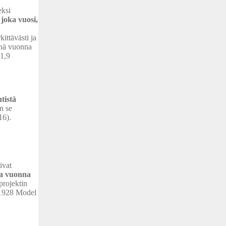
eksi
 joka vuosi,
ittävästi ja
enä vuonna
 1,9
tistä
n se
16).
ivat
ua vuonna
 projektin
 1928 Model