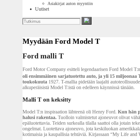
Asiakirjat auton myyntiin
Uutiset
Myydään Ford Model T
Ford malli T
Ford Motor Company esitteli legendaarisen Ford Model T:n
oli ensimmäinen sarjatuotettu auto, ja yli 15 miljoon
toukokuuta
1927. T-mallia pidetään laajalti autoteollisuu
alkuperäisistä Model T:istä on edelleen käynnissä tänään.
Malli T on keksitty
Model T:n inspiraation lähteenä oli Henry Ford.
Kun hän p
halusi rakentaa.
Tuolloin valmistetut ajoneuvot olivat vähäis
epäluotettavia. Teiden surkealla tilalla saattoi olla jotain t
ongelmat. Luotettava ajoneuvo, jota keskiluokan amerikkalaisi
kotimaisia ja kaupallisia tehtäviä. Kirjassaan “My Life and