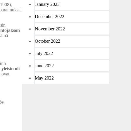
January 2023
-1908),
 parannuksia
December 2022
ysin
November 2022
antojakson
 tämä
October 2022
July 2022
kuin
June 2022
yleisin oli
t ovat
May 2022
ös