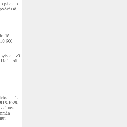
an pätevän
 pyörässä,
in 18
 10 666
 sytytettävä
Heillä oli
a Model T -
1915-1925,
stelunsa
nemmän
llut