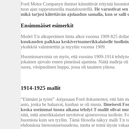
Ford Motor Companyn ihmiset kiinnittivät erityistä huomiot
tuon ajan rappeutuneilla maatalousteillä.
He varustivat sen p
mikä tarjosi kiitettävän ajolaadun samalla, kun se salli
Ensimmäiset esimerkit
Model T:n alkuperäinen hinta alkoi vuonna 1909 825 dollari
kuukauden palkkaa keskivertoamerikkalaiselle tuolloin,
yksikköä valmistettiin ja myytiin vuonna 1909.
Huomionarvoista on myös, että vuosina 1909-1914 tehdyissä m
jokainen ajovalo ennen pimeässä ajamista. Näitä malleja oli
suora, viisipuolinen huppu, jossa oli tasainen yläosa.
1914-1925 mallit
“Elämäni ja työni” -kirjassaan Ford dokumentoi, että hän ma
auto, jonka he haluavat, kunhan se oli musta.
Ilmeisesti F
koska useimmat tuona aikana tehdyt T-mallit olivat mus
siitä, mitä amerikkalaiset tarvitsivat ajoneuvossa tuolloin.
huomiota kuin sen tyyliin. Tämä filosofia näkyy malli T:n ra
ehdotuksia hienostuneisuudesta, mutta se toimi täysin vakaa