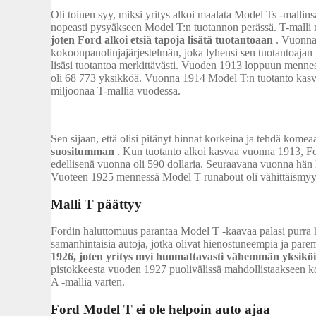
Oli toinen syy, miksi yritys alkoi maalata Model Ts -mallins
nopeasti pysyäkseen Model T:n tuotannon perässä. T-malli no
joten Ford alkoi etsiä tapoja lisätä tuotantoaan
. Vuonna 
kokoonpanolinjajärjestelmän, joka lyhensi sen tuotantoajan 
lisäsi tuotantoa merkittävästi. Vuoden 1913 loppuun menne
oli 68 773 yksikköä. Vuonna 1914 Model T:n tuotanto kasv
miljoonaa T-mallia vuodessa.
Sen sijaan, että olisi pitänyt hinnat korkeina ja tehdä komeaa 
suositumman
. Kun tuotanto alkoi kasvaa vuonna 1913, For
edellisenä vuonna oli 590 dollaria. Seuraavana vuonna hän l
Vuoteen 1925 mennessä Model T runabout oli vähittäismyynt
Malli T päättyy
Fordin haluttomuus parantaa Model T -kaavaa palasi purra hä
samanhintaisia autoja, jotka olivat hienostuneempia ja pare
1926, joten yritys myi huomattavasti vähemmän yksiköi
pistokkeesta vuoden 1927 puolivälissä mahdollistaakseen 
A -mallia varten.
Ford Model T ei ole helpoin auto ajaa