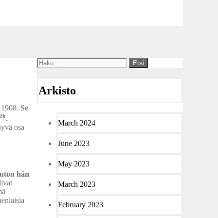
Arkisto
a 1908.
Se
26
.
March 2024
hyvä osa
June 2023
May 2023
auton hän
livat
March 2023
mä
nenlaisia
February 2023