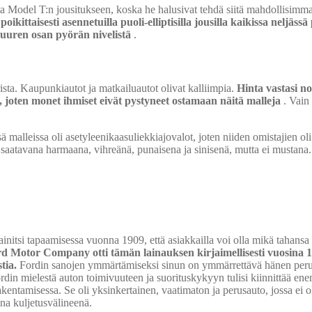
a Model T:n jousitukseen, koska he halusivat tehdä siitä mahdollisimm
oikittaisesti asennetuilla puoli-elliptisilla jousilla kaikissa neljässä
 suuren osan pyörän nivelistä
.
sta. Kaupunkiautot ja matkailuautot olivat kalliimpia.
Hinta vastasi no
 joten monet ihmiset eivät pystyneet ostamaan näitä malleja
. Vain
alleissa oli asetyleenikaasuliekkiajovalot, joten niiden omistajien oli
 saatavana harmaana, vihreänä, punaisena ja sinisenä, mutta ei mustana. 
initsi tapaamisessa vuonna 1909, että asiakkailla voi olla mikä tahans
ord Motor Company otti tämän lainauksen kirjaimellisesti vuosina 
tia.
Fordin sanojen ymmärtämiseksi sinun on ymmärrettävä hänen peru
 Fordin mielestä auton toimivuuteen ja suorituskykyyn tulisi kiinnittää e
kentamisessa. Se oli yksinkertainen, vaatimaton ja perusauto, jossa ei o
na kuljetusvälineenä.