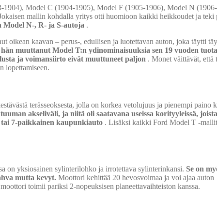
1903-1904), Model C (1904-1905), Model F (1905-1906), Model N (1906
okaisen mallin kohdalla yritys otti huomioon kaikki heikkoudet ja teki
Model N-, R- ja S-autoja
.
t oikean kaavan – perus-, edullisen ja luotettavan auton, joka täytti tä
tei hän muuttanut Model T:n ydinominaisuuksia sen 19 vuoden tuot
alusta ja voimansiirto eivät muuttuneet paljon
. Monet väittävät, että
n lopettamiseen.
estävästä terässeoksesta, jolla on korkea vetolujuus ja pienempi paino 
uuman akseliväli, ja niitä oli saatavana useissa korityyleissä, joista 
 tai 7-paikkainen kaupunkiauto
. Lisäksi kaikki Ford Model T -malli
sa on yksiosainen sylinterilohko ja irrotettava sylinterinkansi.
Se on my
ahva mutta kevyt.
Moottori kehittää 20 hevosvoimaa ja voi ajaa auton
oottori toimii pariksi 2-nopeuksisen planeettavaihteiston kanssa.