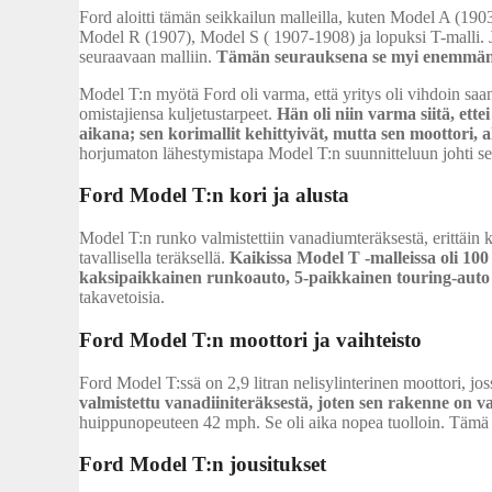
Ford aloitti tämän seikkailun malleilla, kuten Model A (
Model R (1907), Model S ( 1907-1908) ja lopuksi T-malli. J
seuraavaan malliin.
Tämän seurauksena se myi enemmän 
Model T:n myötä Ford oli varma, että yritys oli vihdoin saanu
omistajiensa kuljetustarpeet.
Hän oli niin varma siitä, et
aikana; sen korimallit kehittyivät, mutta sen moottori, 
horjumaton lähestymistapa Model T:n suunnitteluun johti se
Ford Model T:n kori ja alusta
Model T:n runko valmistettiin vanadiumteräksestä, erittäin k
tavallisella teräksellä.
Kaikissa Model T -malleissa oli 100 t
kaksipaikkainen runkoauto, 5-paikkainen touring-auto
takavetoisia.
Ford Model T:n moottori ja vaihteisto
Ford Model T:ssä on 2,9 litran nelisylinterinen moottori, jos
valmistettu vanadiiniteräksestä, joten sen rakenne on v
huippunopeuteen 42 mph. Se oli aika nopea tuolloin. Tämä m
Ford Model T:n jousitukset