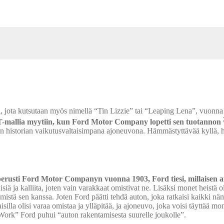
, jota kutsutaan myös nimellä “Tin Lizzie” tai “Leaping Lena”, vuonn
aa T-mallia myytiin, kun Ford Motor Company lopetti sen tuotannon
den historian vaikutusvaltaisimpana ajoneuvona. Hämmästyttävää kyllä, 
erusti Ford Motor Companyn vuonna 1903, Ford tiesi, millaisen 
iä ja kalliita, joten vain varakkaat omistivat ne. Lisäksi monet heistä o
ekemistä sen kanssa. Joten Ford päätti tehdä auton, joka ratkaisi kaikki nä
lla olisi varaa omistaa ja ylläpitää, ja ajoneuvo, joka voisi täyttää mo
 Work” Ford puhui “auton rakentamisesta suurelle joukolle”.