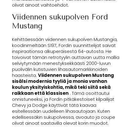
olivat ainoat vaihtoehdot.
Viidennen sukupolven Ford
Mustang
Kehittäessään viidennen sukupolven Mustangia,
koodinimeltään S197, Fordin suunnittelijat saivat
inspiraationsa alkuperäisestä 64-autosta. He
toivoivat tämän retrotyylin auttavan uutta mallia
selviytymään menestyksekkäästi 2000-luvun
puolivälin kutistuvien lihasautomarkkinoiden
haasteista.
Viidennen sukupolven Mustang
sisälsi modernia tyyliä ja monia vanhan
koulun yksityiskohtia, mikä teki siitä sekä
raikkaan että klassisen
. Tämä osoittautui
onnistuneeksi, ja Fordin pitkäkestoiset kilpailijat
Chevy ja Dodge käyttivät tätä kaavaa
esitellessään uudelleen lihasautojaan. Kuten
edellisessäkin sukupolvessa, avoauto ja coupe
olivat ainoat saatavilla olevat korin muodot.