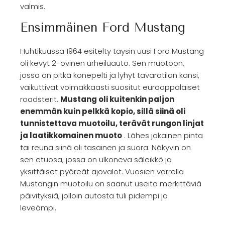
valmis.
Ensimmäinen Ford Mustang
Huhtikuussa 1964 esitelty täysin uusi Ford Mustang
oli kevyt 2-ovinen urheiluauto. Sen muotoon,
jossa on pitkä konepelti ja lyhyt tavaratilan kansi,
vaikuttivat voimakkaasti suositut eurooppalaiset
roadsterit.
Mustang oli kuitenkin paljon
enemmän kuin pelkkä kopio, sillä siinä oli
tunnistettava muotoilu, terävät rungon linjat
ja laatikkomainen muoto
. Lähes jokainen pinta
tai reuna siinä oli tasainen ja suora. Näkyvin on
sen etuosa, jossa on ulkoneva säleikkö ja
yksittäiset pyöreät ajovalot. Vuosien varrella
Mustangin muotoilu on saanut useita merkittäviä
päivityksiä, jolloin autosta tuli pidempi ja
leveämpi.