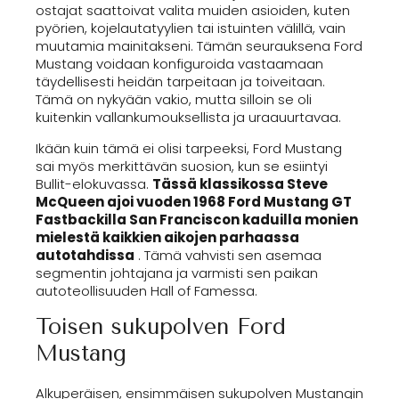
ostajat saattoivat valita muiden asioiden, kuten
pyörien, kojelautatyylien tai istuinten välillä, vain
muutamia mainitakseni. Tämän seurauksena Ford
Mustang voidaan konfiguroida vastaamaan
täydellisesti heidän tarpeitaan ja toiveitaan.
Tämä on nykyään vakio, mutta silloin se oli
kuitenkin vallankumouksellista ja uraauurtavaa.
Ikään kuin tämä ei olisi tarpeeksi, Ford Mustang
sai myös merkittävän suosion, kun se esiintyi
Bullit-elokuvassa.
Tässä klassikossa Steve
McQueen ajoi vuoden 1968 Ford Mustang GT
Fastbackilla San Franciscon kaduilla monien
mielestä kaikkien aikojen parhaassa
autotahdissa
. Tämä vahvisti sen asemaa
segmentin johtajana ja varmisti sen paikan
autoteollisuuden Hall of Famessa.
Toisen sukupolven Ford
Mustang
Alkuperäisen, ensimmäisen sukupolven Mustangin