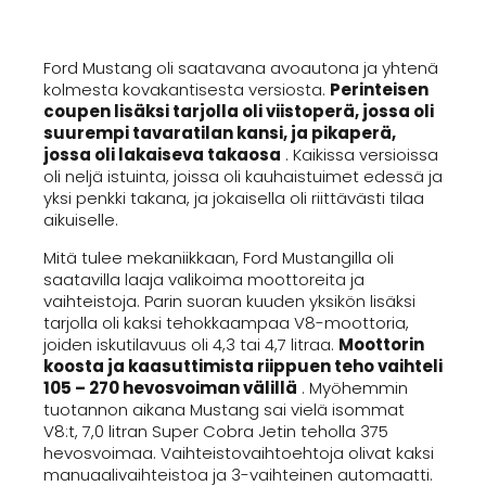
Ford Mustang oli saatavana avoautona ja yhtenä
kolmesta kovakantisesta versiosta.
Perinteisen
coupen lisäksi tarjolla oli viistoperä, jossa oli
suurempi tavaratilan kansi, ja pikaperä,
jossa oli lakaiseva takaosa
. Kaikissa versioissa
oli neljä istuinta, joissa oli kauhaistuimet edessä ja
yksi penkki takana, ja jokaisella oli riittävästi tilaa
aikuiselle.
Mitä tulee mekaniikkaan, Ford Mustangilla oli
saatavilla laaja valikoima moottoreita ja
vaihteistoja. Parin suoran kuuden yksikön lisäksi
tarjolla oli kaksi tehokkaampaa V8-moottoria,
joiden iskutilavuus oli 4,3 tai 4,7 litraa.
Moottorin
koosta ja kaasuttimista riippuen teho vaihteli
105 – 270 hevosvoiman välillä
. Myöhemmin
tuotannon aikana Mustang sai vielä isommat
V8:t, 7,0 litran Super Cobra Jetin teholla 375
hevosvoimaa. Vaihteistovaihtoehtoja olivat kaksi
manuaalivaihteistoa ja 3-vaihteinen automaatti.