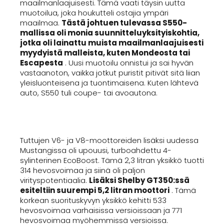
maailmanlaajuisesti. Tämä vaati täysin uutta
muotoilua, joka houkutteli ostajia ympäri
maailmaa.
Tästä johtuen tulevassa S550-
mallissa oli monia suunnitteluyksityiskohtia,
jotka oli lainattu muista maailmanlaajuisesti
myydyistä malleista, kuten Mondeosta tai
Escapesta
. Uusi muotoilu onnistui ja sai hyvän
vastaanoton, vaikka jotkut puristit pitivät sitä liian
yleisluonteisena ja tuontimaisena. Kuten lähtevä
auto, S550 tuli coupe- tai avoautona.
Tuttujen V6- ja V8-moottoreiden lisäksi uudessa
Mustangissa oli upouusi, turboahdettu 4-
sylinterinen EcoBoost. Tämä 2,3 litran yksikkö tuotti
314 hevosvoimaa ja siinä oli paljon
virityspotentiaalia.
Lisäksi Shelby GT350:ssä
esiteltiin suurempi 5,2 litran moottori
. Tämä
korkean suorituskyvyn yksikkö kehitti 533
hevosvoimaa varhaisissa versioissaan ja 771
hevosvoimaa myöhemmissä versioissa.