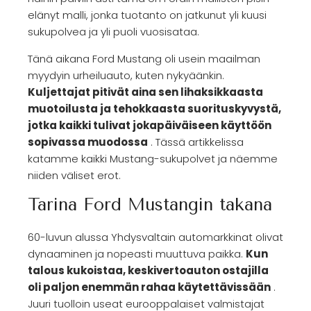
elänyt malli, jonka tuotanto on jatkunut yli kuusi
sukupolvea ja yli puoli vuosisataa.
Tänä aikana Ford Mustang oli usein maailman
myydyin urheiluauto, kuten nykyäänkin.
Kuljettajat pitivät aina sen lihaksikkaasta
muotoilusta ja tehokkaasta suorituskyvystä,
jotka kaikki tulivat jokapäiväiseen käyttöön
sopivassa muodossa
. Tässä artikkelissa
katamme kaikki Mustang-sukupolvet ja näemme
niiden väliset erot.
Tarina Ford Mustangin takana
60-luvun alussa Yhdysvaltain automarkkinat olivat
dynaaminen ja nopeasti muuttuva paikka.
Kun
talous kukoistaa, keskivertoauton ostajilla
oli paljon enemmän rahaa käytettävissään
.
Juuri tuolloin useat eurooppalaiset valmistajat