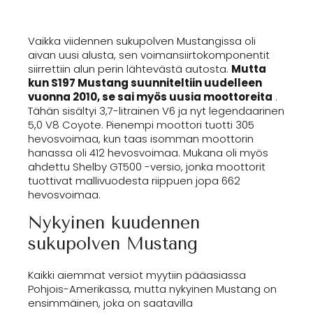
Vaikka viidennen sukupolven Mustangissa oli
aivan uusi alusta, sen voimansiirtokomponentit
siirrettiin alun perin lähtevästä autosta.
Mutta
kun S197 Mustang suunniteltiin uudelleen
vuonna 2010, se sai myös uusia moottoreita
.
Tähän sisältyi 3,7-litrainen V6 ja nyt legendaarinen
5,0 V8 Coyote. Pienempi moottori tuotti 305
hevosvoimaa, kun taas isomman moottorin
hanassa oli 412 hevosvoimaa. Mukana oli myös
ahdettu Shelby GT500 -versio, jonka moottorit
tuottivat mallivuodesta riippuen jopa 662
hevosvoimaa.
Nykyinen kuudennen
sukupolven Mustang
Kaikki aiemmat versiot myytiin pääasiassa
Pohjois-Amerikassa, mutta nykyinen Mustang on
ensimmäinen, joka on saatavilla