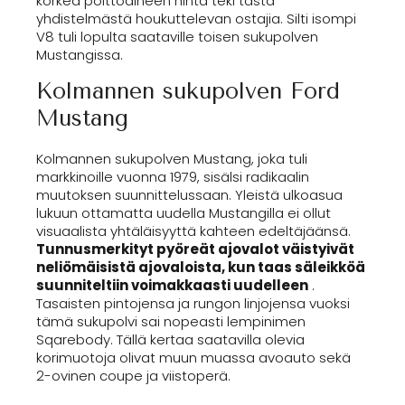
korkea polttoaineen hinta teki tästä
yhdistelmästä houkuttelevan ostajia. Silti isompi
V8 tuli lopulta saataville toisen sukupolven
Mustangissa.
Kolmannen sukupolven Ford
Mustang
Kolmannen sukupolven Mustang, joka tuli
markkinoille vuonna 1979, sisälsi radikaalin
muutoksen suunnittelussaan. Yleistä ulkoasua
lukuun ottamatta uudella Mustangilla ei ollut
visuaalista yhtäläisyyttä kahteen edeltäjäänsä.
Tunnusmerkityt pyöreät ajovalot väistyivät
neliömäisistä ajovaloista, kun taas säleikköä
suunniteltiin voimakkaasti uudelleen
.
Tasaisten pintojensa ja rungon linjojensa vuoksi
tämä sukupolvi sai nopeasti lempinimen
Sqarebody. Tällä kertaa saatavilla olevia
korimuotoja olivat muun muassa avoauto sekä
2-ovinen coupe ja viistoperä.