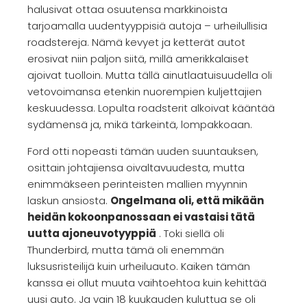
halusivat ottaa osuutensa markkinoista
tarjoamalla uudentyyppisiä autoja – urheilullisia
roadstereja. Nämä kevyet ja ketterät autot
erosivat niin paljon siitä, millä amerikkalaiset
ajoivat tuolloin. Mutta tällä ainutlaatuisuudella oli
vetovoimansa etenkin nuorempien kuljettajien
keskuudessa. Lopulta roadsterit alkoivat kääntää
sydämensä ja, mikä tärkeintä, lompakkoaan.
Ford otti nopeasti tämän uuden suuntauksen,
osittain johtajiensa oivaltavuudesta, mutta
enimmäkseen perinteisten mallien myynnin
laskun ansiosta.
Ongelmana oli, että mikään
heidän kokoonpanossaan ei vastaisi tätä
uutta ajoneuvotyyppiä
. Toki siellä oli
Thunderbird, mutta tämä oli enemmän
luksusristeilijä kuin urheiluauto. Kaiken tämän
kanssa ei ollut muuta vaihtoehtoa kuin kehittää
uusi auto. Ja vain 18 kuukauden kuluttua se oli