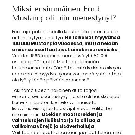
Miksi ensimmäinen Ford
Mustang oli niin menestynyt?
Ford ajoi paljon uudella Mustangilla, joten uuden
auton täytyi menestyä.
He toivoivat myyvänsä
100 000 Mustangia vuodessa, mutta heidän
arvionsa osoittautuivat ainakin varovaisiksi
.
Vuoden 1965 loppuun mennessä yli 680 000
ostajaa päätti, että Mustang oli heidän
haluamansa auto. Tämä teki siitä kaikkien aikojen
nopeimmin myydyn ajoneuvon, ennätystä, jota ei
ole lyöty tähän päivään mennessä.
Toki tämä upean näköinen auto tarjosi
erinomaisen suorituskyvyn ja sitä oli hauska ajaa.
Kuitenkin loputon luettelo valinnaisista
lisävarusteista, joista ostajat voivat valita, teki
siitä niin hitin.
Useiden moottoreiden ja
vaihteistojen lisäksi tarjolla oli laaja
valikoima värejä ja sisäverhoiluja
.
Vaihtoehdot eivät kuitenkaan jääneet tähän, sillä