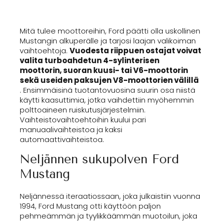
Mitä tulee moottoreihin, Ford päätti olla uskollinen
Mustangin alkuperälle ja tarjosi laajan valikoiman
vaihtoehtoja.
Vuodesta riippuen ostajat voivat
valita turboahdetun 4-sylinterisen
moottorin, suoran kuusi- tai V6-moottorin
sekä useiden paksujen V8-moottorien välillä
. Ensimmäisinä tuotantovuosina suurin osa niistä
käytti kaasuttimia, jotka vaihdettiin myöhemmin
polttoaineen ruiskutusjärjestelmiin.
Vaihteistovaihtoehtoihin kuului pari
manuaalivaihteistoa ja kaksi
automaattivaihteistoa.
Neljännen sukupolven Ford
Mustang
Neljännessä iteraatiossaan, joka julkaistiin vuonna
1994, Ford Mustang otti käyttöön paljon
pehmeämmän ja tyylikkäämmän muotoilun, joka