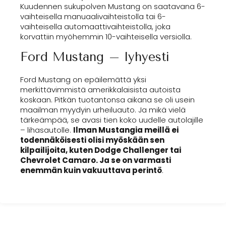
Kuudennen sukupolven Mustang on saatavana 6-
vaihteisella manuaalivaihteistolla tai 6-
vaihteisella automaattivaihteistolla, joka
korvattiin myöhemmin 10-vaihteisella versiolla.
Ford Mustang – lyhyesti
Ford Mustang on epäilemättä yksi
merkittävimmistä amerikkalaisista autoista
koskaan. Pitkän tuotantonsa aikana se oli usein
maailman myydyin urheiluauto. Ja mikä vielä
tärkeämpää, se avasi tien koko uudelle autolajille
– lihasautolle.
Ilman Mustangia meillä ei
todennäköisesti olisi myöskään sen
kilpailijoita, kuten Dodge Challenger tai
Chevrolet Camaro. Ja se on varmasti
enemmän kuin vakuuttava perintö
.