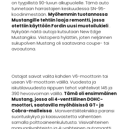
on tyypillistä 90-luvun alkupuolelle. Tämä auto
tunnetaan harrastajien keskuudessa SN-95-
koodinimestään.
Myöhemmin tuotannossa
Mustangille tehtiin laaja remontti, jossa
otettiin käyttöön Fordin uusi muotoilukieli
.
Nykyään näitä autoja kutsutaan New Edge
Mustangiksi. Viistoperä hylättiin, joten neljännen
sukupolven Mustang oli saatavana coupe- tai
avoautona.
Ostajat saivat valita kahden V6-moottorin tai
usean V8-moottorin välillä. Vuodesta ja
iskutilavuudesta riippuen tehot vaihtelivat 145 ja
390 hevosvoiman välillä.
Tämä oli ensimmäinen
Mustang, jossa oli 4-venttiilinen DOHC-
moottori, saatavilla myöhäisissä GT- ja
Cobra-malleissa
. Moniventtiilitekniikka paransi
suorituskykyä ja kaasuvastetta vähentäen
samalla polttoaineenkulutusta. Viisivaihteinen
manuaalivaihteisto ja 4-vaihteinen automaatti