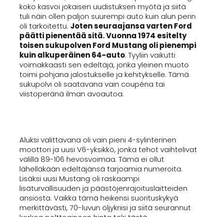
koko kasvoi jokaisen uudistuksen myötä ja siitä
tuli näin ollen paljon suurempi auto kuin alun perin
oli tarkoitettu.
Joten seuraajansa varten Ford
päätti pienentää sitä. Vuonna 1974 esitelty
toisen sukupolven Ford Mustang oli pienempi
kuin alkuperäinen 64-auto
. Tyyliin vaikutti
voimakkaasti sen edeltäjä, jonka yleinen muoto
toimi pohjana jalostukselle ja kehitykselle. Tämä
sukupolvi oli saatavana vain coupéna tai
viistoperänä ilman avoautoa.
Aluksi valittavana oli vain pieni 4-sylinterinen
moottori ja uusi V6-yksikkö, jonka tehot vaihtelivat
välillä 89-106 hevosvoimaa. Tämä ei ollut
lähelläkään edeltäjänsä tarjoamia numeroita.
Lisäksi uusi Mustang oli raskaampi
lisäturvallisuuden ja päästöjenrajoituslaitteiden
ansiosta. Vaikka tämä heikensi suorituskykyä
merkittävästi, 70-luvun öljykriisi ja siitä seurannut