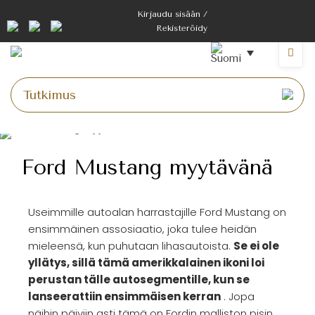
Kirjaudu sisään /
Rekisteröidy
Ford Mustang myytävänä
Useimmille autoalan harrastajille Ford Mustang on
ensimmäinen assosiaatio, joka tulee heidän
mieleensä, kun puhutaan lihasautoista.
Se ei ole
yllätys, sillä tämä amerikkalainen ikoni loi
perustan tälle autosegmentille, kun se
lanseerattiin ensimmäisen kerran
. Jopa
näihin päiviin asti tämä on Fordin malliston pisin