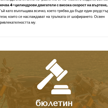
ючва 4-цилиндрови двигатели с висока скорост на въртене,
ъй като въплъщава всичко, което трябва да бъде един роудстър
тези, които се наслаждават на тръпката от шофирането. Освен
привлекателността му.
бюлетин