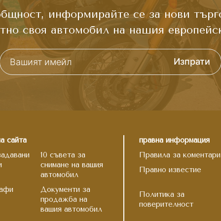
щност, информирайте се за нови търго
атно своя автомобил на нашия европейск
Изпрати
а сайта
правна информация
задавани
10 съвета за
Правила за коментари
и
снимане на вашия
Правно известие
автомобил
афи
Документи за
Политика за
продажба на
поверителност
вашия автомобил