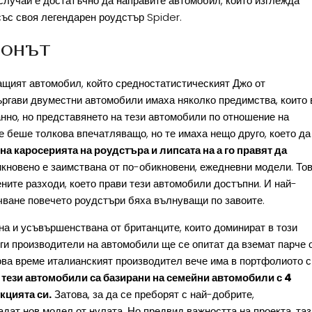
 случаи е достатъчно да направите автомобил, който изглежда
ъс своя легендарен роудстър Spider.
фонът
щият автомобил, който средностатистическият Джо от
ъргави двуместни автомобили имаха няколко предимства, които 
анно, но представянето на тези автомобили по отношение на
е беше толкова впечатляващо, но те имаха нещо друго, което да
на каросерията на роудстъра и липсата на а го правят да
кновено е заимствана от по-обикновени, ежедневни модели. То
ите разходи, което прави тези автомобили достъпни. И най-
ачване повечето роудстъри бяха вълнуващи по завоите.
а и усъвършенствана от британците, които доминират в този
уги производители на автомобили ще се опитат да вземат парче 
нова време италианският производител вече има в портфолиото с
, тези автомобили са базирани на семейни автомобили с 4
кцията си.
Затова, за да се преборят с най-добрите,
ат нов модел от нулата. Но предвид важността на проекта, таз