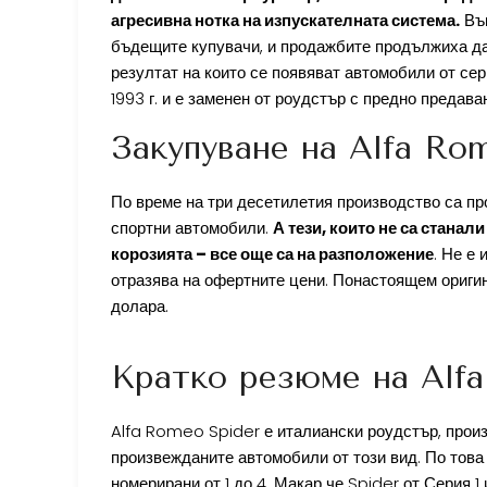
агресивна нотка на изпускателната система.
Въп
бъдещите купувачи, и продажбите продължиха да 
резултат на които се появяват автомобили от се
1993 г. и е заменен от роудстър с предно предав
Закупуване на Alfa Ro
По време на три десетилетия производство са пр
спортни автомобили.
А тези, които не са стана
корозията – все още са на разположение
. Не е
отразява на офертните цени. Понастоящем ориги
долара.
Кратко резюме на Alfa
Alfa Romeo Spider е италиански роудстър, произв
произвежданите автомобили от този вид. По това
номерирани от 1 до 4. Макар че Spider от Серия 