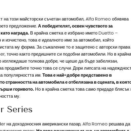
ст на този майсторски съчетан автомобил, Alfa Romeo обявява
воето предложение.
А победителят, освен чувството за
като награда.
В крайна сметка е избрано името Duetto –
 и изчистено, това е идеалното име за автомобил, който
стата му форма. За съжаление то е защитено с авторски права
er, точно както предишните си подобни автомобили. Но в крайн
ър изглеждаше толкова добре, че щеше да бъде забелязан,
за продажбите точно това се случи. Дори липсата на надеждност
на популярността им.
Това е най-добре представено в
 странността на автомобила е отбелязана в сцената, в коят
върши горивото.
Но в крайна сметка това само придаде блясък 
ността му.
r Series
ider на доходоносния американски пазар, Alfa Romeo решава да
антическия океан.
Но това означаваше също, че автомобилът