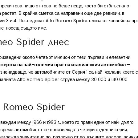
реки това нищо от това не беше нещо, което би отблъснало
растат. В крайна сметка са направени още две ревизии, в
рии 3 и 4. Последният Alfa Romeo Spider слиза от конвейера пр
ане, носещ същото име.
meo Spider днес
оизведени около четвърт милион от тези пъргави и елегантни
ли жертва на най-големия враг на италианския автомобил –
 изненадващо, че автомобилите от Серия 1 са най-желани, което 
налната Alfa Romeo Spider струва между 30 000 и 140 000
 Romeo Spider
еждан между 1966 и 1993 г., което го прави един от най-дълго
 време автомобилът се произвежда в четири отделни серии,
1 изглежда значително по-различно от по-късните модели, всички