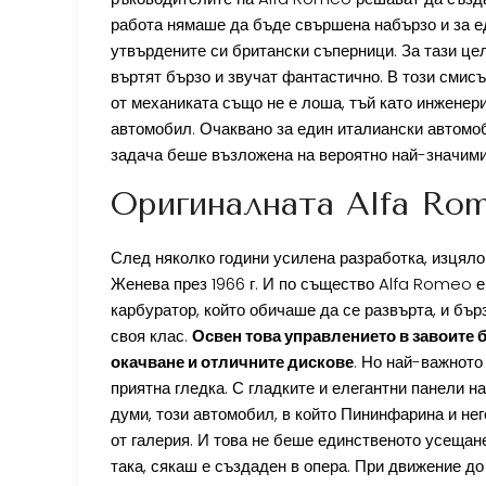
работа нямаше да бъде свършена набързо и за ед
утвърдените си британски съперници. За тази цел 
въртят бързо и звучат фантастично. В този смис
от механиката също не е лоша, тъй като инженери
автомобил. Очаквано за един италиански автомоб
задача беше възложена на вероятно най-значимия 
Оригиналната Alfa Rom
След няколко години усилена разработка, изцяло
Женева през 1966 г. И по същество Alfa Romeo е
карбуратор, който обичаше да се развърта, и бъ
своя клас.
Освен това управлението в завоите
окачване и отличните дискове
. Но най-важното
приятна гледка. С гладките и елегантни панели н
думи, този автомобил, в който Пининфарина и нег
от галерия. И това не беше единственото усещане
така, сякаш е създаден в опера. При движение д