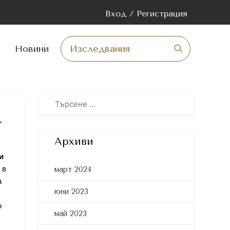
Вход / Регистрация
минаване
ържанието
Новини
г
Архиви
и
 в
март 2024
а
юни 2023
о
май 2023