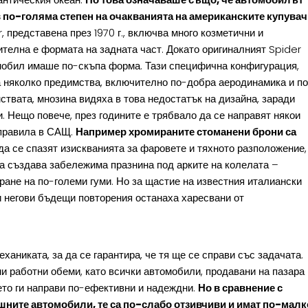
в по-голяма степен на очакванията на американските купува
, представена през 1970 г., включва много козметични и
телна е формата на задната част. Докато оригиналният Spider
омобил имаше по-скъпа форма. Тази специфична конфигурация,
а няколко предимства, включително по-добра аеродинамика и п
ствата, мнозина видяха в това недостатък на дизайна, заради
и. Нещо повече, през годините е трябвало да се направят някои
 правила в САЩ.
Например хромираните стоманени брони са
да се спазят изискванията за фаровете и тяхното разположение,
ва създава забележима празнина под арките на колелата –
ране на по-големи гуми. Но за щастие на известния италиански
и негови бъдещи повторения останаха харесвани от
ханиката, за да се гарантира, че тя ще се справи със задачата.
и работни обеми, като всички автомобили, продавани на пазара 
ето ги направи по-ефективни и надеждни.
Но в сравнение с
шните автомобили, те са по-слабо отзивчиви и имат по-малк