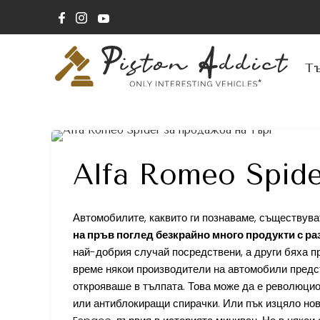
Т
Alfa Romeo Spide
Автомобилите, каквито ги познаваме, съществуват
на пръв поглед безкрайно много продукти с ра
най-добрия случай посредствени, а други бяха п
време някои производители на автомобили предс
открояваше в тълпата. Това може да е революцио
или антиблокиращи спирачки. Или пък изцяло нов