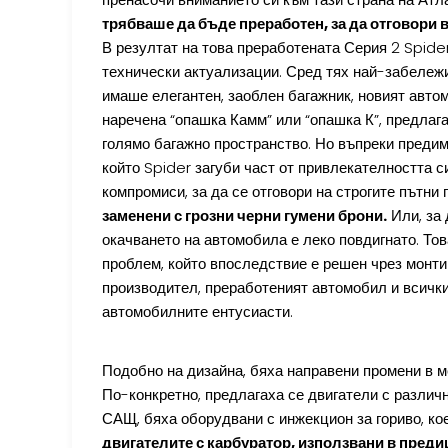
трябваше да бъде преработен, за да отговори 
В резултат на това преработената Серия 2 Spider
технически актуализации. Сред тях най-забележи
имаше елегантен, заоблен багажник, новият авт
наречена “опашка Камм” или “опашка К”, предлаг
голямо багажно пространство. Но въпреки предим
който Spider загуби част от привлекателността с
компромиси, за да се отговори на строгите пътни
заменени с грозни черни гумени брони.
Или, за 
окачването на автомобила е леко повдигнато. То
проблем, който впоследствие е решен чрез монти
производител, преработеният автомобил и всичк
автомобилните ентусиасти.
Подобно на дизайна, бяха направени промени в ме
По-конкретно, предлагаха се двигатели с различн
САЩ, бяха оборудвани с инжекцион за гориво, ко
двигателите с карбуратор, използвани в преди