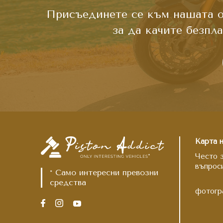
Присъединете се към нашата об
за да качите безпл
Карта н
Често 
въпрос
* Само интересни превозни
средства
фотогр