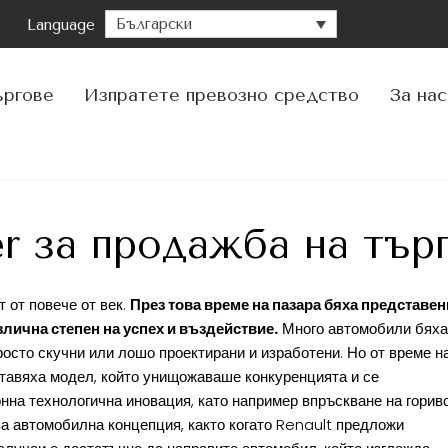
Български
Language
Пре
към
съд
ъргове
Изпратете превозно средство
За нас
r за продажба на тър
 от повече от век.
През това време на пазара бяха представен
злична степен на успех и въздействие.
Много автомобили бяха
росто скучни или лошо проектирани и изработени. Но от време н
тавяха модел, който унищожаваше конкуренцията и се
нна технологична иновация, като например впръскване на горив
а автомобилна концепция, както когато Renault предложи