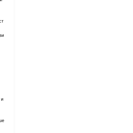
ст
зи
 и
ше