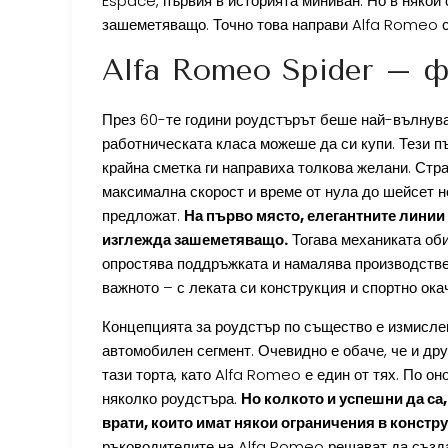
Espace, първия в историята миниван. Но в някои
зашеметяващо. Точно това направи Alfa Romeo с
Alfa Romeo Spider – 
През 60-те години роудстърът беше най-вълнува
работническата класа можеше да си купи. Тези п
крайна сметка ги направиха толкова желани. Стр
максимална скорост и време от нула до шейсет н
предложат.
На първо място, елегантните линии 
изглежда зашеметяващо.
Тогава механиката оби
опростява поддръжката и намалява производствен
важното – с леката си конструкция и спортно ок
Концепцията за роудстър по същество е измислен
автомобилен сегмент. Очевидно е обаче, че и др
тази торта, като Alfa Romeo е един от тях. По о
няколко роудстъра.
Но колкото и успешни да са
врати, които имат някои ограничения в констру
ръководителите на Alfa Romeo решават да създад