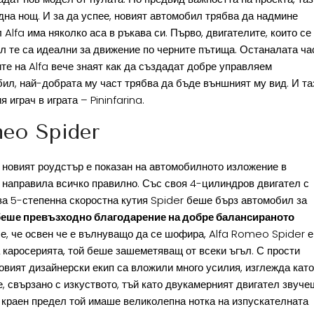
на нощ. И за да успее, новият автомобил трябва да надмине
Alfa има няколко аса в ръкава си. Първо, двигателите, които се
ъл те са идеални за движение по черните пътища. Останалата ча
те на Alfa вече знаят как да създадат добре управляем
ил, най-добрата му част трябва да бъде външният му вид. И та
играч в играта – Pininfarina.
eo Spider
 новият роудстър е показан на автомобилното изложение в
 направила всичко правилно. Със своя 4-цилиндров двигател с
рза 5-степенна скоростна кутия Spider беше бърз автомобил за
 беше превъзходно благодарение на добре балансираното
 е, че освен че е вълнуващо да се шофира, Alfa Romeo Spider е
а каросерията, той беше зашеметяващ от всеки ъгъл. С прости
овият дизайнерски екип са вложили много усилия, изглежда като
, свързано с изкуството, тъй като двукамерният двигател звуче
о краен предел той имаше великолепна нотка на изпускателната