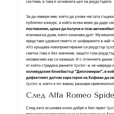
система, а това е основната цел на роудстърите.
За да намери име, което да улови чистата същно
публичен конкурс, в който всеки може да даде с
постижение, щеше да получи и този автомобил 
италианска дума, която означава дует. Музикално
представя удоволствието от шофирането в най-чи
Alfa кръщава новопроектирания си роудстър Spid
сметка това е без значение, защото този роудст
независимо как се казваше. И с отличните данни 
от която страдаха ранните Spider-и, не навреди 
холивудския блокбастър “Дипломиран”, в който
дефектният датчик кара героя на Хофман да с
Spider и, което е по-важно, разшири привлекател
След Alfa Romeo Spide
След като осъзнава колко добре е бил приет Sp
пренасочи вниманието си към тази страна на Атл