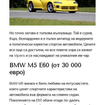
Но точно затова е толкова вълнуващо. Той е суров,
бърз, безпардонен и е пълен антипод на модерните
и политически коректни спортни автомобили. Цените
все още са достъпни, но все повече хора се качват
на Vipers и се наслаждават на уникалния им чар.
BMW M5 E60 (от 30 000
евро)
BMW M5 винаги е било любимо на ентусиастите,
които ценят спортните характеристики на
автомобила във формата на семеен седан.
Поколението на E60 обаче отиде по-далеч,