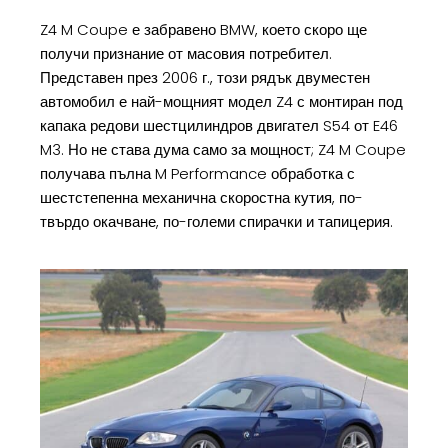
Z4 M Coupe е забравено BMW, което скоро ще
получи признание от масовия потребител.
Представен през 2006 г., този рядък двуместен
автомобил е най-мощният модел Z4 с монтиран под
капака редови шестцилиндров двигател S54 от E46
M3. Но не става дума само за мощност; Z4 M Coupe
получава пълна M Performance обработка с
шестстепенна механична скоростна кутия, по-
твърдо окачване, по-големи спирачки и тапицерия.