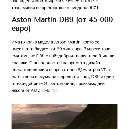
очевиден избор, въпреки че известната PDK
трансмисия се предлагаше от модела 997.1.
Aston Martin DB9 (от 45 000
евро)
Има няколко модела Aston Martin, които се
вместват в бюджет от 50 хил. евро. Въпреки това
смятаме, че DB9 е най-добрият вариант за бъдещи
класики. С неподвластен на времето дизайн,
елегантни линии и очарователен 5,9-литров V12 с
естествено всмукване в предната част, DB9 е един
от най-добрите GT автомобили, произвеждани
някога от Aston Martin.