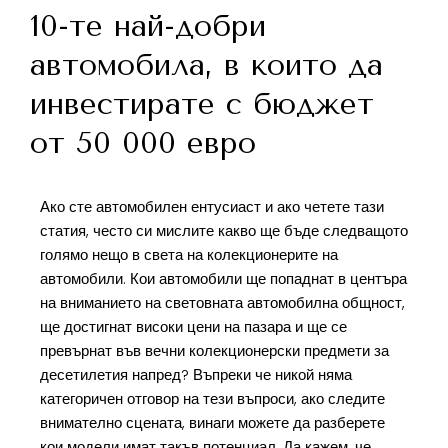
10-те най-добри
автомобила, в които да
инвестирате с бюджет
от 50 000 евро
Ако сте автомобилен ентусиаст и ако четете тази
статия, често си мислите какво ще бъде следващото
голямо нещо в света на колекционерите на
автомобили. Кои автомобили ще попаднат в центъра
на вниманието на световната автомобилна общност,
ще достигнат високи цени на пазара и ще се
превърнат във вечни колекционерски предмети за
десетилетия напред? Въпреки че никой няма
категоричен отговор на тези въпроси, ако следите
внимателно сцената, винаги можете да разберете
кои модели имат такъв потенциал. Да кажем, че