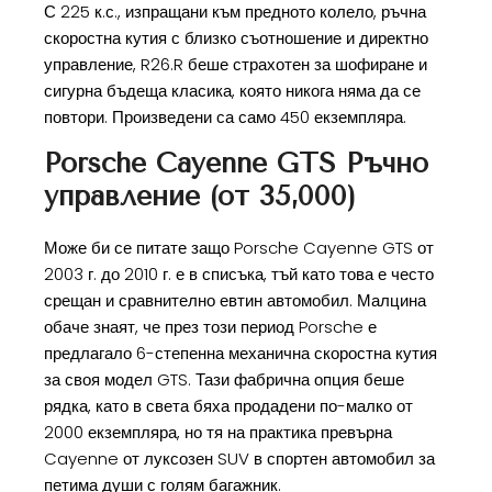
С 225 к.с., изпращани към предното колело, ръчна
скоростна кутия с близко съотношение и директно
управление, R26.R беше страхотен за шофиране и
сигурна бъдеща класика, която никога няма да се
повтори. Произведени са само 450 екземпляра.
Porsche Cayenne GTS Ръчно
управление (от 35,000)
Може би се питате защо Porsche Cayenne GTS от
2003 г. до 2010 г. е в списъка, тъй като това е често
срещан и сравнително евтин автомобил. Малцина
обаче знаят, че през този период Porsche е
предлагало 6-степенна механична скоростна кутия
за своя модел GTS. Тази фабрична опция беше
рядка, като в света бяха продадени по-малко от
2000 екземпляра, но тя на практика превърна
Cayenne от луксозен SUV в спортен автомобил за
петима души с голям багажник.