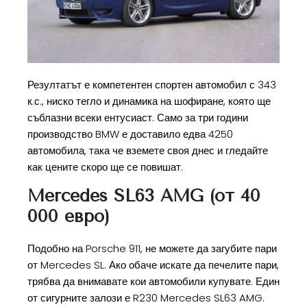
Резултатът е компетентен спортен автомобил с 343
к.с., ниско тегло и динамика на шофиране, която ще
съблазни всеки ентусиаст. Само за три години
производство BMW е доставило едва 4250
автомобила, така че вземете своя днес и гледайте
как цените скоро ще се повишат.
Mercedes SL63 AMG (от 40
000 евро)
Подобно на Porsche 911, не можете да загубите пари
от Mercedes SL. Ако обаче искате да печелите пари,
трябва да внимавате кои автомобили купувате. Един
от сигурните залози е R230 Mercedes SL63 AMG.