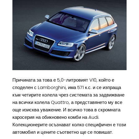
Причината за това е 5,0-литровият V10, който е
споделен с Lamborghini, има 571 к.с. и се изпраща
към четирите колела чрез системата за задвижване
на всички колела Quattro, а представянето му все
още изисква уважение. И всичко това в скромната
каросерия на обикновено комби на Audi.
Колекционерите осъзнават колко специфичен е този
автомобил и цените съответно ще се повишат.