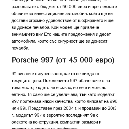
разполагате с бюджет от 50 000 евро и преглеждате
обявите за инвестиционен автомобил, който ще ви
достави огромно удоволствие от шофирането и ще
ви донесе печалба. Кой модел ще привлече
вниманието ви? Ето нашите предложения и десет
автомобила, които със сигурност ще ви донесат
печалба.
Porsche 997 (от 45 000 евро)
911 винаги е сигурен залог, както се вижда от
текущите цени. Поколението 997 обаче вече е на
това място, където не е скъпо, но не е и мръсно
евтино. Тя само ще се увеличава, тъй като моделът
997 притежава някои качества, които липсват на 996
или 991. Представен през 2004 г. и продаван до 2013
г., моделът 997 е вероятно последният 911 с
олекотена конструкция, компактни размери и
директна динамика на шофиране.