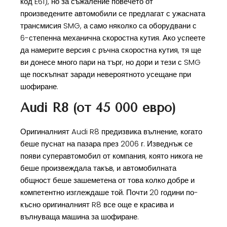
код E61), но за съжаление повечето от
произведените автомобили се предлагат с ужасната
трансмисия SMG, а само няколко са оборудвани с
6-степенна механична скоростна кутия. Ако успеете
да намерите версия с ръчна скоростна кутия, тя ще
ви донесе много пари на търг, но дори и тези с SMG
ще поскъпнат заради невероятното усещане при
шофиране.
Audi R8 (от 45 000 евро)
Оригиналният Audi R8 предизвика вълнение, когато
беше пуснат на пазара през 2006 г. Изведнъж се
появи суперавтомобил от компания, която никога не
беше произвеждала такъв, и автомобилната
общност беше зашеметена от това колко добре и
компетентно изглеждаше той. Почти 20 години по-
късно оригиналният R8 все още е красива и
вълнуваща машина за шофиране.