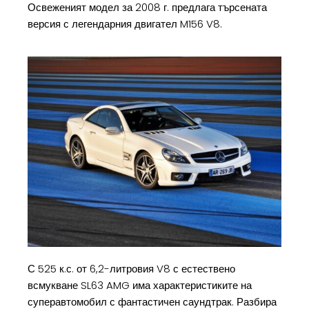
Освеженият модел за 2008 г. предлага търсената
версия с легендарния двигател M156 V8.
С 525 к.с. от 6,2-литровия V8 с естествено
всмукване SL63 AMG има характеристиките на
суперавтомобил с фантастичен саундтрак. Разбира