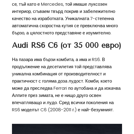
се, тъй като е Mercedes, той имаше луксозен
интериор, сгъваем твърд покрив и забележително
качество на изработката. Уникалната 7-степенна
автоматична скоростна кутия се превключва много
бързо, а цялостното представяне е изумително.
Audi RS6 C6 (от 35 000 евро)
На пазара има бързи комбита, а има и RS6. В
продължение на десетилетия той представлява
уникална комбинация от производителност и
практичност с голяма доза лудост. Комби, което
може да преследва Ferrari по аутобана и да изкачва
Алпите през зимата, не е нищо друго освен
впечатляващо и лудо. Сред всички поколения на
RS6 моделът C6 (2008-2011 г.) е най-безумният.