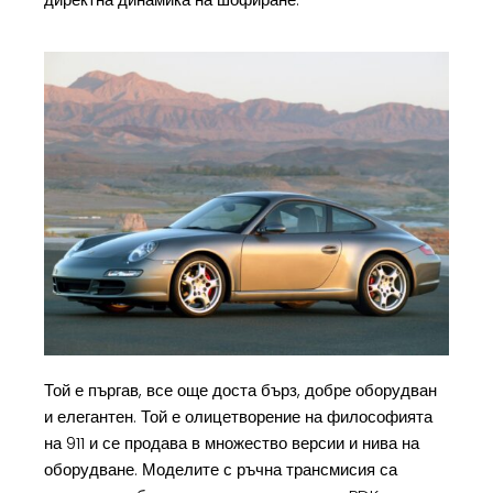
Той е пъргав, все още доста бърз, добре оборудван
и елегантен. Той е олицетворение на философията
на 911 и се продава в множество версии и нива на
оборудване. Моделите с ръчна трансмисия са