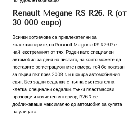
по-удовлетворяващо.
Renault Megane RS R26. R (от
30 000 евро)
Всички хотхечове са привлекателни за
колекционерите, но Renault Megane RS R26.R е
най-екстремният от тях. Роден като специален
автомобил за деня на пистата, на който можете да
поставите регистрационните номера, той бе показан
за първи път през 2008 г. и шокира автомобилния
свят. Без задни седалки, с пълна състезателна
клетка, специални седалки, тънки пластмасови
прозорци и изчистен интериор, R26.R се
доближаваше максимално до автомобил за купата
на улицата.