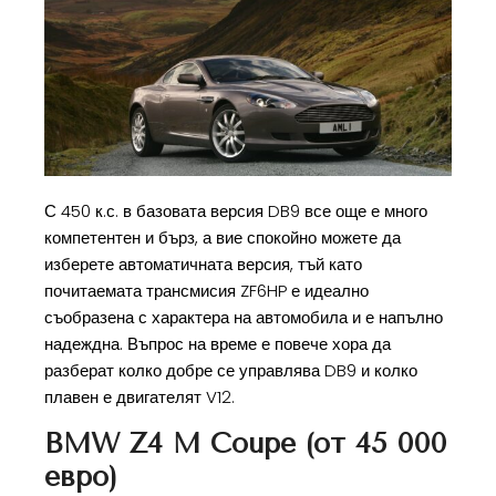
С 450 к.с. в базовата версия DB9 все още е много
компетентен и бърз, а вие спокойно можете да
изберете автоматичната версия, тъй като
почитаемата трансмисия ZF6HP е идеално
съобразена с характера на автомобила и е напълно
надеждна. Въпрос на време е повече хора да
разберат колко добре се управлява DB9 и колко
плавен е двигателят V12.
BMW Z4 M Coupe (от 45 000
евро)