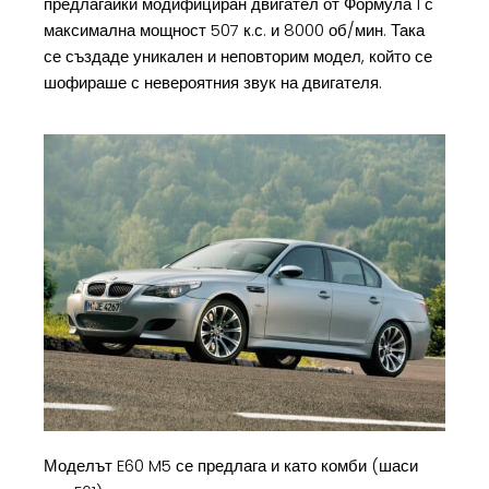
предлагайки модифициран двигател от Формула 1 с
максимална мощност 507 к.с. и 8000 об/мин. Така
се създаде уникален и неповторим модел, който се
шофираше с невероятния звук на двигателя.
Моделът E60 M5 се предлага и като комби (шаси