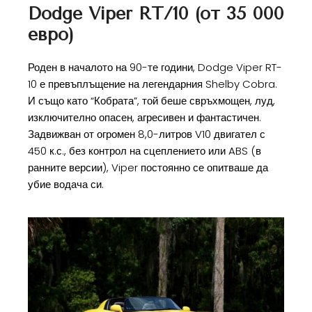
Dodge Viper RT/10 (от 35 000
евро)
Роден в началото на 90-те години, Dodge Viper RT-
10 е превъплъщение на легендарния Shelby Cobra.
И също като “Кобрата”, той беше свръхмощен, луд,
изключително опасен, агресивен и фантастичен.
Задвижван от огромен 8,0-литров V10 двигател с
450 к.с., без контрол на сцеплението или ABS (в
ранните версии), Viper постоянно се опитваше да
убие водача си.