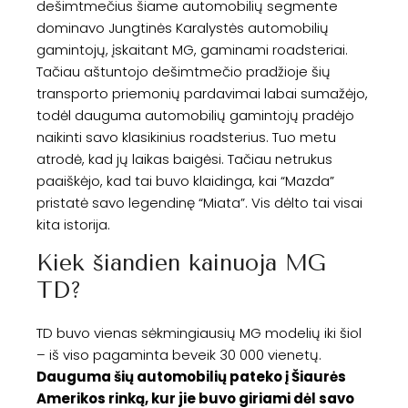
dešimtmečius šiame automobilių segmente
dominavo Jungtinės Karalystės automobilių
gamintojų, įskaitant MG, gaminami roadsteriai.
Tačiau aštuntojo dešimtmečio pradžioje šių
transporto priemonių pardavimai labai sumažėjo,
todėl dauguma automobilių gamintojų pradėjo
naikinti savo klasikinius roadsterius. Tuo metu
atrodė, kad jų laikas baigėsi. Tačiau netrukus
paaiškėjo, kad tai buvo klaidinga, kai “Mazda”
pristatė savo legendinę “Miata”. Vis dėlto tai visai
kita istorija.
Kiek šiandien kainuoja MG
TD?
TD buvo vienas sėkmingiausių MG modelių iki šiol
– iš viso pagaminta beveik 30 000 vienetų.
Dauguma šių automobilių pateko į Šiaurės
Amerikos rinką, kur jie buvo giriami dėl savo