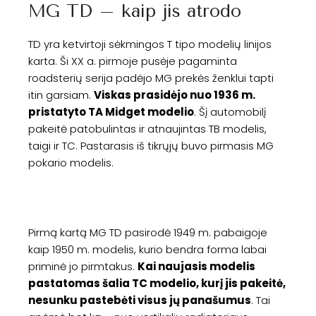
MG TD – kaip jis atrodo
TD yra ketvirtoji sėkmingos T tipo modelių linijos
karta. Ši XX a. pirmoje pusėje pagaminta
roadsterių serija padėjo MG prekės ženklui tapti
itin garsiam.
Viskas prasidėjo nuo 1936 m.
pristatyto TA Midget modelio
. Šį automobilį
pakeitė patobulintas ir atnaujintas TB modelis,
taigi ir TC. Pastarasis iš tikrųjų buvo pirmasis MG
pokario modelis.
Pirmą kartą MG TD pasirodė 1949 m. pabaigoje
kaip 1950 m. modelis, kurio bendra forma labai
priminė jo pirmtakus.
Kai naujasis modelis
pastatomas šalia TC modelio, kurį jis pakeitė,
nesunku pastebėti visus jų panašumus
. Tai