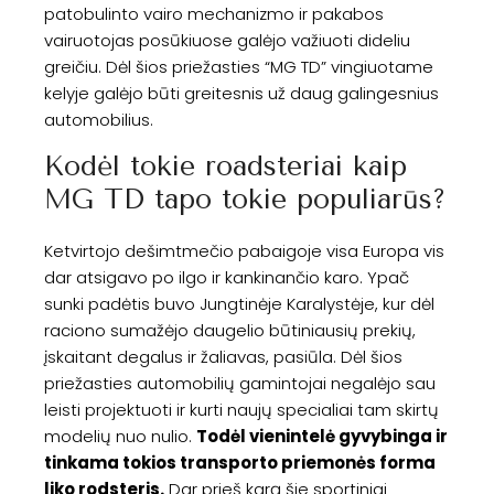
patobulinto vairo mechanizmo ir pakabos
vairuotojas posūkiuose galėjo važiuoti dideliu
greičiu. Dėl šios priežasties “MG TD” vingiuotame
kelyje galėjo būti greitesnis už daug galingesnius
automobilius.
Kodėl tokie roadsteriai kaip
MG TD tapo tokie populiarūs?
Ketvirtojo dešimtmečio pabaigoje visa Europa vis
dar atsigavo po ilgo ir kankinančio karo. Ypač
sunki padėtis buvo Jungtinėje Karalystėje, kur dėl
raciono sumažėjo daugelio būtiniausių prekių,
įskaitant degalus ir žaliavas, pasiūla. Dėl šios
priežasties automobilių gamintojai negalėjo sau
leisti projektuoti ir kurti naujų specialiai tam skirtų
modelių nuo nulio.
Todėl vienintelė gyvybinga ir
tinkama tokios transporto priemonės forma
liko rodsteris.
Dar prieš karą šie sportiniai