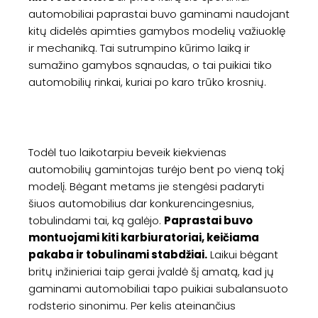
automobiliai paprastai buvo gaminami naudojant
kitų didelės apimties gamybos modelių važiuoklę
ir mechaniką. Tai sutrumpino kūrimo laiką ir
sumažino gamybos sąnaudas, o tai puikiai tiko
automobilių rinkai, kuriai po karo trūko krosnių.
Todėl tuo laikotarpiu beveik kiekvienas
automobilių gamintojas turėjo bent po vieną tokį
modelį. Bėgant metams jie stengėsi padaryti
šiuos automobilius dar konkurencingesnius,
tobulindami tai, ką galėjo.
Paprastai buvo
montuojami kiti karbiuratoriai, keičiama
pakaba ir tobulinami stabdžiai.
Laikui bėgant
britų inžinieriai taip gerai įvaldė šį amatą, kad jų
gaminami automobiliai tapo puikiai subalansuoto
rodsterio sinonimu. Per kelis ateinančius