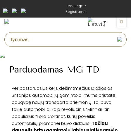
Prisijungti /
Registruotis
Parduodamas MG TD
Per pastaruosius kelis dešimtmečius Didžiosios
Britanijos automobilių gamintojai mums pristatė
daugybę naujų transporto priemonių. Tai buvo
tokie automobiliai kaip revoliucinis “Mini” ar itin
populiarus “Ford Cortina”, kurių poveikis
automobilių pramonei buvo didžiulis.
Tačiau
daugelis britų gamintojų labiausiai išgarsėjo