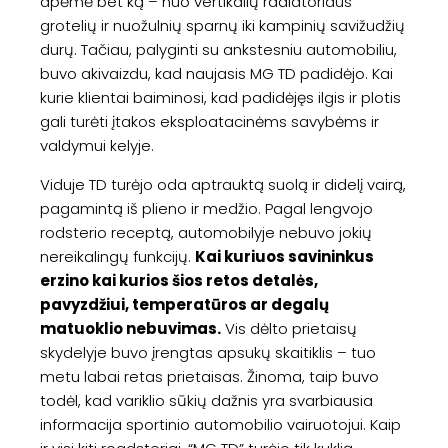
apėmė bet ką – nuo vertikalių radiatoriaus
grotelių ir nuožulnių sparnų iki kampinių savižudžių
durų. Tačiau, palyginti su ankstesniu automobiliu,
buvo akivaizdu, kad naujasis MG TD padidėjo. Kai
kurie klientai baiminosi, kad padidėjęs ilgis ir plotis
gali turėti įtakos eksploatacinėms savybėms ir
valdymui kelyje.
Viduje TD turėjo oda aptrauktą suolą ir didelį vairą,
pagamintą iš plieno ir medžio. Pagal lengvojo
rodsterio receptą, automobilyje nebuvo jokių
nereikalingų funkcijų.
Kai kuriuos savininkus
erzino kai kurios šios retos detalės,
pavyzdžiui, temperatūros ar degalų
matuoklio nebuvimas.
Vis dėlto prietaisų
skydelyje buvo įrengtas apsukų skaitiklis – tuo
metu labai retas prietaisas. Žinoma, taip buvo
todėl, kad variklio sūkių dažnis yra svarbiausia
informacija sportinio automobilio vairuotojui. Kaip