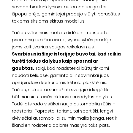
savadarbiai lenktyniniai automobiliai greitai
išpopuliarėjo, gamintojai pradėjo siūlyti paruoštus
tokiems tikslams skirtus modelius.
Tačiau vėlesniais metais didėjant transporto
priemonių skaičiui eisme, vyriausybės pradėjo
joms kelti įvairius saugos reikalavimus.
Svarbiausia šioje istorijoje buvo tai, kad reikia
turėti tokius dalykus kaip sparnai ar
gaubtas.
Taigi, kad roadsteriai būtų tinkami
naudoti keliuose, gamintojai ir savininkai juos
aprūpindavo kai kuriomis kėbulo plokštėmis.
Tačiau, siekdami sumažinti svorį, jie įdiegė tik
būtiniausius teisės aktuose nurodytus dalykus.
Todėl atsirado visiškai nauja automobilių rūšis –
rodsteriai. Paprastai tariant, tai sportiški, lengvi
dviviečiai automobiliai su minimalia įranga. Net ir
šiandien rodsterio apibrėžimas yra toks pats.