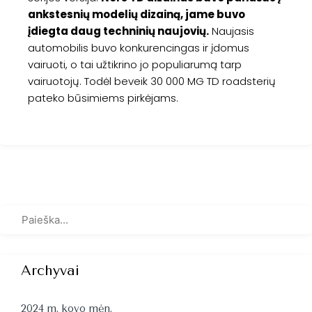
ankstesnių modelių dizainą, jame buvo
įdiegta daug techninių naujovių.
Naujasis
automobilis buvo konkurencingas ir įdomus
vairuoti, o tai užtikrino jo populiarumą tarp
vairuotojų. Todėl beveik 30 000 MG TD roadsterių
pateko būsimiems pirkėjams.
Archyvai
2024 m. kovo mėn.