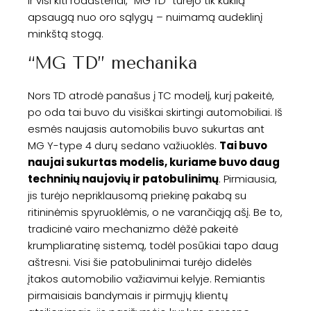
ir visi kiti roadsteriai, “MG TD” turėjo tik kuklią
apsaugą nuo oro sąlygų – nuimamą audeklinį
minkštą stogą.
“MG TD” mechanika
Nors TD atrodė panašus į TC modelį, kurį pakeitė,
po oda tai buvo du visiškai skirtingi automobiliai. Iš
esmės naujasis automobilis buvo sukurtas ant
MG Y-type 4 durų sedano važiuoklės.
Tai buvo
naujai sukurtas modelis, kuriame buvo daug
techninių naujovių ir patobulinimų
. Pirmiausia,
jis turėjo nepriklausomą priekinę pakabą su
ritininėmis spyruoklėmis, o ne varančiąją ašį. Be to,
tradicinė vairo mechanizmo dėžė pakeitė
krumpliaratinę sistemą, todėl posūkiai tapo daug
aštresni. Visi šie patobulinimai turėjo didelės
įtakos automobilio važiavimui kelyje. Remiantis
pirmaisiais bandymais ir pirmųjų klientų