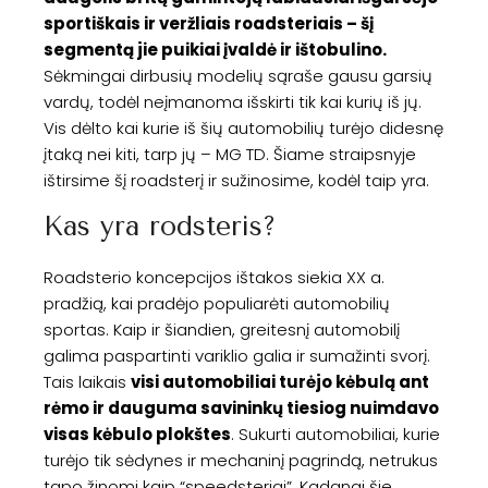
sportiškais ir veržliais roadsteriais – šį
segmentą jie puikiai įvaldė ir ištobulino.
Sėkmingai dirbusių modelių sąraše gausu garsių
vardų, todėl neįmanoma išskirti tik kai kurių iš jų.
Vis dėlto kai kurie iš šių automobilių turėjo didesnę
įtaką nei kiti, tarp jų – MG TD. Šiame straipsnyje
ištirsime šį roadsterį ir sužinosime, kodėl taip yra.
Kas yra rodsteris?
Roadsterio koncepcijos ištakos siekia XX a.
pradžią, kai pradėjo populiarėti automobilių
sportas. Kaip ir šiandien, greitesnį automobilį
galima paspartinti variklio galia ir sumažinti svorį.
Tais laikais
visi automobiliai turėjo kėbulą ant
rėmo ir dauguma savininkų tiesiog nuimdavo
visas kėbulo plokštes
. Sukurti automobiliai, kurie
turėjo tik sėdynes ir mechaninį pagrindą, netrukus
tapo žinomi kaip “speedsteriai”. Kadangi šie