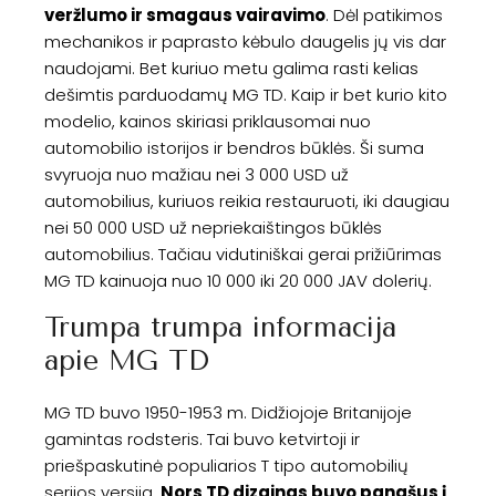
veržlumo ir smagaus vairavimo
. Dėl patikimos
mechanikos ir paprasto kėbulo daugelis jų vis dar
naudojami. Bet kuriuo metu galima rasti kelias
dešimtis parduodamų MG TD. Kaip ir bet kurio kito
modelio, kainos skiriasi priklausomai nuo
automobilio istorijos ir bendros būklės. Ši suma
svyruoja nuo mažiau nei 3 000 USD už
automobilius, kuriuos reikia restauruoti, iki daugiau
nei 50 000 USD už nepriekaištingos būklės
automobilius. Tačiau vidutiniškai gerai prižiūrimas
MG TD kainuoja nuo 10 000 iki 20 000 JAV dolerių.
Trumpa trumpa informacija
apie MG TD
MG TD buvo 1950-1953 m. Didžiojoje Britanijoje
gamintas rodsteris. Tai buvo ketvirtoji ir
priešpaskutinė populiarios T tipo automobilių
serijos versija.
Nors TD dizainas buvo panašus į