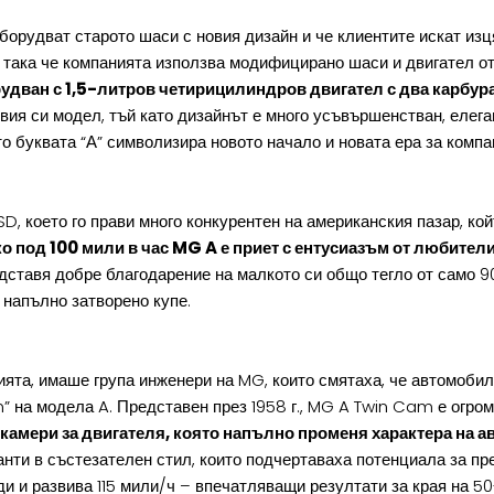
борудват старото шаси с новия дизайн и че клиентите искат из
, така че компанията използва модифицирано шаси и двигател о
дван с 1,5-литров четирицилиндров двигател с два карбурат
ия си модел, тъй като дизайнът е много усъвършенстван, елега
о буквата “А” символизира новото начало и новата ера за компа
SD, което го прави много конкурентен на американския пазар, ко
о под 100 мили в час MG A е приет с ентусиазъм от любител
едставя добре благодарение на малкото си общо тегло от само 9
 напълно затворено купе.
ята, имаше група инженери на MG, които смятаха, че автомобил
 на модела A. Представен през 1958 г., MG A Twin Cam е огром
 камери за двигателя, която напълно променя характера на а
нти в състезателен стил, които подчертаваха потенциала за пр
и и развива 115 мили/ч – впечатляващи резултати за края на 5