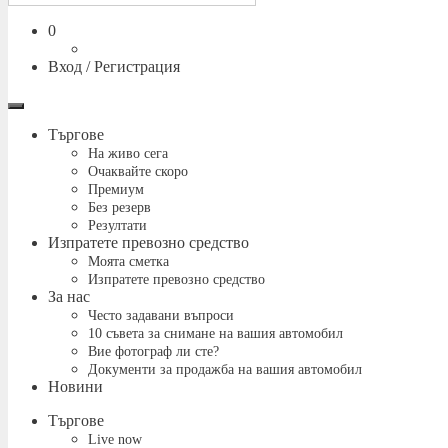
Количка
0
Вход / Регистрация
Меню
Търгове
На живо сега
Очаквайте скоро
Премиум
Без резерв
Резултати
Изпратете превозно средство
Моята сметка
Изпратете превозно средство
За нас
Често задавани въпроси
10 съвета за снимане на вашия автомобил
Вие фотограф ли сте?
Документи за продажба на вашия автомобил
Новини
Търгове
Live now