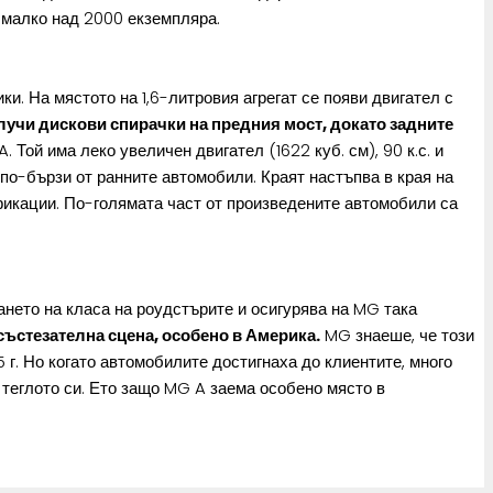
д малко над 2000 екземпляра.
ки. На мястото на 1,6-литровия агрегат се появи двигател с
учи дискови спирачки на предния мост, докато задните
 Той има леко увеличен двигател (1622 куб. см), 90 к.с. и
по-бързи от ранните автомобили. Краят настъпва в края на
ификации. По-голямата част от произведените автомобили са
нето на класа на роудстърите и осигурява на MG така
състезателна сцена, особено в Америка.
MG знаеше, че този
г. Но когато автомобилите достигнаха до клиентите, много
 теглото си. Ето защо MG A заема особено място в