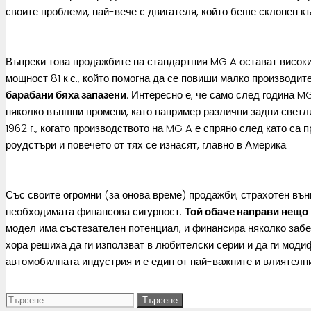
своите проблеми, най-вече с двигателя, който беше склонен къ
Въпреки това продажбите на стандартния MG A остават високи и 
мощност 81 к.с., който помогна да се повиши малко производи
барабани бяха запазени
. Интересно е, че само след година MG
няколко външни промени, като например различни задни светл
1962 г., когато производството на MG A е спряно след като с
роудстъри и повечето от тях се изнасят, главно в Америка.
Със своите огромни (за онова време) продажби, страхотен въ
необходимата финансова сигурност.
Той обаче направи нещо 
модел има състезателен потенциал, и финансира няколко забел
хора решиха да ги използват в любителски серии и да ги моди
автомобилната индустрия и е един от най-важните и влиятелн