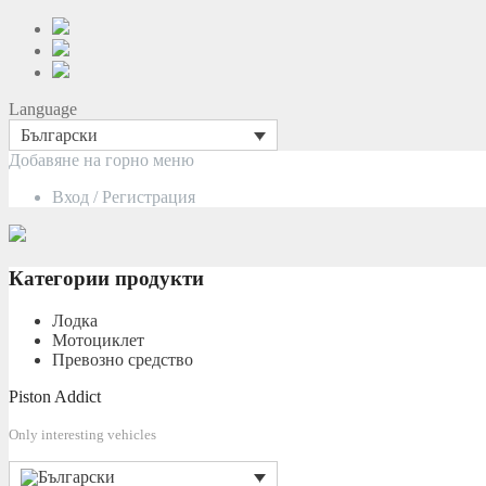
Language
Български
Преминаване
Добавяне на горно меню
към
Вход / Регистрация
съдържанието
Категории продукти
Лодка
Мотоциклет
Превозно средство
Piston Addict
Only interesting vehicles