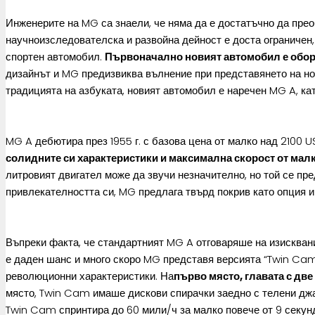
Инженерите на MG са знаели, че няма да е достатъчно да прео
научноизследователска и развойна дейност е доста ограничен
спортен автомобил.
Първоначално новият автомобил е обору
дизайнът и MG предизвиква вълнение при представянето на нов
традицията на азбуката, новият автомобил е наречен MG A, кат
MG A дебютира през 1955 г. с базова цена от малко над 2100 U
солидните си характеристики и максимална скорост от малк
литровият двигател може да звучи незначително, но той се пр
привлекателността си, MG предлага твърд покрив като опция и
Въпреки факта, че стандартният MG A отговаряше на изисквани
е даден шанс и много скоро MG представя версията “Twin Cam”
революционни характеристики. На
първо място, главата с две
място, Twin Cam имаше дискови спирачки заедно с телени джа
Twin Cam спринтира до 60 мили/ч за малко повече от 9 секунд