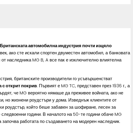
Британската автомобилна индустрия почти изцяло
век, ако сте искали спортен двуместен автомобил, а банковата
н от наследника MG B, A все пак е изключително влиятелна
устрия, британските производители го усъвършенстват
а с открит покрив
. Първият е MG TC, представен през 1936 г., а
върдят, че MG вероятно нямаше да преживее войната, ако не
и, но жизнени роудстъри у дома. Изведнъж клиентите от
ки роудстър, който беше забавен за шофиране, лесен за
е следвоенни години. В началото на 50-те години обаче MG
ка започва работата по създаването на модерен наследник.