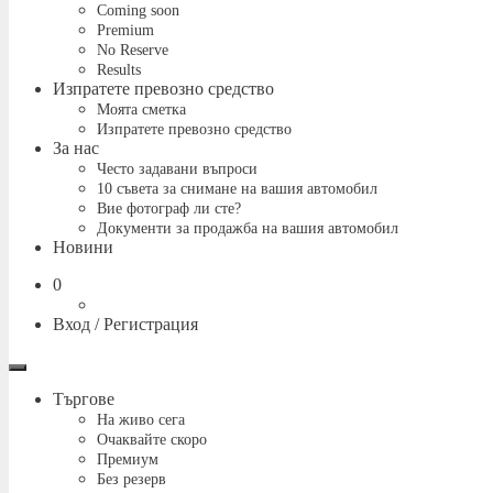
Coming soon
Premium
No Reserve
Results
Изпратете превозно средство
Моята сметка
Изпратете превозно средство
За нас
Често задавани въпроси
10 съвета за снимане на вашия автомобил
Вие фотограф ли сте?
Документи за продажба на вашия автомобил
Новини
Количка
0
Вход / Регистрация
Меню
Търгове
На живо сега
Очаквайте скоро
Премиум
Без резерв