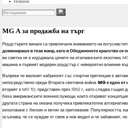
Новини
MG A за продажба на търг
Роудстърите винаги са привличали вниманието на ентусиастит
доминираше в този жанр, като в Обединеното кралство се
ви сметка не е издържала цените на италианските екзотики, M
машина и първият модерен роудстър с невероятно влияние вър
Въпреки че малкият кабриолет със спортни претенции е автом
непосредствено преди Втората световна война.
MG е едно от 
вторият е MG TD, представен през 1950 г., като следва същия 
бяха американските военнослужещи, които откриват концепцият
другата страна на океана получиха привлекателна алтернатив
използване с бензин и евтин за притежание. Популярността, к
осъзнава, че се нуждае от свеж и нов модел и че забавният, н