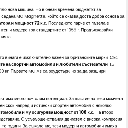
цяло нова машина. Но в онези времена бюджетът за
т седана MG Magnette, който се оказва доста добра основа за
ора и мощност 72 к.с.
Последното парче от пъзела е
нтен и модерен за стандартите от 1955 г. Продължавайки
нията.
йто винаги е изключително важен за британските марки. Със
ите на спортни автомобили и любители състезатели
. 1,5-
00 кг. Първите MG As са роудстъри, но за да разшири
ът има много по-голям потенциал. За щастие на тези момчета
ен скок напред и истински спортен автомобил с няколко
втомобила и му осигурява мощност от 108 к.с.
На второ
едставяне. С усъвършенствания двигател с висока компресия
0-те години. За съжаление, тези модерни автомобили имаха