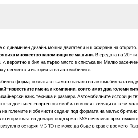
е с динамичен дизайн, мощни двигатели и шофиране на открито.
 появиха множество запомнящи се машини.
В средата на 20-ти 
G A вероятно е бил на първо място в списъка ви. Малко засенче
ху сегмента и историята на автомобилите.
обилна форма, позната от самото начало на автомобилната инд
най-известните имена и компании, които имат два големи хит
дизайнерски език, техника и размери. Автомобилните историци т
а за достъпен спортен автомобил и внасят хиляди от тези малк
а на големите и обемисти седани под формата на малък британс
акто и притокът на долари, поддържат MG печеливш през тежкит
о визуално остарял MG TD не може да бъде в крак с времето. Та