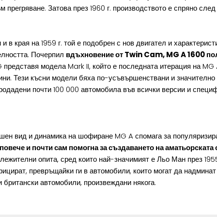
м прегряване. Затова през 1960 г. производството е спряно сле
в края на 1959 г. той е подобрен с нов двигател и характеристи
телността. Почерпил
вдъхновение от Twin Cam, MG A 1600 пол
 представя модела Mark II, който е последната итерация на MG A.
ини. Тези късни модели бяха по-усъвършенствани и значително 
а продадени почти 100 000 автомобила във всички версии и спец
ншен вид и динамика на шофиране MG A спомага за популяризира
повече и почти сам помогна за създаването на аматьорската 
ежителни опита, сред които най-значимият е Льо Ман през 1955 
фицират, превръщайки ги в автомобили, които могат да надминат
и британски автомобили, произвеждани някога.