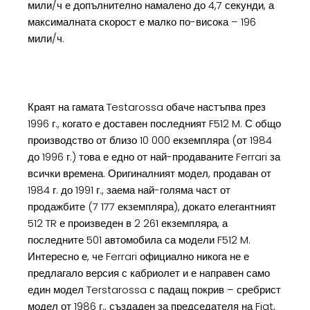
мили/ч е допълнително намалено до 4,7 секунди, а
максималната скорост е малко по-висока – 196
мили/ч.
Краят на гамата Testarossa обаче настъпва през
1996 г., когато е доставен последният F512 M. С общо
производство от близо 10 000 екземпляра (от 1984
до 1996 г.) това е едно от най-продаваните Ferrari за
всички времена. Оригиналният модел, продаван от
1984 г. до 1991 г., заема най-голяма част от
продажбите (7 177 екземпляра), докато елегантният
512 TR е произведен в 2 261 екземпляра, а
последните 501 автомобила са модели F512 M.
Интересно е, че Ferrari официално никога не е
предлагало версия с кабриолет и е направен само
един модел Terstarossa с падащ покрив – сребрист
модел от 1986 г., създаден за председателя на Fiat,