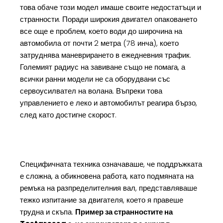
това обаче този модел имаше своите недостатъци и
странности. Поради широкия двигател опаковането
все още е проблем, което води до широчина на
автомобила от почти 2 метра (78 инча), което
затруднява маневрирането в ежедневния трафик.
Големият радиус на завиване също не помага, а
всички ранни модели не са оборудвани със
сервоусилвател на волана. Въпреки това
управлението е леко и автомобилът реагира бързо,
след като достигне скорост.
Специфичната техника означаваше, че поддръжката
е сложна, а обикновена работа, като подмяната на
ремъка на разпределителния вал, представляваше
тежко изпитание за двигателя, което я правеше
трудна и скъпа.
Пример за странностите на