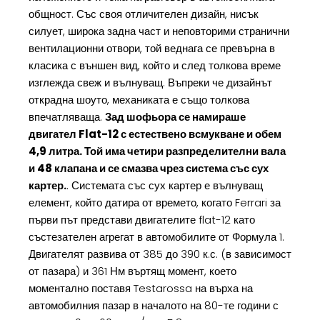
общност. Със своя отличителен дизайн, нисък
силует, широка задна част и неповторими странични
вентилационни отвори, той веднага се превърна в
класика с външен вид, който и след толкова време
изглежда свеж и вълнуващ. Въпреки че дизайнът
открадна шоуто, механиката е също толкова
впечатляваща.
Зад шофьора се намираше
двигател Flat-12 с естествено всмукване и обем
4,9 литра. Той има четири разпределителни вала
и 48 клапана и се смазва чрез система със сух
картер.
. Системата със сух картер е вълнуващ
елемент, който датира от времето, когато Ferrari за
първи път представи двигателите flat-12 като
състезателен агрегат в автомобилите от Формула 1.
Двигателят развива от 385 до 390 к.с. (в зависимост
от пазара) и 361 Нм въртящ момент, което
моментално поставя Testarossa на върха на
автомобилния пазар в началото на 80-те години с