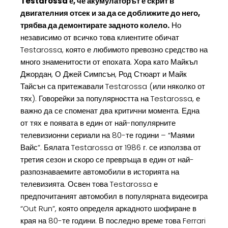
Testarossa е, че акумулаторът е скрит в
двигателния отсек и за да се доближите до него,
трябва да демонтирате задното колело.
Но
независимо от всичко това клиентите обичат
Testarossa, която е любимото превозно средство на
много знаменитости от епохата. Хора като Майкъл
Джордан, О Джей Симпсън, Род Стюарт и Майк
Тайсън са притежавали Testarossa (или няколко от
тях). Говорейки за популярността на Testarossa, е
важно да се споменат два критични момента. Една
от тях е появата в един от най-популярните
телевизионни сериали на 80-те години – “Маями
Вайс”. Бялата Testarossa от 1986 г. се използва от
третия сезон и скоро се превръща в един от най-
разпознаваемите автомобили в историята на
телевизията. Освен това Testarossa е
предпочитаният автомобил в популярната видеоигра
“Out Run”, която определя аркадното шофиране в
края на 80-те години. В последно време това Ferrari