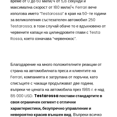
време от 0 до 60 мили/ч от 5,8 секунди и
максимална скорост от 180 мили/ч. Ferrari вече
използва името “Testarossa” в края на 50-те години
за великолепния състезателен автомобил 250
Testarossa; в този случай обаче то е вдъхновено от
червените капаци на цилиндровите глави с Testa
Rossa, което означава “червенокос”.
Благодарение на много положителните реакции от
страна на автомобилната преса и клиентите на
Ferrari, компанията е затрупана от поръчки, като
списъците с чакащи продължават две години,
въпреки че цената на автомобила през 1985 г. е над
85 000 USD.
Testarossa постави стандартите в
своя ограничен сегмент с отлични
характеристики, безупречно управление и
невероятно красив външен вид
. Въпреки всичко