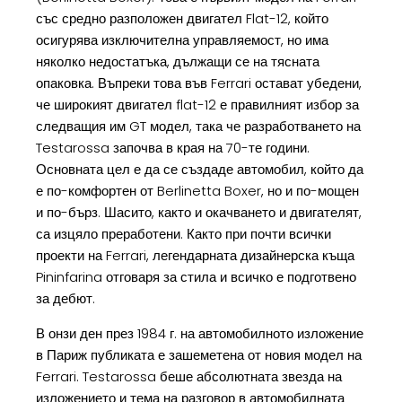
със средно разположен двигател Flat-12, който
осигурява изключителна управляемост, но има
няколко недостатъка, дължащи се на тясната
опаковка. Въпреки това във Ferrari остават убедени,
че широкият двигател flat-12 е правилният избор за
следващия им GT модел, така че разработването на
Testarossa започва в края на 70-те години.
Основната цел е да се създаде автомобил, който да
е по-комфортен от Berlinetta Boxer, но и по-мощен
и по-бърз. Шасито, както и окачването и двигателят,
са изцяло преработени. Както при почти всички
проекти на Ferrari, легендарната дизайнерска къща
Pininfarina отговаря за стила и всичко е подготвено
за дебют.
В онзи ден през 1984 г. на автомобилното изложение
в Париж публиката е зашеметена от новия модел на
Ferrari. Testarossa беше абсолютната звезда на
изложението и тема на разговор в автомобилната