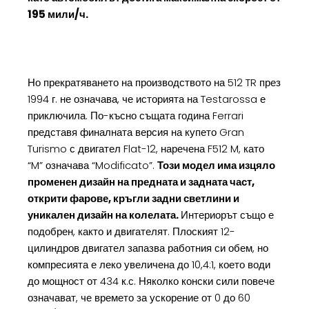
195 мили/ч.
Но прекратяването на производството на 512 TR през
1994 г. не означава, че историята на Testarossa е
приключила. По-късно същата година Ferrari
представя финалната версия на купето Gran
Turismo с двигател Flat-12, наречена F512 M, като
“M” означава “Modificato”.
Този модел има изцяло
променен дизайн на предната и задната част,
открити фарове, кръгли задни светлини и
уникален дизайн на колелата.
Интериорът също е
подобрен, както и двигателят. Плоският 12-
цилиндров двигател запазва работния си обем, но
компресията е леко увеличена до 10,4:1, което води
до мощност от 434 к.с. Няколко конски сили повече
означават, че времето за ускорение от 0 до 60