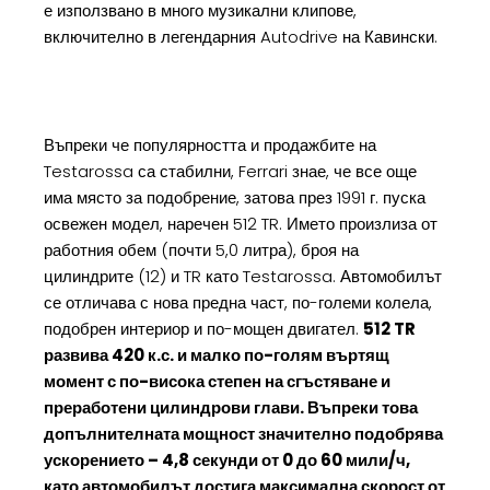
е използвано в много музикални клипове,
включително в легендарния Autodrive на Кавински.
Въпреки че популярността и продажбите на
Testarossa са стабилни, Ferrari знае, че все още
има място за подобрение, затова през 1991 г. пуска
освежен модел, наречен 512 TR. Името произлиза от
работния обем (почти 5,0 литра), броя на
цилиндрите (12) и TR като Testarossa. Автомобилът
се отличава с нова предна част, по-големи колела,
подобрен интериор и по-мощен двигател.
512 TR
развива 420 к.с. и малко по-голям въртящ
момент с по-висока степен на сгъстяване и
преработени цилиндрови глави. Въпреки това
допълнителната мощност значително подобрява
ускорението – 4,8 секунди от 0 до 60 мили/ч,
като автомобилът достига максимална скорост от