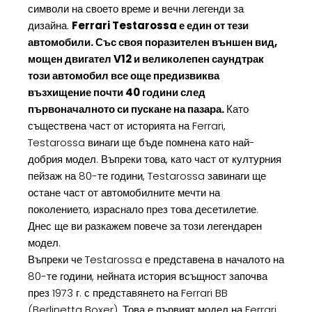
символи на своето време и вечни легенди за
дизайна.
Ferrari Testarossa е един от тези
автомобили. Със своя поразителен външен вид,
мощен двигател V12 и великолепен саундтрак
този автомобил все още предизвиква
възхищение почти 40 години след
първоначалното си пускане на пазара.
Като
съществена част от историята на Ferrari,
Testarossa винаги ще бъде помнена като най-
добрия модел. Въпреки това, като част от културния
пейзаж на 80-те години, Testarossa завинаги ще
остане част от автомобилните мечти на
поколението, израснало през това десетилетие.
Днес ще ви разкажем повече за този легендарен
модел.
Въпреки че Testarossa е представена в началото на
80-те години, нейната история всъщност започва
през 1973 г. с представянето на Ferrari BB
(Berlinetta Boxer). Това е първият модел на Ferrari