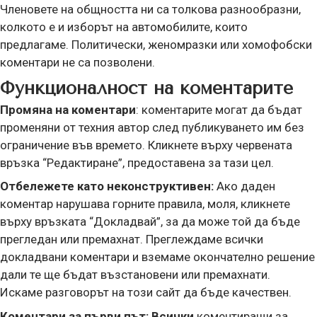
Членовете на общността ни са толкова разнообразни,
колкото е и изборът на автомобилите, които
предлагаме. Политически, женомразки или хомофобски
коментари не са позволени.
Функционалност на коментарите
Промяна на коментари
: коментарите могат да бъдат
променяни от техния автор след публикуването им без
ограничение във времето. Кликнете върху червената
връзка “Редактиране”, предоставена за тази цел.
Отбележете като неконструктивен:
Ако даден
коментар нарушава горните правила, моля, кликнете
върху връзката “Докладвай”, за да може той да бъде
прегледан или премахнат. Преглеждаме всички
докладвани коментари и вземаме окончателно решение
дали те ще бъдат възстановени или премахнати.
Искаме разговорът на този сайт да бъде качествен.
Коментари за първи път: Всички
коментиращи за