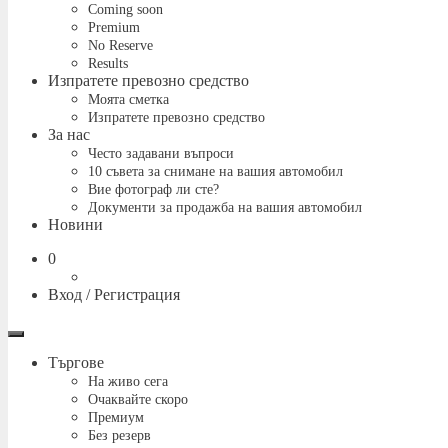
Coming soon
Premium
No Reserve
Results
Изпратете превозно средство
Моята сметка
Изпратете превозно средство
За нас
Често задавани въпроси
10 съвета за снимане на вашия автомобил
Вие фотограф ли сте?
Документи за продажба на вашия автомобил
Новини
Количка
0
Вход / Регистрация
Меню
Търгове
На живо сега
Очаквайте скоро
Премиум
Без резерв