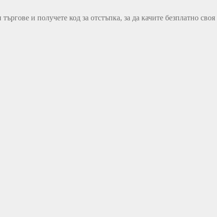
ъргове и получете код за отстъпка, за да качите безплатно своя