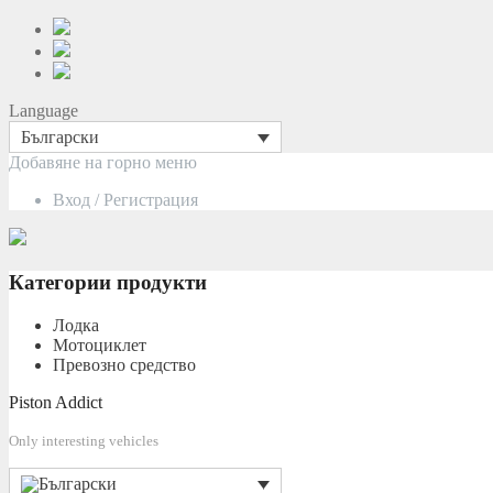
Language
Български
Преминаване
Добавяне на горно меню
към
Вход / Регистрация
съдържанието
Категории продукти
Лодка
Мотоциклет
Превозно средство
Piston Addict
Only interesting vehicles