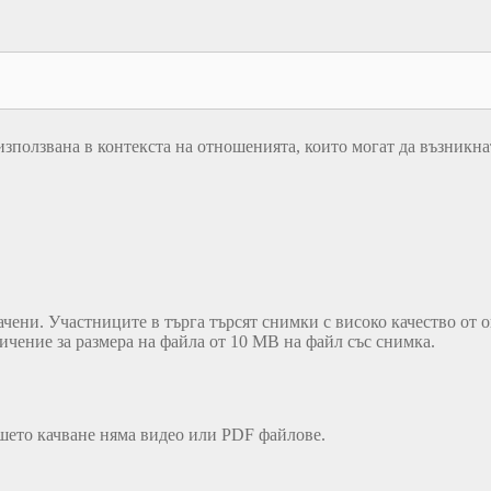
ползвана в контекста на отношенията, които могат да възникнат о
чени. Участниците в търга търсят снимки с високо качество от о
чение за размера на файла от 10 MB на файл със снимка.
вашето качване няма видео или PDF файлове.