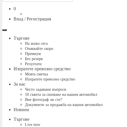
Количка
0
Вход / Регистрация
Меню
Търгове
На живо сега
Очаквайте скоро
Премиум
Без резерв
Резултати
Изпратете превозно средство
Моята сметка
Изпратете превозно средство
За нас
Често задавани въпроси
10 съвета за снимане на вашия автомобил
Вие фотограф ли сте?
Документи за продажба на вашия автомобил
Новини
Търгове
Live now